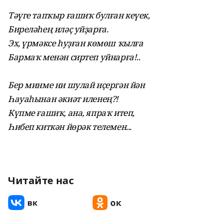
Тәүге тапҡыр ғашиҡ булған кеүек,
Биреләһең иләҫ уйҙарға.
Эх, үрмәксе һуҙған көмөш ҡылға
Бармаҡ менән сиртеп уйнарға!..
Бер минме ни шулай иҫергән йән
Һауаһынан әкиәт иленең?!
Күпме ғашиҡ, ана, япраҡ итеп,
Һибеп киткән йөрәк телемен...
Читайте нас