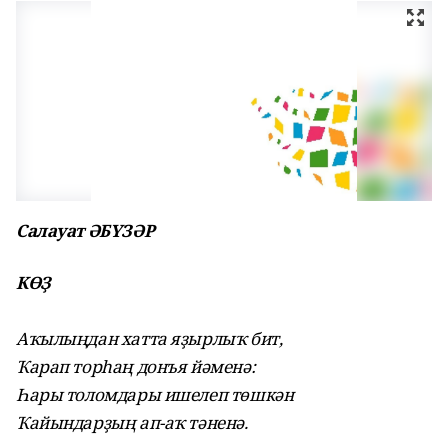
Салауат ӘБҮЗӘР
КӨҘ
Аҡылыңдан хатта яҙырлыҡ бит,
Ҡарап торһаң донъя йәменә:
Һары толомдары ишелеп төшкән
Ҡайындарҙың ап-аҡ тәненә.