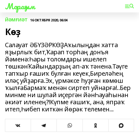
Мораҙым
ЙӘМҒИӘТ
16 ОКТЯБРЯ 2020, 06:04
Көҙ
Салауат ӘБҮЗӘРКӨҘАҡылыңдан хатта
яҙырлыҡ бит,Ҡарап торһаң донъя
йәменә:Һары толомдары ишелеп
төшкәнҠайындарҙың ап-аҡ тәненә.Тәүге
тапҡыр ғашиҡ булған кеүек,Биреләһең
иләҫ уйҙарға.Эх, үрмәксе һуҙған көмөш
ҡылғаБармаҡ менән сиртеп уйнарға!..Бер
минме ни шулай иҫергән йәнҺауаһынан
әкиәт иленең?!Күпме ғашиҡ, ана, япраҡ
итеп,Һибеп киткән йөрәк телемен...