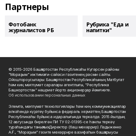
Партнеры
Фотобанк
Рубрика "Еда и
журналистов РБ
напитки"
© 2015-2026 Башҡортостан Республикаһы Күгәрсен районы
"Мораҙым" ижтимағи-сәйәси гәзитенең рәсми сайты.
Ойоштороусылары: Башҡортостан Республикаһының Матбуғат
һәм киң мәғлүмәт саралары агентлығы, "Республика
Башкортостан" нәшриәт йорто акционерҙар йәмғиәте.
Об использовании персональных данных
Элемтә, мәғлүмәт технологиялары һәм киң коммуникациялар
өлкәһендә күҙәтеү буйынса федераль хеҙмәттең Башҡортостан
Республикаһы буйынса идаралығында теркәлде. 2015 йылдың
12 авгусында бирелгән ПИ ТУ 02-01395-се һанлы теркәү
тураһындағы таныҡлыҡ. Директор (баш мөхәррир) Ладыженко
А.Ғ., "Мораҙым" гәзите мөхәррире вазифаһын башҡарыусы