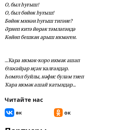
О, был һуғыш!
О, был бөйөк һуғыш!
Бөйөк микән һуғыш тигәне?
Әрнеп китә йөрәк тәмләгәндә
Көйөп бешкән арыш икмәген.
...Ҡара икмәк-ҡоро икмәк ашап
Өләсәйҙәр иҫән ҡалғандар.
Һомғол буйлы, нәфис булам тиеп
Ҡара икмәк ашай ҡатындар...
Читайте нас