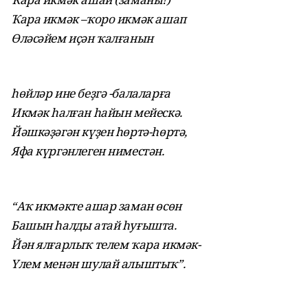
Ҡара икмәк –ҡоро икмәк ашап
Өләсәйем иҫән ҡалғанын
һөйләр ине беҙгә -балаларға
Икмәк һалған һайын мейескә.
Йәшкәҙәгән күҙен һөртә-һөртә,
Яфа күргәнлеген ниместән.
“Аҡ икмәкте ашар заман өсөн
Башын һалды атай һуғышта.
Йән ялғарлыҡ телем ҡара икмәк-
Үлем менән шулай алыштыҡ”.