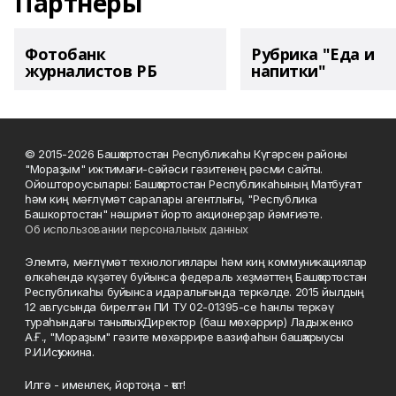
Партнеры
Фотобанк
Рубрика "Еда и
журналистов РБ
напитки"
© 2015-2026 Башҡортостан Республикаһы Күгәрсен районы
"Мораҙым" ижтимағи-сәйәси гәзитенең рәсми сайты.
Ойоштороусылары: Башҡортостан Республикаһының Матбуғат
һәм киң мәғлүмәт саралары агентлығы, "Республика
Башкортостан" нәшриәт йорто акционерҙар йәмғиәте.
Об использовании персональных данных
Элемтә, мәғлүмәт технологиялары һәм киң коммуникациялар
өлкәһендә күҙәтеү буйынса федераль хеҙмәттең Башҡортостан
Республикаһы буйынса идаралығында теркәлде. 2015 йылдың
12 авгусында бирелгән ПИ ТУ 02-01395-се һанлы теркәү
тураһындағы таныҡлыҡ. Директор (баш мөхәррир) Ладыженко
А.Ғ., "Мораҙым" гәзите мөхәррире вазифаһын башҡарыусы
Р.И.Исҡужина.
Илгә - именлек, йортоңа - ҡот!