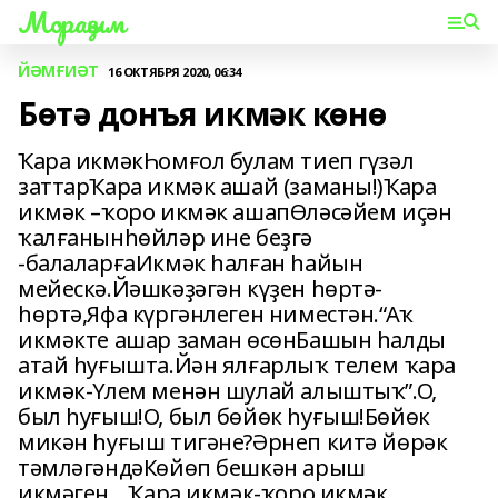
Мораҙым
ЙӘМҒИӘТ
16 ОКТЯБРЯ 2020, 06:34
Бөтә донъя икмәк көнө
Ҡара икмәкҺомғол булам тиеп гүзәл
заттарҠара икмәк ашай (заманы!)Ҡара
икмәк –ҡоро икмәк ашапӨләсәйем иҫән
ҡалғанынһөйләр ине беҙгә
-балаларғаИкмәк һалған һайын
мейескә.Йәшкәҙәгән күҙен һөртә-
һөртә,Яфа күргәнлеген ниместән.“Аҡ
икмәкте ашар заман өсөнБашын һалды
атай һуғышта.Йән ялғарлыҡ телем ҡара
икмәк-Үлем менән шулай алыштыҡ”.О,
был һуғыш!О, был бөйөк һуғыш!Бөйөк
микән һуғыш тигәне?Әрнеп китә йөрәк
тәмләгәндәКөйөп бешкән арыш
икмәген....Ҡара икмәк-ҡоро икмәк