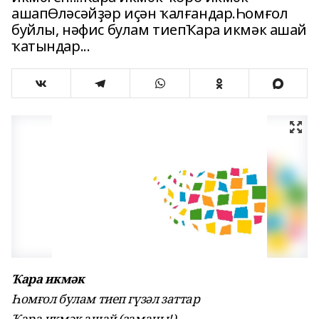
ашапӨләсәйҙәр иҫән ҡалғандар.Һомғол
буйлы, нәфис булам тиепҠара икмәк ашай
ҡатындар...
Ҡара икмәк
Һомғол булам тиеп гүзәл заттар
Ҡара икмәк ашай (заманы!)