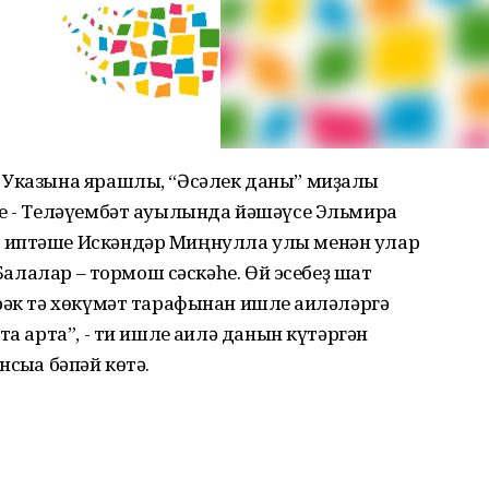
 Указына ярашлы, “Әсәлек даны” миҙалы
һе - Теләүембәт ауылында йәшәүсе Эльмира
 иптәше Искәндәр Миңнулла улы менән улар
“Балалар – тормош сәскәһе. Өй эсебеҙ шат
рәк тә хөкүмәт тарафынан ишле ғаиләләргә
а арта”, - ти ишле ғаилә данын күтәргән
сыға бәпәй көтә.