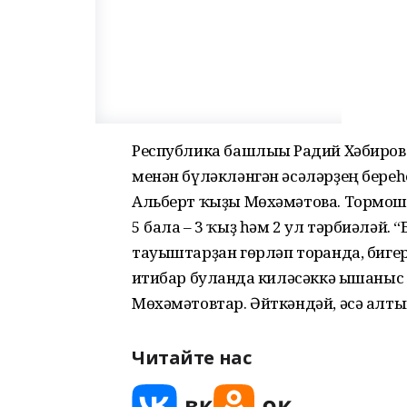
Республика башлығы Радий Хәбиров
менән бүләкләнгән әсәләрҙең бере
Альберт ҡыҙы Мөхәмәтова. Тормош
5 бала – 3 ҡыҙ һәм 2 ул тәрбиәләй. 
тауыштарҙан гөрләп торғанда, биге
иғтибар булғанда киләсәккә ышаныс т
Мөхәмәтовтар. Әйткәндәй, әсә алтын
Читайте нас