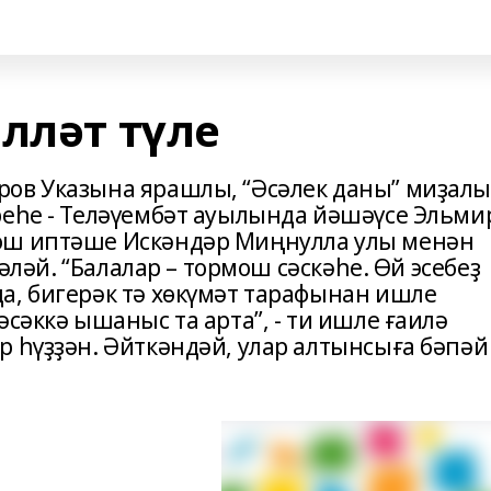
лләт түле
ров Указына ярашлы, “Әсәлек даны” миҙал
реһе - Теләүембәт ауылында йәшәүсе Эльми
ош иптәше Искәндәр Миңнулла улы менән
иәләй. “Балалар – тормош сәскәһе. Өй эсебеҙ
а, бигерәк тә хөкүмәт тарафынан ишле
әсәккә ышаныс та арта”, - ти ишле ғаилә
р һүҙҙән. Әйткәндәй, улар алтынсыға бәпәй