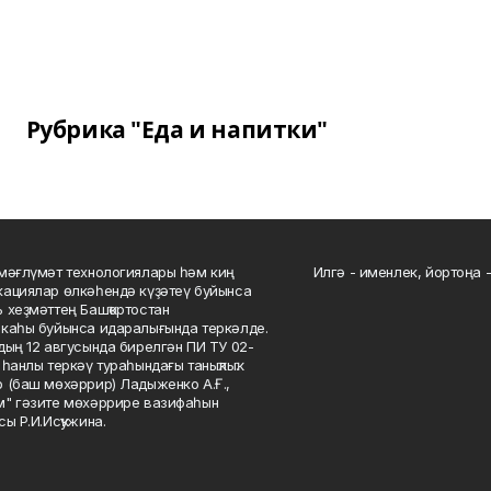
Рубрика "Еда и напитки"
мәғлүмәт технологиялары һәм киң
Илгә - именлек, йортоңа - 
ациялар өлкәһендә күҙәтеү буйынса
 хеҙмәттең Башҡортостан
каһы буйынса идаралығында теркәлде.
дың 12 авгусында бирелгән ПИ ТУ 02-
һанлы теркәү тураһындағы таныҡлыҡ.
 (баш мөхәррир) Ладыженко А.Ғ.,
" гәзите мөхәррире вазифаһын
сы Р.И.Исҡужина.