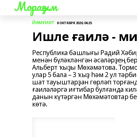
Мораҙым
ЙӘМҒИӘТ
8 ОКТЯБРЯ 2020, 06:25
Ишле ғаилә - ми
Республика башлығы Радий Хәби
менән бүләкләнгән әсәләрҙең бе
Альберт ҡыҙы Мөхәмәтова. Торм
улар 5 бала – 3 ҡыҙ һәм 2 ул тәрб
шат тауыштарҙан гөрләп торғанд
ғаиләләргә иғтибар булғанда кил
данын күтәргән Мөхәмәтовтар бе
көтә.