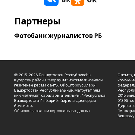
Партнеры
Фотобанк журналистов РБ
© 2015-2026 Башҡортостан Республикаһы
Элемтә, 
Күгәрсен районы "Мораҙым" ижтимағи-сәйәси
коммуник
гәзитенең рәсми сайты. Ойоштороусылары:
федераль
Башҡортостан Республикаһының Матбуғат һәм
Республи
киң мәғлүмәт саралары агентлығы, "Республика
2015 йыл
Башкортостан" нәшриәт йорто акционерҙар
01395-се 
йәмғиәте.
Директор
Об использовании персональных данных
"Мораҙым
башҡарыу