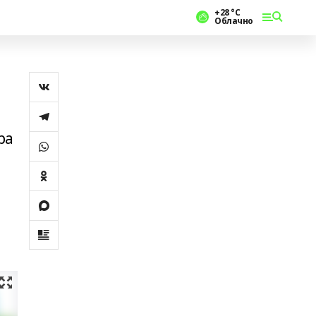
+28 °С
Облачно
ы
ра