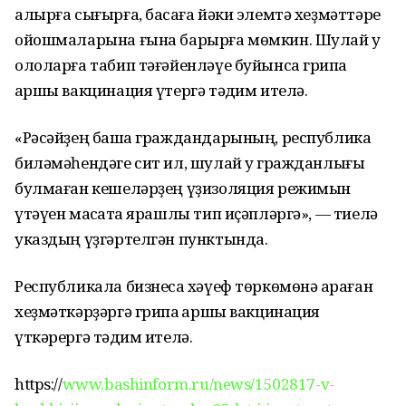
алырға сығырға, баҡсаға йәки элемтә хеҙмәттәре
ойошмаларына ғына барырға мөмкин. Шулай уҡ
ололарға табип тәғәйенләүе буйынса грипҡа
ҡаршы вакцинация үтергә тәҡдим ителә.
«Рәсәйҙең башҡа граждандарының, республика
биләмәһендәге сит ил, шулай уҡ гражданлығы
булмаған кешеләрҙең үҙизоляция режимын
үтәүен маҡсатҡа ярашлы тип иҫәпләргә», — тиелә
указдың үҙгәртелгән пунктында.
Республикала бизнесҡа хәүеф төркөмөнә ҡараған
хеҙмәткәрҙәргә грипҡа ҡаршы вакцинация
үткәрергә тәҡдим ителә.
https://
www.bashinform.ru/news/1502817-v-