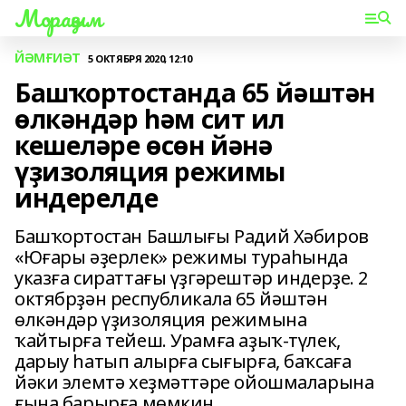
Мораҙым
ЙӘМҒИӘТ
5 ОКТЯБРЯ 2020, 12:10
Башҡортостанда 65 йәштән
өлкәндәр һәм сит ил
кешеләре өсөн йәнә
үҙизоляция режимы
индерелде
Башҡортостан Башлығы Радий Хәбиров
«Юғары әҙерлек» режимы тураһында
указға сираттағы үҙгәрештәр индерҙе. 2
октябрҙән республикала 65 йәштән
өлкәндәр үҙизоляция режимына
ҡайтырға тейеш. Урамға аҙыҡ-түлек,
дарыу һатып алырға сығырға, баҡсаға
йәки элемтә хеҙмәттәре ойошмаларына
ғына барырға мөмкин.