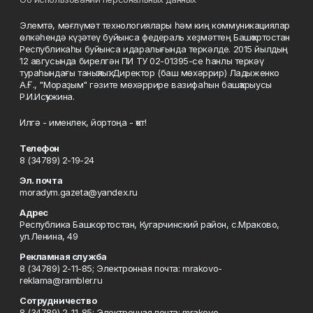
Элемтә, мәғлүмәт технологиялары һәм киң коммуникациялар
өлкәһендә күҙәтеү буйынса федераль хеҙмәттең Башҡортостан
Республикаһы буйынса идаралығында теркәлде. 2015 йылдың
12 авгусында бирелгән ПИ ТУ 02-01395-се һанлы теркәү
тураһындағы таныҡлыҡ. Директор (баш мөхәррир) Ладыженко
А.Ғ., "Мораҙым" гәзите мөхәррире вазифаһын башҡарыусы
Р.И.Исҡужина.
Илгә - именлек, йортоңа - ҡот!
Телефон
8 (34789) 2-19-24
Эл. почта
moradym.gazeta@yandex.ru
Адрес
Республика Башкортостан, Кугарчинский район, с.Мраково,
ул.Ленина, 49
Рекламная служба
8 (34789) 2-11-85; Электронная почта: mrakovo-
reklama@rambler.ru
Сотрудничество
8 (34789) 2-11-85; Электронная почта: mrakovo-