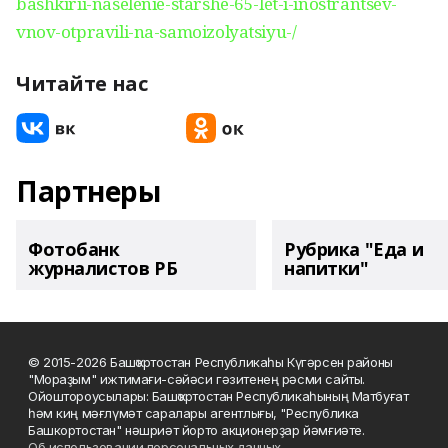
bashkirii-naselenie-starshe-65-let-i-inostrantsev-
vnov-otpravili-na-samoizolyatsiyu-/
Читайте нас
Партнеры
Фотобанк
Рубрика "Еда и
журналистов РБ
напитки"
© 2015-2026 Башҡортостан Республикаһы Күгәрсен районы
"Мораҙым" ижтимағи-сәйәси гәзитенең рәсми сайты.
Ойоштороусылары: Башҡортостан Республикаһының Матбуғат
һәм киң мәғлүмәт саралары агентлығы, "Республика
Башкортостан" нәшриәт йорто акционерҙар йәмғиәте.
Об использовании персональных данных