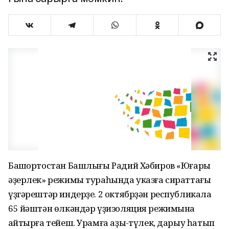
Башҡортостан Башлығы Радий Хәбиров «Юғары
әҙерлек» режимы тураһында указға сираттағы
үҙгәрештәр индерҙе. 2 октябрҙән республикала
65 йәштән өлкәндәр үҙизоляция режимына
ҡайтырға тейеш. Урамға аҙыҡ-түлек, дарыу һатып