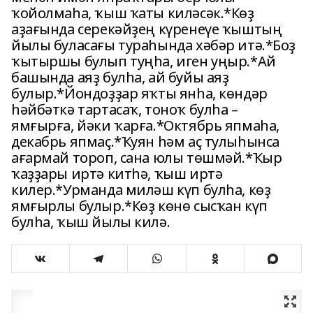
ҡойолмаһа, ҡыш ҡаты киләсәк.*Көҙ
аҙағында серекәйҙең күренеүе ҡыштың
йылы буласағы тураһында хәбәр итә.*Боҙ
ҡытыршы булып туңһа, иген уңыр.*Ай
башында аяҙ булһа, ай буйы аяҙ
булыр.*Йондоҙҙар яҡты янһа, көндәр
һәйбәткә тартасаҡ, тоноҡ булһа –
ямғырға, йәки ҡарға.*Октябрь япмаһа,
декабрь япмаҫ.*Ҡуян һәм аҫ тулыһынса
ағармай тороп, сана юлы төшмәй.*Ҡыр
ҡаҙҙары иртә китһә, ҡыш иртә
килер.*Урманда миләш күп булһа, көҙ
ямғырлы булыр.*Көҙ көнө сысҡан күп
булһа, ҡыш йылы килә.