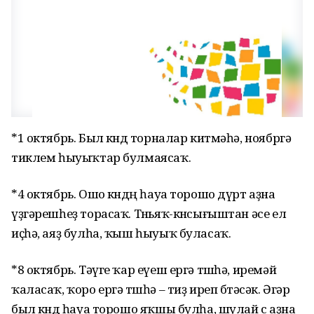
*1 октябрь. Был көндө торналар китмәһә, ноябргә
тиклем һыуыҡтар булмаясаҡ.
*4 октябрь. Ошо көндөң һауа торошо дүрт аҙна
үҙгәрешһеҙ торасаҡ. Төньяҡ-көнсығыштан әсе ел
иҫһә, аяҙ булһа, ҡыш һыуыҡ буласаҡ.
*8 октябрь. Тәүге ҡар еүеш ергә төшһә, иремәй
ҡаласаҡ, ҡоро ергә төшһә – тиҙ иреп бөтәсәк. Әгәр
был көндө һауа торошо яҡшы булһа, шулай өс аҙна