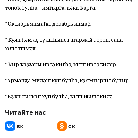
тоноҡ булһа – ямғырға, йәки ҡарға.
*Октябрь япмаһа, декабрь япмаҫ.
*Ҡуян һәм аҫ тулыһынса ағармай тороп, сана
юлы төшмәй.
*Ҡыр ҡаҙҙары иртә китһә, ҡыш иртә килер.
*Урманда миләш күп булһа, көҙ ямғырлы булыр.
*Көҙ көнө сысҡан күп булһа, ҡыш йылы килә.
Читайте нас