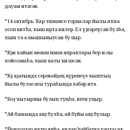
дауам итәсәк.
*14 октябрь. Ҡар төшкәнсе торналар йылы яҡҡа
осоп китһә, ҡыш иртә килер. Ел үҙгәреүсән булһа,
ҡыш та алмашыныусан булыр.
*Көҙөн ҡайын менән имән япраҡтары бер юлы
ҡойолмаһа, ҡыш ҡаты киләсәк.
*Көҙ аҙағында серекәйҙең күренеүе ҡыштың
йылы буласағы тураһында хәбәр итә.
*Боҙ ҡытыршы булып туңһа, иген уңыр.
*Ай башында аяҙ булһа, ай буйы аяҙ булыр.
*Йондоҙҙар яҡты янһа, көндәр һәйбәткә тартасаҡ,