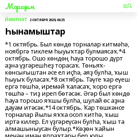
Мораҙым
ЙӘМҒИӘТ
2 ОКТЯБРЯ 2020, 06:25
Һынамыштар
*1 октябрь. Был көндө торналар китмәһә,
ноябргә тиклем һыуыҡтар булмаясаҡ.*4
октябрь. Ошо көндөң һауа торошо дүрт
аҙна үҙгәрешһеҙ торасаҡ. Төньяҡ-
көнсығыштан әсе ел иҫһә, аяҙ булһа, ҡыш
һыуыҡ буласаҡ.*8 октябрь. Тәүге ҡар еүеш
ергә төшһә, иремәй ҡаласаҡ, ҡоро ергә
төшһә – тиҙ иреп бөтәсәк. Әгәр был көндө
һауа торошо яҡшы булһа, шулай өс аҙна
дауам итәсәк.*14 октябрь. Ҡар төшкәнсе
торналар йылы яҡҡа осоп китһә, ҡыш
иртә килер. Ел үҙгәреүсән булһа, ҡыш та
алмашыныусан булыр.*Көҙөн ҡайын
менән имән япраҡтары бер юлы