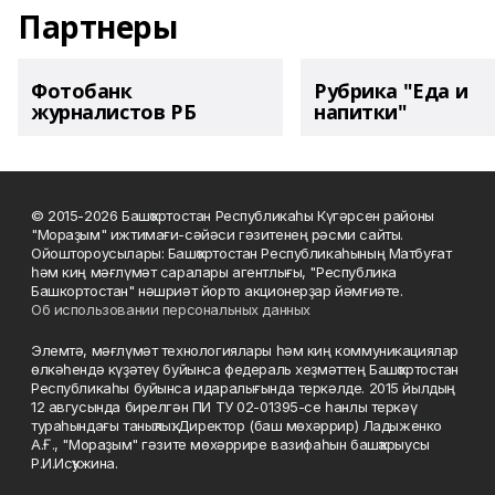
Партнеры
Фотобанк
Рубрика "Еда и
журналистов РБ
напитки"
© 2015-2026 Башҡортостан Республикаһы Күгәрсен районы
"Мораҙым" ижтимағи-сәйәси гәзитенең рәсми сайты.
Ойоштороусылары: Башҡортостан Республикаһының Матбуғат
һәм киң мәғлүмәт саралары агентлығы, "Республика
Башкортостан" нәшриәт йорто акционерҙар йәмғиәте.
Об использовании персональных данных
Элемтә, мәғлүмәт технологиялары һәм киң коммуникациялар
өлкәһендә күҙәтеү буйынса федераль хеҙмәттең Башҡортостан
Республикаһы буйынса идаралығында теркәлде. 2015 йылдың
12 авгусында бирелгән ПИ ТУ 02-01395-се һанлы теркәү
тураһындағы таныҡлыҡ. Директор (баш мөхәррир) Ладыженко
А.Ғ., "Мораҙым" гәзите мөхәррире вазифаһын башҡарыусы
Р.И.Исҡужина.