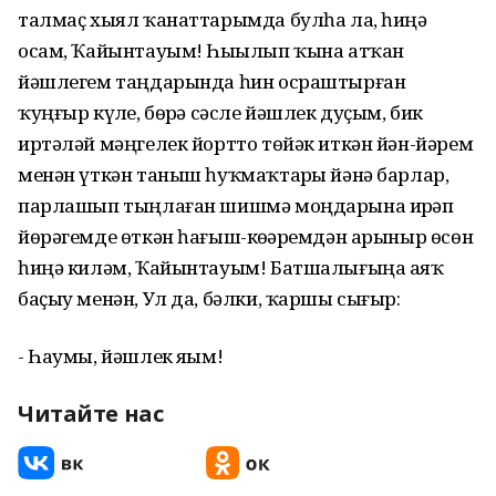
талмаҫ хыял ҡанаттарымда булһа ла, һиңә
осам, Ҡайынтауым! Һыҙылып ҡына атҡан
йәшлегем таңдарында һин осраштырған
ҡуңғыр күҙле, бөҙрә сәсле йәшлек дуҫым, бик
иртәләй мәңгелек йортто төйәк иткән йән-йәрем
менән үткән таныш һуҡмаҡтарҙы йәнә барлар,
парлашып тыңлаған шишмә моңдарына иҙрәп
йөрәгемде өткән һағыш-көҙҙәремдән арыныр өсөн
һиңә киләм, Ҡайынтауым! Батшалығыңа аяҡ
баҫыу менән, Ул да, бәлки, ҡаршы сығыр:
- Һаумы, йәшлек яҙым!
Читайте нас