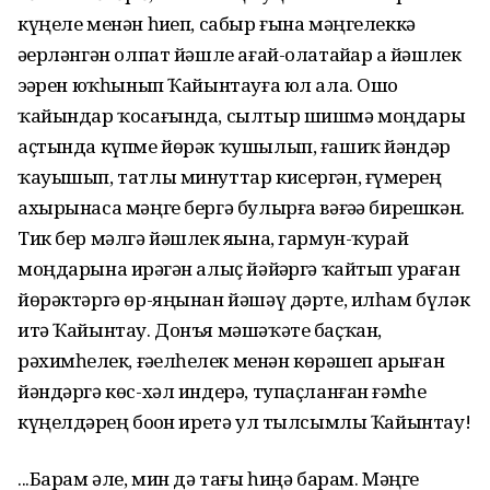
күңеле менән һиҙеп, сабыр ғына мәңгелеккә
әҙерләнгән олпат йәшле ағай-олатайҙар ҙа йәшлек
эҙҙәрен юҡһынып Ҡайынтауға юл ала. Ошо
ҡайындар ҡосағында, сылтыр шишмә моңдары
аҫтында күпме йөрәк ҡушылып, ғашиҡ йәндәр
ҡауышып, татлы минуттар кисергән, ғүмерҙең
ахырынаса мәңге бергә булырға вәғәҙә бирешкән.
Тик бер мәлгә йәшлек яҙына, гармун-ҡурай
моңдарына иҙрәгән алыҫ йәйҙәргә ҡайтып ураған
йөрәктәргә өр-яңынан йәшәү дәрте, илһам бүләк
итә Ҡайынтау. Донъя мәшәҡәте баҫҡан,
рәхимһеҙлек, ғәҙелһеҙлек менән көрәшеп арыған
йәндәргә көс-хәл индерә, тупаҫланған ғәмһеҙ
күңелдәрҙең боҙон иретә ул тылсымлы Ҡайынтау!
...Барам әле, мин дә тағы һиңә барам. Мәңге