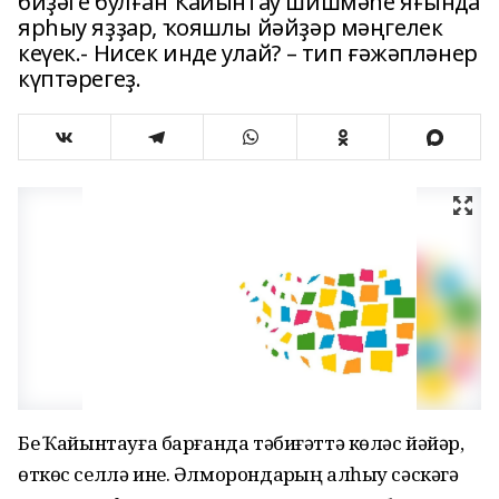
биҙәге булған Ҡайынтау шишмәһе яғында
ярһыу яҙҙар, ҡояшлы йәйҙәр мәңгелек
кеүек.- Нисек инде улай? – тип ғәжәпләнер
күптәрегеҙ.
Беҙ Ҡайынтауға барғанда тәбиғәттә көләс йәйҙәр,
өткөс селлә ине. Әлморондарҙың алһыу сәскәгә