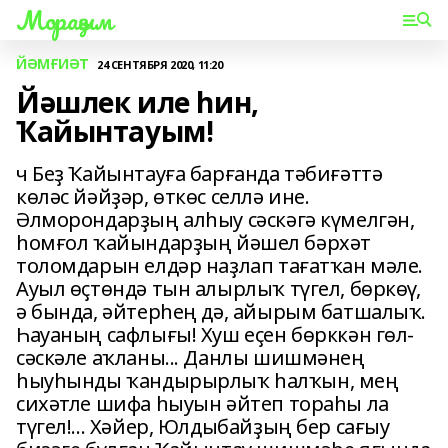
Мораҙым
ЙӘМҒИӘТ
24 СЕНТЯБРЯ 2020, 11:20
Йәшлек иле һин,
Ҡайынтауым!
ч Беҙ Ҡайынтауға барғанда тәбиғәттә
көләс йәйҙәр, өткөс селлә ине.
Әлморондарҙың алһыу сәскәгә күмелгән,
һомғол ҡайындарҙың йәшел бәрхәт
толомдарын елдәр наҙлап тағатҡан мәле.
Ауыл өҫтөндә тын алырлыҡ түгел, бөркөү,
ә бында, әйтерһең дә, айырым батшалыҡ.
Һауаның сафлығы! Хуш еҫен бөрккән гөл-
сәскәле аҡланы... Данлы шишмәнең
һыуһынды ҡандырырлыҡ һалҡын, мең
сихәтле шифа һыуын әйтеп тораһы ла
түгел!... Хәйер, Юлдыбайҙың бер сағыу