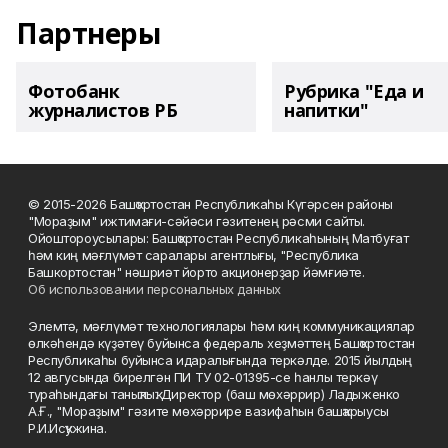
Партнеры
Фотобанк
Рубрика "Еда и
журналистов РБ
напитки"
© 2015-2026 Башҡортостан Республикаһы Күгәрсен районы
"Мораҙым" ижтимағи-сәйәси гәзитенең рәсми сайты.
Ойоштороусылары: Башҡортостан Республикаһының Матбуғат
һәм киң мәғлүмәт саралары агентлығы, "Республика
Башкортостан" нәшриәт йорто акционерҙар йәмғиәте.
Об использовании персональных данных
Элемтә, мәғлүмәт технологиялары һәм киң коммуникациялар
өлкәһендә күҙәтеү буйынса федераль хеҙмәттең Башҡортостан
Республикаһы буйынса идаралығында теркәлде. 2015 йылдың
12 авгусында бирелгән ПИ ТУ 02-01395-се һанлы теркәү
тураһындағы таныҡлыҡ. Директор (баш мөхәррир) Ладыженко
А.Ғ., "Мораҙым" гәзите мөхәррире вазифаһын башҡарыусы
Р.И.Исҡужина.