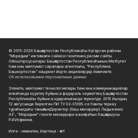
© 2015-2026 Башҡортостан Республикаһы Күгәрсен районы
"Мораҙым" ижтимағи-сәйәси гәзитенең рәсми сайты.
Ойоштороусылары: Башҡортостан Республикаһының Матбуғат
һәм киң мәғлүмәт саралары агентлығы, "Республика
Башкортостан" нәшриәт йорто акционерҙар йәмғиәте.
Об использовании персональных данных
Элемтә, мәғлүмәт технологиялары һәм киң коммуникациялар
өлкәһендә күҙәтеү буйынса федераль хеҙмәттең Башҡортостан
Республикаһы буйынса идаралығында теркәлде. 2015 йылдың
12 авгусында бирелгән ПИ ТУ 02-01395-се һанлы теркәү
тураһындағы таныҡлыҡ. Директор (баш мөхәррир) Ладыженко
А.Ғ., "Мораҙым" гәзите мөхәррире вазифаһын башҡарыусы
Р.И.Исҡужина.
Илгә - именлек, йортоңа - ҡот!