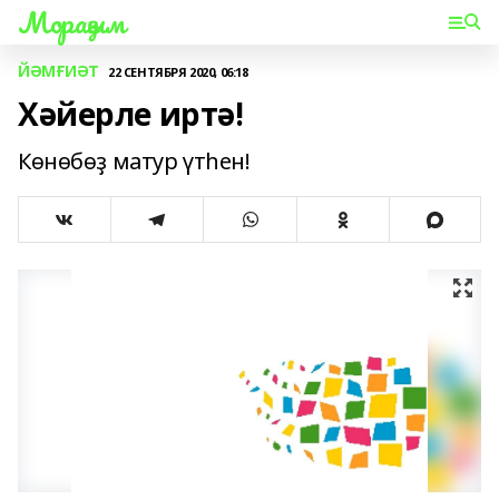
Мораҙым
ЙӘМҒИӘТ
22 СЕНТЯБРЯ 2020, 06:18
Хәйерле иртә!
Көнөбөҙ матур үтһен!