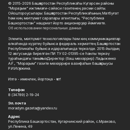
© 2015-2026 Башҡортостан Республикаһы Күгәрсен районы
"Мораҙым" ижтимағи-сәйәси гәзитенең рәсми сайты.
Ойоштороусылары: Башҡортостан Республикаһының Матбуғат
һәм киң мәғлүмәт саралары агентлығы, "Республика
Башкортостан" нәшриәт йорто акционерҙар йәмғиәте.
Об использовании персональных данных
Элемтә, мәғлүмәт технологиялары һәм киң коммуникациялар
өлкәһендә күҙәтеү буйынса федераль хеҙмәттең Башҡортостан
Республикаһы буйынса идаралығында теркәлде. 2015 йылдың
12 авгусында бирелгән ПИ ТУ 02-01395-се һанлы теркәү
тураһындағы таныҡлыҡ. Директор (баш мөхәррир) Ладыженко
А.Ғ., "Мораҙым" гәзите мөхәррире вазифаһын башҡарыусы
Р.И.Исҡужина.
Илгә - именлек, йортоңа - ҡот!
Телефон
8 (34789) 2-19-24
Эл. почта
moradym.gazeta@yandex.ru
Адрес
Республика Башкортостан, Кугарчинский район, с.Мраково,
ул.Ленина, 49