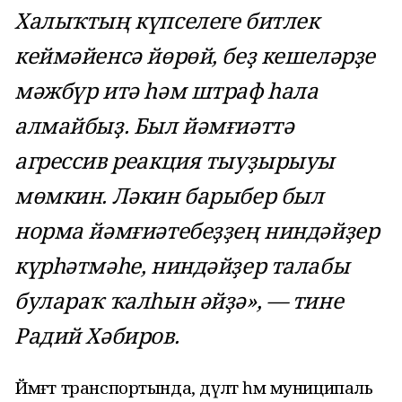
Халыҡтың күпселеге битлек
кеймәйенсә йөрөй, беҙ кешеләрҙе
мәжбүр итә һәм штраф һала
алмайбыҙ. Был йәмғиәттә
агрессив реакция тыуҙырыуы
мөмкин. Ләкин барыбер был
норма йәмғиәтебеҙҙең ниндәйҙер
күрһәтмәһе, ниндәйҙер талабы
булараҡ ҡалһын әйҙә», — тине
Радий Хәбиров.
Йәмәғәт транспортында, дәүләт һәм муниципаль