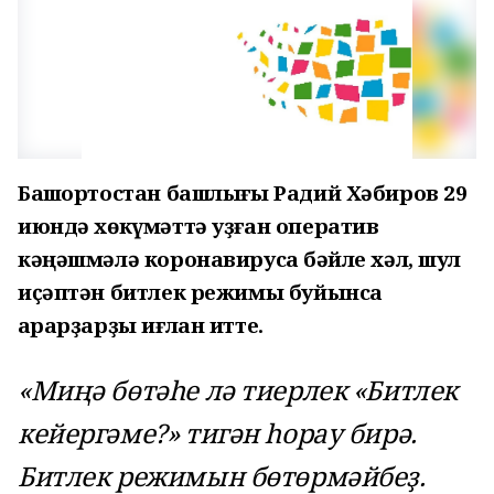
Башҡортостан башлығы Радий Хәбиров 29
июндә хөкүмәттә уҙған оператив
кәңәшмәлә коронавирусҡа бәйле хәл, шул
иҫәптән битлек режимы буйынса
ҡарарҙарҙы иғлан итте.
«Миңә бөтәһе лә тиерлек «Битлек
кейергәме?» тигән һорау бирә.
Битлек режимын бөтөрмәйбеҙ.