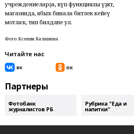
учреждениеларҙа, күп функциялы үҙәктә,
магазинда, ябыҡ бинала битлек кейеү
мотлаҡ, тип билдәләне ул.
Фото: Ксения Калинина
Читайте нас
Партнеры
Фотобанк
Рубрика "Еда и
журналистов РБ
напитки"