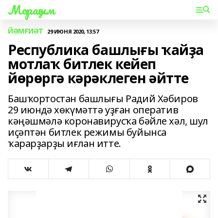
Мораҙым
ЙӘМҒИӘТ
29 ИЮНЯ 2020, 13:57
Республика башлығы ҡайҙа
мотлаҡ битлек кейеп
йөрөргә кәрәклеген әйтте
Башҡортостан башлығы Радий Хәбиров
29 июндә хөкүмәттә уҙған оператив
кәңәшмәлә коронавирусҡа бәйле хәл, шул
иҫәптән битлек режимы буйынса
ҡарарҙарҙы иғлан итте.