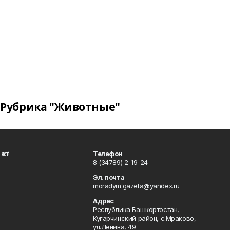
Рубрика "Животные"
ҡот!
Телефон
8 (34789) 2-19-24
Эл. почта
moradym.gazeta@yandex.ru
Адрес
Республика Башкортостан,
Кугарчинский район, с.Мраково,
ул.Ленина, 49