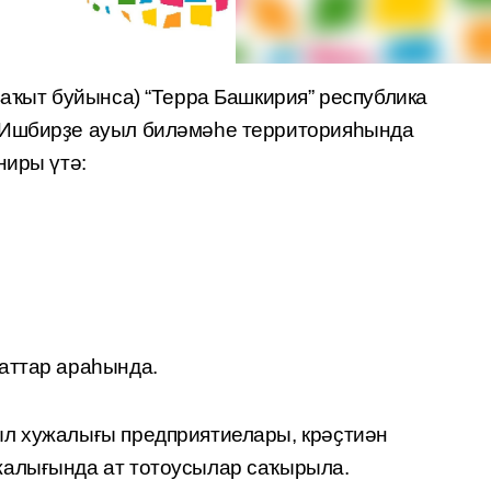
ваҡыт буйынса) “Терра Башкирия” республика
 Ишбирҙе ауыл биләмәһе территорияһында
ниры үтә:
аттар араһында.
ыл хужалығы предприятиелары, крәҫтиән
жалығында ат тотоусылар саҡырыла.