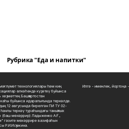
Рубрика "Еда и напитки"
мәғлүмәт технологиялары һәм киң
Илгә - именлек, йортоңа - 
ациялар өлкәһендә күҙәтеү буйынса
 хеҙмәттең Башҡортостан
каһы буйынса идаралығында теркәлде.
дың 12 авгусында бирелгән ПИ ТУ 02-
һанлы теркәү тураһындағы таныҡлыҡ.
 (баш мөхәррир) Ладыженко А.Ғ.,
" гәзите мөхәррире вазифаһын
сы Р.И.Исҡужина.