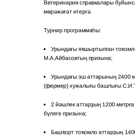
Ветеринария справкалары буйынс
мөрәжәғәт итергә.
Турнир программаһы:
Урындағы яҡшыртылған тоҡомло
М.А.Айбасовтың призына;
Урындағы эш аттарының 2400 м
(фермер) хужалығы башлығы С.И.
2 йәшлек аттарҙың 1200 метрғ
бүлеге призына;
Башҡорт тоҡомло аттарҙың 140