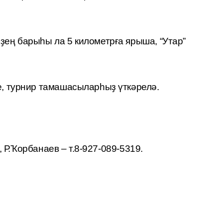
ҙең барыһы ла 5 километрға ярыша, “Утар”
, турнир тамашасыларһыҙ үткәрелә.
, Р.Ҡорбанаев – т.8-927-089-5319.