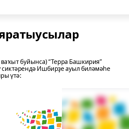
 яратыусылар
 ваҡыт буйынса) “Терра Башкирия”
ү сиктәрендә Ишбирҙе ауыл биләмәһе
ры үтә: