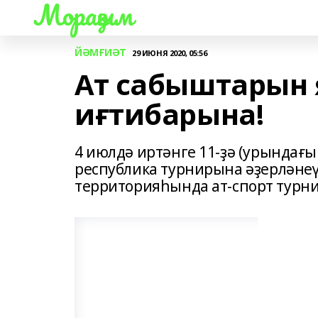
Мораҙым
ЙӘМҒИӘТ
29 ИЮНЯ 2020, 05:56
Ат сабыштарын
иғтибарына!
4 июлдә иртәнге 11-ҙә (урындағы
республика турнирына әҙерләне
территорияһында ат-спорт турни