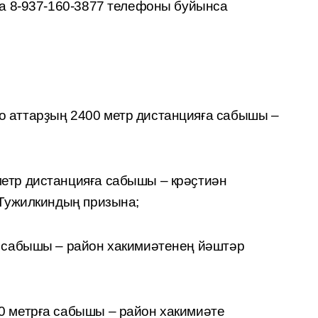
а 8-937-160-3877 телефоны буйынса
 аттарҙың 2400 метр дистанцияға сабышы –
етр дистанцияға сабышы – крәҫтиән
Тужилкиндың призына;
а сабышы – район хакимиәтенең йәштәр
0 метрға сабышы – район хакимиәте