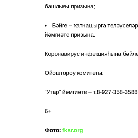
башлығы призына;
Бәйге – ҡатнашырға теләүселәр
йәмғиәте призына.
Коронавирус инфекцияһына бәйле
Ойоштороу комитеты:
“Утар” йәмғиәте – т.8-927-358-3588
6+
Фото:
fksr.org