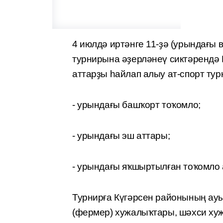
4 июлдә иртәнге 11-ҙә (урындағы 
турнирына әҙерләнеү сиктәрендә
аттарҙы һайлап алыу ат-спорт тур
- урындағы башҡорт тоҡомло;
- урындағы эш аттары;
- урындағы яҡшыртылған тоҡомло 
Турнирға Күгәрсен районының ау
(фермер) хужалыҡтары, шәхси ху