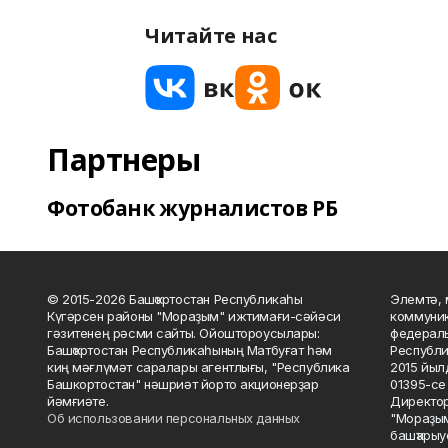
Читайте нас
Партнеры
Фотобанк журналистов РБ
© 2015-2026 Башҡортостан Республикаһы
Элемтә, 
Күгәрсен районы "Мораҙым" ижтимағи-сәйәси
коммуник
гәзитенең рәсми сайты. Ойоштороусылары:
федераль
Башҡортостан Республикаһының Матбуғат һәм
Республи
киң мәғлүмәт саралары агентлығы, "Республика
2015 йыл
Башкортостан" нәшриәт йорто акционерҙар
01395-се 
йәмғиәте.
Директор
Об использовании персональных данных
"Мораҙым
башҡарыу