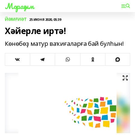
Мораҙым
ЙӘМҒИӘТ
25 ИЮНЯ 2020, 05:39
Хәйерле иртә!
Көнөбөҙ матур ваҡиғаларға бай булһын!