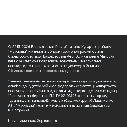
© 2015-2026 Башҡортостан Республикаһы Күгәрсен районы
"Мораҙым" ижтимағи-сәйәси гәзитенең рәсми сайты.
Ойоштороусылары: Башҡортостан Республикаһының Матбуғат
һәм киң мәғлүмәт саралары агентлығы, "Республика
Башкортостан" нәшриәт йорто акционерҙар йәмғиәте.
Об использовании персональных данных
Элемтә, мәғлүмәт технологиялары һәм киң коммуникациялар
өлкәһендә күҙәтеү буйынса федераль хеҙмәттең Башҡортостан
Республикаһы буйынса идаралығында теркәлде. 2015 йылдың
12 авгусында бирелгән ПИ ТУ 02-01395-се һанлы теркәү
тураһындағы таныҡлыҡ. Директор (баш мөхәррир) Ладыженко
А.Ғ., "Мораҙым" гәзите мөхәррире вазифаһын башҡарыусы
Р.И.Исҡужина.
Илгә - именлек, йортоңа - ҡот!