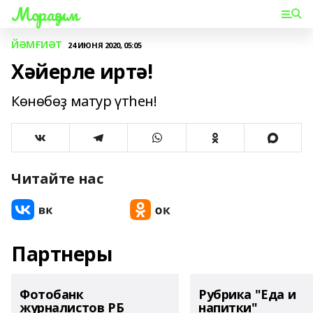
Мораҙым
ЙӘМҒИӘТ
24 ИЮНЯ 2020, 05:05
Хәйерле иртә!
Көнөбөҙ матур үтһен!
Читайте нас
Партнеры
Фотобанк
Рубрика "Еда и
журналистов РБ
напитки"