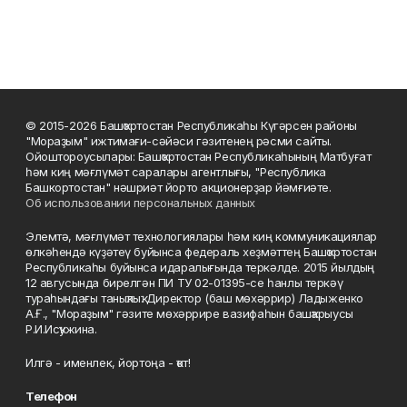
© 2015-2026 Башҡортостан Республикаһы Күгәрсен районы
"Мораҙым" ижтимағи-сәйәси гәзитенең рәсми сайты.
Ойоштороусылары: Башҡортостан Республикаһының Матбуғат
һәм киң мәғлүмәт саралары агентлығы, "Республика
Башкортостан" нәшриәт йорто акционерҙар йәмғиәте.
Об использовании персональных данных
Элемтә, мәғлүмәт технологиялары һәм киң коммуникациялар
өлкәһендә күҙәтеү буйынса федераль хеҙмәттең Башҡортостан
Республикаһы буйынса идаралығында теркәлде. 2015 йылдың
12 авгусында бирелгән ПИ ТУ 02-01395-се һанлы теркәү
тураһындағы таныҡлыҡ. Директор (баш мөхәррир) Ладыженко
А.Ғ., "Мораҙым" гәзите мөхәррире вазифаһын башҡарыусы
Р.И.Исҡужина.
Илгә - именлек, йортоңа - ҡот!
Телефон