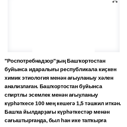
"Роспотребнадзор"
ҙ
ың Баш
ҡ
ортостан
буйынса идаралығы республ
икала ки
ҫ
кен
химик этиология менән ағыуланыу хәлен
анализлаған
.
Башҡортостан буйынса
спиртлы эсемлек менән ағыуланыу
күрһәткесе 100 мең кешегә 1,5 тәшкил иткән.
Башҡа йылдарҙағы күрһәткестәр менән
сағыштырғанда, был һан ике тапҡырға