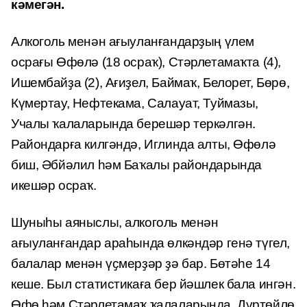
кәмегән.
Алкоголь менән ағыуланғандарҙың үлем
осрағы Өфөлә (18 осраҡ), Стәрлетамаҡта (4),
Ишембайҙа (2), Ағиҙел, Баймаҡ, Белорет, Бөрө,
Күмертау, Нефтекама, Салауат, Туймазы,
Учалы ҡалаларында берешәр теркәлгән.
Райондарға килгәндә, Иглинда алты, Өфөлә
биш, Әбйәлил һәм Баҡалы райондарында
икешәр осраҡ.
Шуныһы аяныслы, алкоголь менән
ағыуланғандар араһында өлкәндәр генә түгел,
балалар менән үҫмерҙәр ҙә бар. Бөтәһе 14
кеше. Был статистикаға бер йәшлек бала ингән.
Өфө һәм Стәрлетамаҡ ҡалаларында, Дүртөйлө