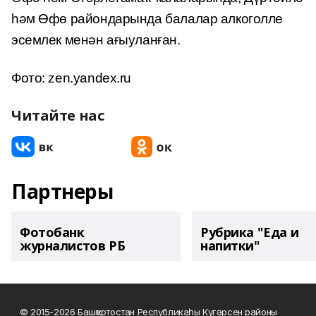
һәм Өфө райондарында балалар алкоголле
эсемлек менән ағыуланған.
Фото: zen.yandex.ru
Читайте нас
Партнеры
Фотобанк
Рубрика "Еда и
журналистов РБ
напитки"
© 2015-2026 Башҡортостан Республикаһы Күгәрсен районы