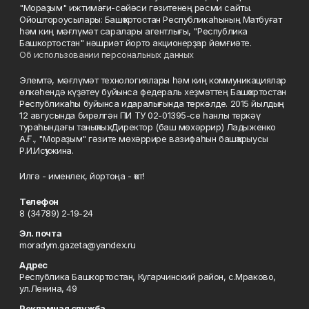
"Мораҙым" ижтимағи-сәйәси гәзитенең рәсми сайты.
Ойоштороусылары: Башҡортостан Республикаһының Матбуғат
һәм киң мәғлүмәт саралары агентлығы, "Республика
Башкортостан" нәшриәт йорто акционерҙар йәмғиәте.
Об использовании персональных данных
Элемтә, мәғлүмәт технологиялары һәм киң коммуникациялар
өлкәһендә күҙәтеү буйынса федераль хеҙмәттең Башҡортостан
Республикаһы буйынса идаралығында теркәлде. 2015 йылдың
12 авгусында бирелгән ПИ ТУ 02-01395-се һанлы теркәү
тураһындағы таныҡлыҡ. Директор (баш мөхәррир) Ладыженко
А.Ғ., "Мораҙым" гәзите мөхәррире вазифаһын башҡарыусы
Р.И.Исҡужина.
Илгә - именлек, йортоңа - ҡот!
Телефон
8 (34789) 2-19-24
Эл. почта
moradym.gazeta@yandex.ru
Адрес
Республика Башкортостан, Кугарчинский район, с.Мраково,
ул.Ленина, 49
Рекламная служба