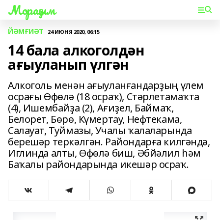
Мораҙым
ЙӘМҒИӘТ
24 ИЮНЯ 2020, 06:15
14 бала алкоголдән
ағыуланып үлгән
Алкоголь менән ағыуланғандарҙың үлем
осрағы Өфөлә (18 осраҡ), Стәрлетамаҡта
(4), Ишембайҙа (2), Ағиҙел, Баймаҡ,
Белорет, Бөрө, Күмертау, Нефтекама,
Салауат, Туймазы, Учалы ҡалаларында
берешәр теркәлгән. Райондарға килгәндә,
Иглинда алты, Өфөлә биш, Әбйәлил һәм
Баҡалы райондарында икешәр осраҡ.