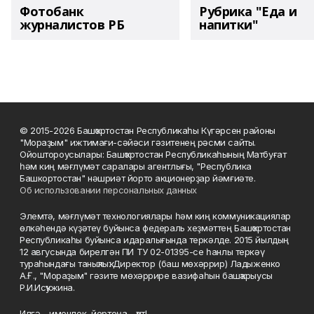
Фотобанк
Рубрика "Еда и
журналистов РБ
напитки"
© 2015-2026 Башҡортостан Республикаһы Күгәрсен районы
"Мораҙым" ижтимағи-сәйәси гәзитенең рәсми сайты.
Ойоштороусылары: Башҡортостан Республикаһының Матбуғат
һәм киң мәғлүмәт саралары агентлығы, "Республика
Башкортостан" нәшриәт йорто акционерҙар йәмғиәте.
Об использовании персональных данных
Элемтә, мәғлүмәт технологиялары һәм киң коммуникациялар
өлкәһендә күҙәтеү буйынса федераль хеҙмәттең Башҡортостан
Республикаһы буйынса идаралығында теркәлде. 2015 йылдың
12 авгусында бирелгән ПИ ТУ 02-01395-се һанлы теркәү
тураһындағы таныҡлыҡ. Директор (баш мөхәррир) Ладыженко
А.Ғ., "Мораҙым" гәзите мөхәррире вазифаһын башҡарыусы
Р.И.Исҡужина.
Илгә - именлек, йортоңа - ҡот!