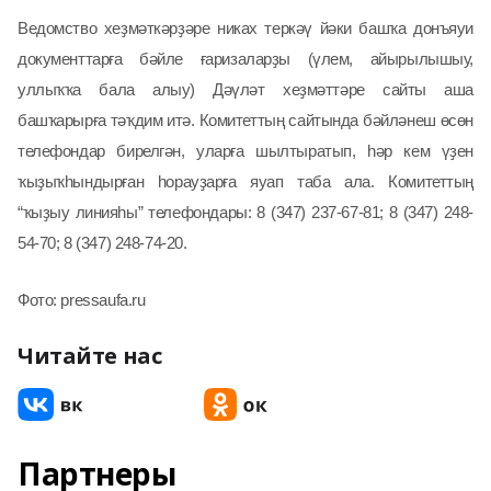
Ведомство хеҙмәткәрҙәре никах теркәү йәки башҡа донъяуи
документтарға бәйле ғаризаларҙы (үлем, айырылышыу,
уллыҡҡа бала алыу) Дәүләт хеҙмәттәре сайты аша
башҡарырға тәҡдим итә. Комитеттың сайтында бәйләнеш өсөн
телефондар бирелгән, уларға шылтыратып, һәр кем үҙен
ҡыҙыҡһындырған һорауҙарға яуап таба ала. Комитеттың
“ҡыҙыу линияһы” телефондары: 8 (347) 237-67-81; 8 (347) 248-
54-70; 8 (347) 248-74-20.
Фото: pressaufa.ru
Читайте нас
Партнеры