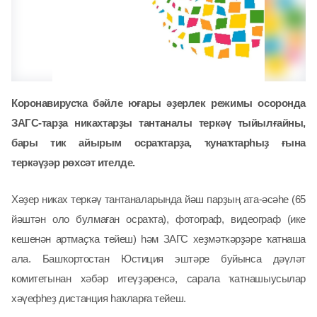
Коронавирусҡа бәйле юғары әҙерлек режимы осоронда
ЗАГС-тарҙа никахтарҙы тантаналы теркәү тыйылғайны,
бары тик айырым осраҡтарҙа, ҡунаҡтарһыҙ ғына
теркәүҙәр рөхсәт ителде.
Хәҙер никах теркәү тантаналарында йәш парҙың ата-әсәһе (65
йәштән оло булмаған осраҡта), фотограф, видеограф (ике
кешенән артмаҫҡа тейеш) һәм ЗАГС хеҙмәткәрҙәре ҡатнаша
ала. Башҡортостан Юстиция эштәре буйынса дәүләт
комитетынан хәбәр итеүҙәренсә, сарала ҡатнашыусылар
хәүефһеҙ дистанция һаҡларға тейеш.