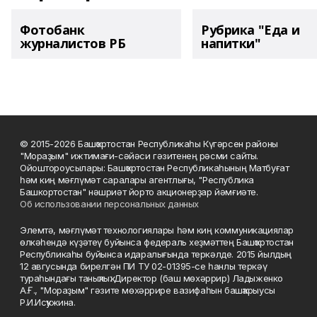
Фотобанк
Рубрика "Еда и
журналистов РБ
напитки"
© 2015-2026 Башҡортостан Республикаһы Күгәрсен районы
"Мораҙым" ижтимағи-сәйәси гәзитенең рәсми сайты.
Ойоштороусылары: Башҡортостан Республикаһының Матбуғат
һәм киң мәғлүмәт саралары агентлығы, "Республика
Башкортостан" нәшриәт йорто акционерҙар йәмғиәте.
Об использовании персональных данных
Элемтә, мәғлүмәт технологиялары һәм киң коммуникациялар
өлкәһендә күҙәтеү буйынса федераль хеҙмәттең Башҡортостан
Республикаһы буйынса идаралығында теркәлде. 2015 йылдың
12 авгусында бирелгән ПИ ТУ 02-01395-се һанлы теркәү
тураһындағы таныҡлыҡ. Директор (баш мөхәррир) Ладыженко
А.Ғ., "Мораҙым" гәзите мөхәррире вазифаһын башҡарыусы
Р.И.Исҡужина.