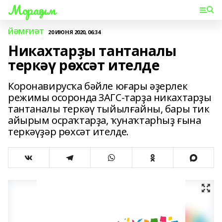
Мораҙым
ЙӘМҒИӘТ
20 ИЮНЯ 2020, 06:34
Никахтарҙы тантаналы
теркәү рөхсәт ителде
Коронавирусҡа бәйле юғары әҙерлек
режимы осоронда ЗАГС-тарҙа никахтарҙы
тантаналы теркәү тыйылғайны, бары тик
айырым осраҡтарҙа, ҡунаҡтарһыҙ ғына
теркәүҙәр рөхсәт ителде.