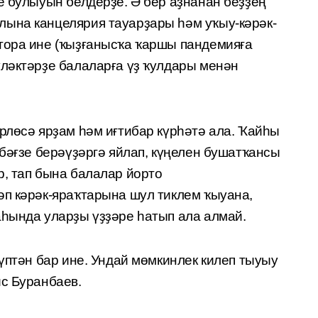
е булыуын белдерҙе. Ә бер аҙнанан беҙҙең
ына канцелярия тауарҙары һәм уҡыу-кәрәк-
тора ине (ҡыҙғанысҡа ҡаршы пандемияға
үләктәрҙе балаларға үҙ ҡулдары менән
рлөсә ярҙам һәм иғтибар күрһәтә ала. Ҡайһы
 бәғзе берәүҙәргә яйлап, күңелен бушатҡансы
р, тап бына балалар йорто
әп кәрәк-яраҡтарына шул тиклем ҡыуана,
аһында уларҙы үҙҙәре һатып ала алмай.
күптән бар ине. Ундай мөмкинлек килеп тыуыу
ис Буранбаев.