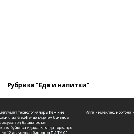
Рубрика "Еда и напитки"
мәғлүмәт технологиялары һәм киң
Илгә - именлек, йортоңа - 
ациялар өлкәһендә күҙәтеү буйынса
 хеҙмәттең Башҡортостан
каһы буйынса идаралығында теркәлде.
дың 12 авгусында бирелгән ПИ ТУ 02-