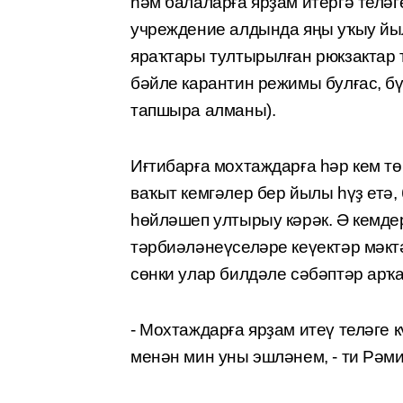
һәм балаларға ярҙам итергә теләг
учреждение алдында яңы уҡыу йыл
яраҡтары тултырылған рюкзактар 
бәйле карантин режимы булғас, б
тапшыра алманы).
Иғтибарға мохтаждарға һәр кем тө
ваҡыт кемгәлер бер йылы һүҙ етә,
һөйләшеп ултырыу кәрәк. Ә кемде
тәрбиәләнеүселәре кеүектәр мәкт
сөнки улар билдәле сәбәптәр арҡ
- Мохтаждарға ярҙам итеү теләге 
менән мин уны эшләнем, - ти Рәм