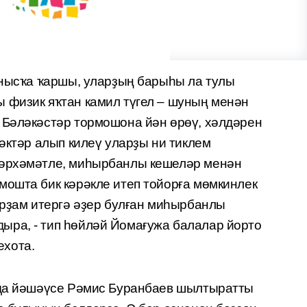
ғанысҡа ҡаршы, уларҙың барыһы ла тулы
 физик яҡтан камил түгел – шуның менән
 Бәләкәстәр тормошона йән өрөү, хәлдәрен
ләктәр алып килеү уларҙы ни тиклем
мәрхәмәтле, миһырбанлы кешеләр менән
мошта бик кәрәкле итеп тойорға мөмкинлек
ярҙам итергә әҙер булған миһырбанлы
ыра, - тип һөйләй Йомағужа балалар йорто
хота.
нда йәшәүсе Рәмис Буранбаев шылтыратты