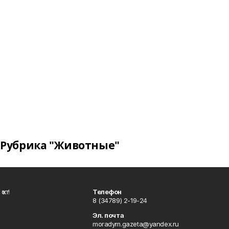
Рубрика "Животные"
ҡот!
Телефон
8 (34789) 2-19-24
Эл. почта
moradym.gazeta@yandex.ru