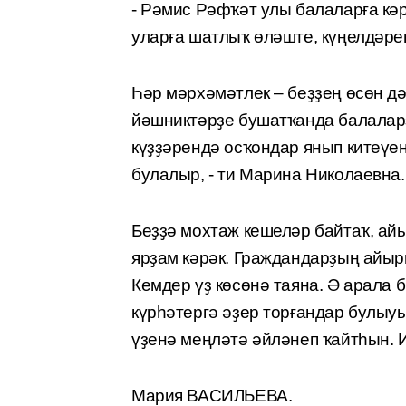
- Рәмис Рәфҡәт улы балаларға кәр
уларға шатлыҡ өләште, күңелдәрен
Һәр мәрхәмәтлек – беҙҙең өсөн дә
йәшниктәрҙе бушатҡанда балаларҙ
күҙҙәрендә осҡондар янып китеүен
булалыр, - ти Марина Николаевна.
Беҙҙә мохтаж кешеләр байтаҡ, айы
ярҙам кәрәк. Граждандарҙың айыр
Кемдер үҙ көсөнә таяна. Ә арала 
күрһәтергә әҙер торғандар булыу
үҙенә меңләтә әйләнеп ҡайтһын. И
Мария ВАСИЛЬЕВА.