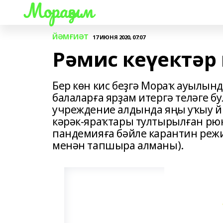
Мораҙым
ЙӘМҒИӘТ
17 ИЮНЯ 2020, 07:07
Рәмис кеүектәр 
Бер көн кис беҙгә Мораҡ ауылы
балаларға ярҙам итергә теләге б
учреждение алдында яңы уҡыу й
кәрәк-яраҡтары тултырылған рю
пандемияға бәйле карантин режим
менән тапшыра алманы).