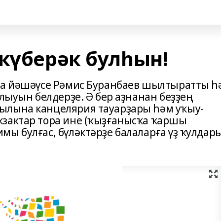
күберәк булһын!
нда йәшәүсе Рәмис Буранбаев шылтыратты һ
улыуын белдерҙе. Ә бер аҙнанан беҙҙең
ылына канцелярия тауарҙары һәм уҡыу-
кзактар тора ине (ҡыҙғанысҡа ҡаршы
ы булғас, бүләктәрҙе балаларға үҙ ҡулдар