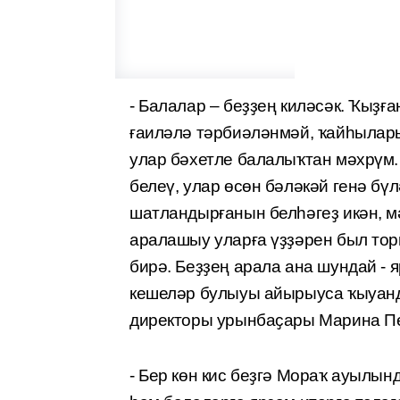
- Балалар – беҙҙең киләсәк. Ҡыҙ
ғаиләлә тәрбиәләнмәй, ҡайһылары
улар бәхетле балалыҡтан мәхрүм.
белеү, улар өсөн бәләкәй генә бү
шатландырғанын белһәгеҙ икән, 
аралашыу уларға үҙҙәрен был тор
бирә. Беҙҙең арала ана шундай - 
кешеләр булыуы айырыуса ҡыуанд
директоры урынбаҫары Марина Пе
- Бер көн кис беҙгә Мораҡ ауылы