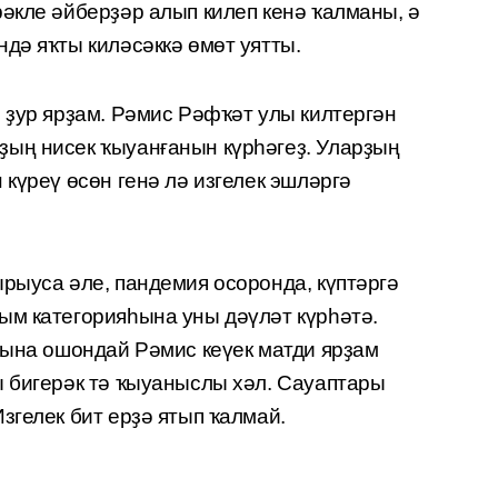
әкле әйберҙәр алып килеп кенә ҡалманы, ә
дә яҡты киләсәккә өмөт уятты.
 ҙур ярҙам. Рәмис Рәфҡәт улы килтергән
ың нисек ҡыуанғанын күрһәгеҙ. Уларҙың
 күреү өсөн генә лә изгелек эшләргә
рыуса әле, пандемия осоронда, күптәргә
ым категорияһына уны дәүләт күрһәтә.
бына ошондай Рәмис кеүек матди ярҙам
ы бигерәк тә ҡыуаныслы хәл. Сауаптары
згелек бит ерҙә ятып ҡалмай.