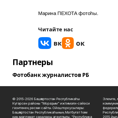
Марина ПЕХОТА фотоһы.
Читайте нас
Партнеры
Фотобанк журналистов РБ
© 2015-2026 Башҡортостан Республикаһы
Элемтә, 
Күгәрсен районы "Мораҙым" ижтимағи-сәйәси
коммуник
гәзитенең рәсми сайты. Ойоштороусылары:
федераль
Башҡортостан Республикаһының Матбуғат һәм
Республи
киң мәғлүмәт саралары агентлығы, "Республика
2015 йыл