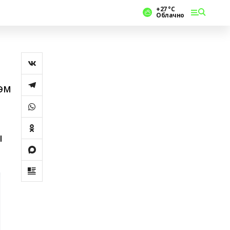
+27 °С
Облачно
әм
ы