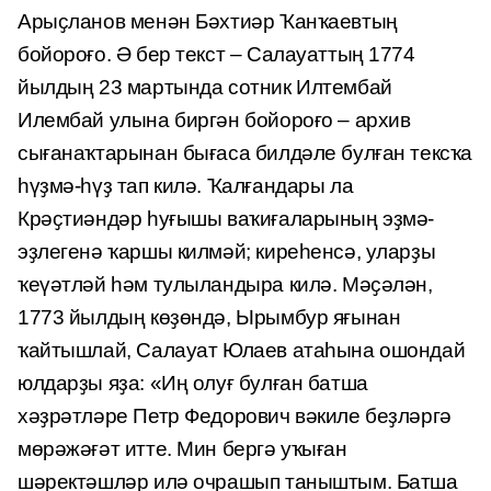
Арыҫланов менән Бәхтиәр Ҡанҡаевтың
бойороғо. Ә бер текст – Салауаттың 1774
йылдың 23 мартында сотник Илтембай
Илембай улына биргән бойороғо – архив
сығанаҡтарынан бығаса билдәле булған тексҡа
һүҙмә-һүҙ тап килә. Ҡал­ғандары ла
Крәҫтиәндәр һуғышы ваҡиғаларының эҙмә-
эҙлегенә ҡаршы килмәй; киреһенсә, уларҙы
ҡеүәтләй һәм тулыландыра килә. Мәҫәлән,
1773 йылдың көҙөндә, Ырымбур яғынан
ҡайтышлай, Салауат Юлаев атаһына ошондай
юлдарҙы яҙа: «Иң олуғ булған батша
хәҙрәтләре Петр Федорович вәкиле беҙләргә
мөрәжәғәт итте. Мин бергә уҡыған
шәректәшләр илә очрашып таныштым. Батша