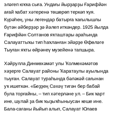
эләгеп юҡҡа сыға. Ундағы йырҙарҙы Ғарифйән
ағай ҡабат хәтеренә төшөрөп теркәп ҡуя.
Күрәһең, уны легендар батырға ҡағылышлы
бүтән әйберҙәр ҙә йәлеп иткәндер. 1925 йылда
Ғарифйән Солтанов яҡташтары араһында
Салауаттыҡы тип һаҡланған эйәрҙе Өфөләге
Тыуған яҡты өйрәнеү музейенә тапшыра.
Хәйрулла Динмөхәмәт улы Ҡолмөхәмәтов
хәҙерге Салауат районы Ҡаратаулы ауылында
тыуған. Салауат тураһында бәләкәй сағынан
уҡ ишеткән. «Беҙҙең Сәхәү тигән бер бабай
була торғайны, – тип хәтерләне ул. – Бик ҡарт
ине, шулай ҙа бик ҡыҙыҡһыныусан кеше ине.
Бала-сағаны йыйып алып, Салауат Юлаев