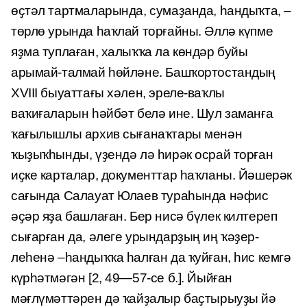
өҫтәл тартмаларында, сумаҙанда, һандыҡта, –
төрлө урында һаҡлай торғай­ны. Әллә күпме
яҙма туплаған, халыҡҡа ла көндәр буйы
арымай-талмай һөйләне. Башҡортостандың
XVIII быуаттағы хәлен, эреле-ваҡлы
ваҡиғаларын һәйбәт белә ине. Шул заманға
ҡағылышлы архив сығанаҡтары менән
ҡыҙыҡһынды, үҙендә лә һирәк осрай торған
иҫке карталар, документтар һаҡланы. Йәшерәк
сағында Салауат Юлаев тураһында нәфис
әҫәр яҙа башлаған. Бер нисә бүлек килтереп
сығарған да, әлеге урындарҙың иң ҡәҙер­
леһенә –һандыҡҡа һалған да ҡуйған, һис кемгә
күрһәтмәгән [2, 49—57-се б.]. Йыйған
мәғлүмәттәрен дә ҡайҙалыр баҫтырыуҙы йә