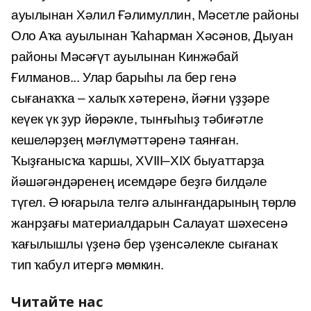
ауылынан Хәлил Ғәлимуллин, Мәсетле районы
Оло Аҡа ауылынан Ҡаһарман Хәсәнов, Дыуан
районы Мәсәғүт ауылынан Кинжәбай
Ғилманов... Улар барыһы ла бер генә
сығанаҡҡа – халыҡ хәте­ренә, йәғни үҙҙәре
кеүек үк ҙур йөрәкле, тынғыһыҙ тәбиғәтле
кешеләрҙең мәғлүмәттәренә таянған.
Ҡыҙғанысҡа ҡаршы, XVIII–XIX быуаттарҙа
йәшә­гәндәренең исемдәре беҙгә билдәле
түгел. Ә юғарыла телгә алынғандарының төрлө
жанрҙағы материалдарын Салауат шәхесенә
ҡағылышлы үҙенә бер үҙенсәлекле сыға­наҡ
тип ҡабул итергә мөмкин.
Читайте нас