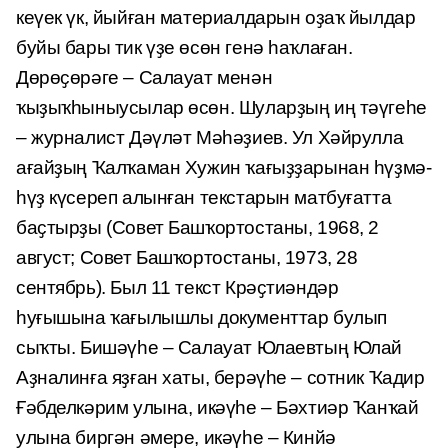
кеүек үк, йыйған мате­риалдарын оҙаҡ йылдар
буйы бары тик үҙе өсөн генә һаҡлаған.
Дөрөҫөрәге – Салауат менән
ҡыҙыҡһыныусылар өсөн. Шуларҙың иң тәүгеһе
– журналист Дәүләт Мәһәҙиев. Ул Хәйрулла
ағайҙың Ҡалҡаман Хужин ҡағыҙҙарынан һүҙмә-
һүҙ күсереп алынған текстарын матбуғатта
баҫтырҙы (Совет Башҡортостаны, 1968, 2
август; Совет Башҡорт­останы, 1973, 28
сентябрь). Был 11 текст Крәҫтиәндәр
һуғышына ҡағы­лышлы документтар булып
сыҡты. Бишәүһе – Салауат Юлаевтың Юлай
Аҙналинға яҙған хаты, берәүһе – сотник Ҡадир
Ғәбделкәрим улына, икәү­һе – Бәхтиәр Ҡанҡай
улына биргән әмере, икәүһе – Кинйә