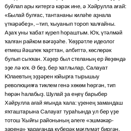
буйлап ары китергә кәрәк ине, ә Хәйрулла ағай:
«Былай булғас, тантананы киләһе аҙнала
үткәрәбеҙ», –тип, ҡыуанып тороп ҡалғайны.
Аҙаҡ уны ҡабат күреп һораштым. Юҡ, үтәлмәй
ҡалған райком вәғәҙәһе. Ҡөҙрәтле идеолог
етмеш йәшлек ҡарттан, әлбиттә, көслөрәк
булып сыҡҡан. Хәҙер был стеланың ер йөҙөндә
эҙе лә юҡ. Ә беҙ, бер ҡатлылар, Салауат
Юлаевтың эҙҙәрен юйырға тырышыу
революцияға тиклем генә хөкөм һөргән, тип
һөрән һалабыҙ. Шулай ҙа еңеү барыбер
Хәйрулла ағай яғында ҡала: үҙенең замандаш
яҡташтарына Салауат тураһында ул бер үҙе
тотош Ҡыйғы районының әлеге «эшмәкәр­
ҙәренә» ҡарағанда күберәк мәғлүмәт биргән.