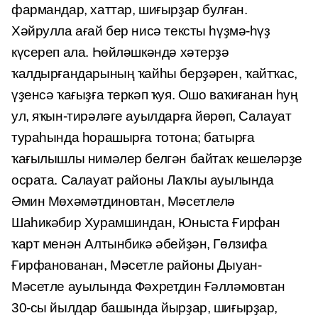
фармандар, хаттар, шиғырҙар булған.
Хәйрулла ағай бер нисә тексты һүҙмә-һүҙ
күсереп ала. Һөйләшкәндә хәтерҙә
ҡалдырғандары­ның ҡайһы берҙәрен, ҡайтҡас,
үҙенсә ҡағыҙға теркәп ҡуя. Ошо ваҡиғанан һуң
ул, яҡын-тирәләге ауылдарға йөрөп, Салауат
тураһында һорашырға тотона; батырға
ҡағылышлы нимәлер белгән байтаҡ кешеләрҙе
осрата. Салауат районы Лаҡлы ауылында
Әмин Мөхәмәтдиновтан, Мәсетлелә
Шаһикәбир Хурамшиндан, Юныста Ғирфан
ҡарт менән Алтынбикә әбейҙән, Гөлзифа
Ғирфанованан, Мәсетле районы Дыуан-
Мәсетле ауылында Фәхрет­дин Ғәлләмовтан
30-сы йылдар башында йырҙар, шиғырҙар,