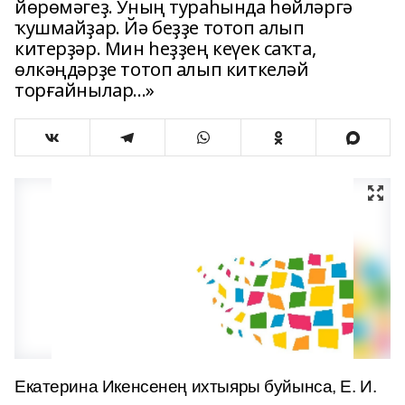
йөрөмәгеҙ. Уның тураһында һөйләргә
ҡушмайҙар. Йә беҙҙе тотоп алып
китерҙәр. Мин һеҙҙең кеүек саҡта,
өлкәңдәрҙе тотоп алып киткеләй
торғайнылар...»
Екатерина Икенсенең ихтыяры буйынса, Е. И.