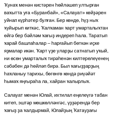
Ҡунаҡ менән кистәрен һөйләшеп ултырған
ваҡытта уға «Буранбай», «Салауат» көйҙәрен
уйнап күрһәтер булған. Бер көндө, һүҙ ныҡ
ҡуйырып киткәс, Ҡалҡаман ҡарт умарталыҡтан
өйгә бер бәйләм ҡағыҙ индереп һала. Таратып
ҡарай башлаһалар – һарғайып бөткән иҫке
яҙмалар икән. Ҡарт үҙе уларҙы сатнатып уҡый,
ни өсөн умарталыҡ тирәһенән килтерелеүенең
сәбәбен дә һөйләп бирә. Был ҡағыҙҙарҙың
һаҡланыу тарихы, бөгөнгө көндә риүәйәт
һымаҡ яңғыраһа ла, хайран ҡалырлыҡ.
Салауат менән Юлай, ихтилал еңелеүгә табан
китеп, эштәр мөшкөлләнгәс, үҙҙәрендә бер
ҡағыҙ ҙа ҡалдырмай, Юлайҙың Ҡатауҙағы