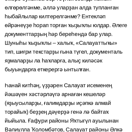
өлгөрөлгәнме, әллә уларҙан алда тупланған
һыбайлылар килтерел­гәнме? Ентекләп
өйрәнеүҙе һорап торған ҡыҙыҡлы юлдар. Әлеге
документ­тарҙың һәр береһендә бар улар.
Шуныһы ҡыҙыҡлы – халыҡ, «Салауаттыҡы»
тип, шиғри текстарҙы ғына түгел, документаль
яҙмаларҙы ла һаҡларға, алыҫ киләсәк
быуындарға еткерергә ынтылған.
Һанай китһәң, үҙҙәрен Салауат исеменең
йәшәүен хәстәрләүгә арнаған кешеләр
(яҙыусыларҙы, ғалимдарҙы иҫәпкә алмай
торайыҡ) беҙҙең дәүерҙә генә лә байтаҡ
йыйыла. Ғафури районы Яҡтыгүл ауылынан
Вәлиулла Ҡоломбәтов, Салауат районы Әлкә