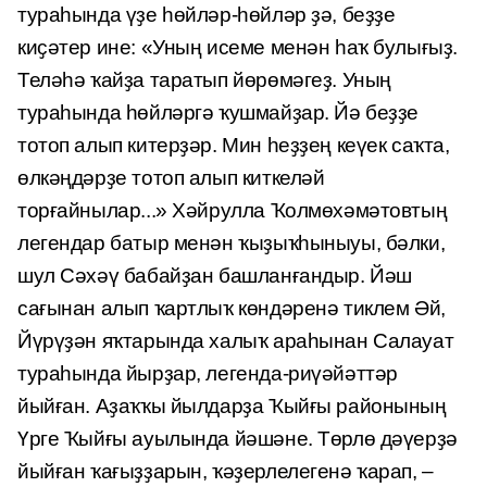
тураһында үҙе һөйләр-һөйләр ҙә, беҙҙе
киҫәтер ине: «Уның исеме менән һаҡ булығыҙ.
Теләһә ҡайҙа таратып йөрөмәгеҙ. Уның
тураһында һөйләргә ҡушмайҙар. Йә беҙҙе
тотоп алып китерҙәр. Мин һеҙҙең кеүек саҡта,
өлкәңдәрҙе тотоп алып киткеләй
торғайнылар...» Хәй­рулла Ҡолмөхәмәтовтың
легендар батыр менән ҡыҙыҡһыныуы, бәлки,
шул Сәхәү бабайҙан башланғандыр. Йәш
сағынан алып ҡартлыҡ көндәренә тиклем Әй,
Йүрүҙән яҡтарында халыҡ араһынан Салауат
тураһында йырҙар, легенда-риүәйәттәр
йыйған. Аҙаҡҡы йылдарҙа Ҡыйғы районының
Үрге Ҡыйғы ауылында йәшәне. Төрлө дәүерҙә
йыйған ҡағыҙҙарын, ҡәҙерлелегенә ҡарап, –