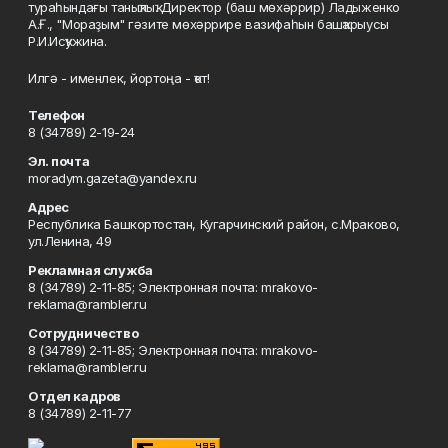
тураһындағы таныҡлыҡ. Директор (баш мөхәррир) Ладыженко
А.Ғ., "Мораҙым" гәзите мөхәррире вазифаһын башҡарыусы
Р.И.Исҡужина.
Илгә - именлек, йортоңа - ҡот!
Телефон
8 (34789) 2-19-24
Эл. почта
moradym.gazeta@yandex.ru
Адрес
Республика Башкортостан, Кугарчинский район, с.Мраково,
ул.Ленина, 49
Рекламная служба
8 (34789) 2-11-85; Электронная почта: mrakovo-
reklama@rambler.ru
Сотрудничество
8 (34789) 2-11-85; Электронная почта: mrakovo-
reklama@rambler.ru
Отдел кадров
8 (34789) 2-11-77