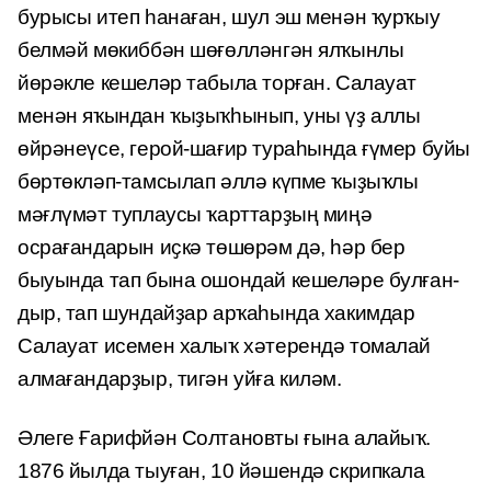
бурысы итеп һанаған, шул эш менән ҡурҡыу
белмәй мөкиббән шөғөл­ләнгән ялҡынлы
йөрәкле кешеләр табыла торған. Салауат
менән яҡындан ҡыҙыҡһынып, уны үҙ аллы
өйрәнеүсе, герой-шағир тураһында ғүмер буйы
бөртөкләп-тамсылап әллә күпме ҡыҙыҡлы
мәғлүмәт туплаусы ҡарттарҙың миңә
осрағанда­рын иҫкә төшөрәм дә, һәр бер
быуында тап бына ошондай кешеләре булған­
дыр, тап шундайҙар арҡаһында хакимдар
Салауат исемен халыҡ хәтерендә томалай
алмағандарҙыр, тигән уйға киләм.
Әлеге Ғарифйән Солтановты ғына алайыҡ.
1876 йылда тыуған, 10 йәшендә скрипкала