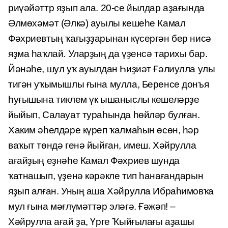
риүәйәттр яҙып ала. 20-се йылдар аҙағында
Әлмөхәмәт (Әлкә) ауылы кешеһе Камал
Фәхриевтың ҡағыҙҙарынан күсергән бер нисә
яҙма һаҡлай. Уларҙың да үҙенсә тарихы бар.
Йәнәһе, шул уҡ ауылдан Һиҙиәт Ғәлиулла улы
тигән уҡымышлы ғына мулла, Беренсе донъя
һуғышына тиклем үк ышаныслы кешеләрҙе
йыйып, Салауат тураһында һөйләр булған.
Хаким әһелдәре күреп ҡалмаһын өсөн, һәр
ваҡыт төндә генә йыйған, имеш. Хәйрулла
ағайҙың еҙнәһе Камал Фәхриев шунда
ҡатнашып, үҙенә кәрәкле тип һанағандарын
яҙып алған. Уның аша Хәйрулла Ибраһимовҡа
мул ғына мәғлүмәттәр эләгә. Ғәжәп! –
Хәйрулла ағай ҙа, Үрге Ҡыйғылағы аҙашы