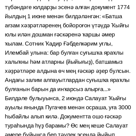
түбәндәге юлдарҙы эсенә алған документ 1774
йылдың 1 июне менән билдәләнгән: «Батша
ағзам хәзрәтләренең бойороғон үтәүдә Ҡыйғы
юлы илән дошман ғәскәренә ҡаршы әмер
ҡылам. Сотник Ҡадир Ғәбделкәрим уғлы,
Илембай улына: бар булған суғышҡа яраҡлы
халыҡны һәм атларны (йыйы­ғыҙ), батшамыз
хәҙрәтләре алдына өч мең ғәскәр әҙер булсын.
Андағы залим алпауытлардан суғышҡа яраҡлы
булғанын барын да инҡарсыз алыр­ға...»
Билдәле булыуынса, 2 июндә Салауат Ҡыйғы
ауылы янында Пугачев менән осраша, уға 3000
һыбайлы алып килә. Документта ошо ғәскәр
тура­һында һүҙ барамы? Өс мең кеше Салауат
әмере буйынса бер тәүлек эсендә йыйып