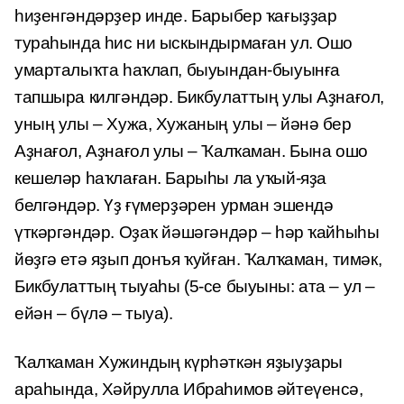
һиҙенгәндәрҙер инде. Барыбер ҡағыҙ­ҙар
тураһында һис ни ыскындырмаған ул. Ошо
умарталыҡта һаҡлап, быуын­дан-быуынға
тапшыра килгәндәр. Бикбулаттың улы Аҙнағол,
уның улы – Хужа, Хужаның улы – йәнә бер
Аҙнағол, Аҙнағол улы – Ҡалҡаман. Бына ошо
кешеләр һаҡлаған. Барыһы ла уҡый-яҙа
белгәндәр. Үҙ ғүмерҙәрен урман эшендә
үткәргәндәр. Оҙаҡ йәшәгәндәр – һәр ҡайһыһы
йөҙгә етә яҙып донъя ҡуйған. Ҡалҡаман, тимәк,
Бикбулаттың тыуаһы (5-се быуыны: ата – ул –
ейән – бүлә – тыуа).
Ҡалҡаман Хужиндың күрһәткән яҙыуҙары
араһында, Хәйрулла Ибраһимов әйтеүенсә,