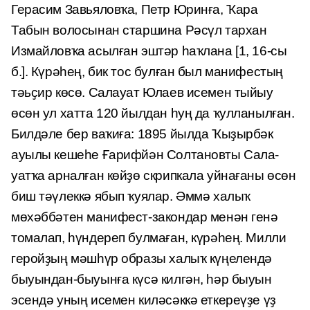
Герасим Завьяловҡа, Петр Юринға, Ҡара
Табын волосынан старшина Рәсүл тархан
Измайловҡа асылған эштәр һаҡлана [1, 16-сы
б.]. Күрәһең, бик тос булған был манифестың
тәьҫир көсө. Салауат Юлаев исемен тыйыу
өсөн ул хатта 120 йылдан һуң да ҡулланылған.
Билдәле бер ваҡиға: 1895 йылда Ҡыҙырбәк
ауылы кешеһе Ғарифйән Солтановты Сала­
уатҡа арналған көйҙө скрипкала уйнағаны өсөн
биш тәүлеккә ябып ҡуялар. Әммә халыҡ
мөхәббәтен манифест-закондар менән генә
томалап, һүн­дереп булмаған, күрәһең. Милли
геройҙың мәшһүр образы халыҡ күңелендә
быуын­дан-быуынға күсә килгән, һәр быуын
эсендә уның исемен киләсәккә еткереүҙе үҙ