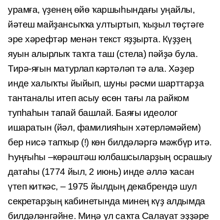
урамға, үҙенең өйө ҡаршыһындағы уңайлы,
йәтеш майҙансыҡҡа ултыртып, ҡыҙыл төҫтәге
эре хәрефтәр менән текст яҙҙырта. Күҙҙең
яуын алырлыҡ таҡта таш (стела) пәйҙә була.
Тирә-яғын матурлап кәртәләп тә ала. Хәҙер
инде халыҡты йыйып, шуны рәсми шарттарҙа
тантаналы итеп асыу өсөн тағы ла райком
тупһаһын тапай башлай. Баяғы идеолог
ишаратын (йәл, фамилияһын хәтер­ләмәйем)
бер нисә тапҡыр (!) көн билдәләргә мәжбүр итә.
Һуңғыһы –көрәштәш юлбашсыларҙың осрашыу
датаһы (1774 йыл, 2 июнь) инде әллә ҡасан
үтеп киткәс, – 1975 йылдың декабрендә шул
секретарҙың кабинетында минең күҙ алдымда
билдәләнгәйне. Миңә ул саҡта Салауат эҙҙәре