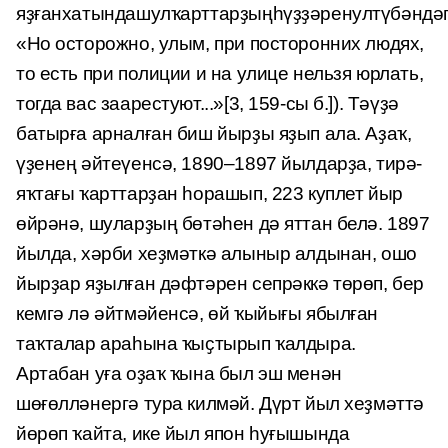
яҙғанхатындашулҡарттарҙыңһүҙҙәренултүбәндәг
«Но осторожно, улым, при посторонних людях,
то есть при полиции и на улице нельзя юрлать,
тогда вас заарестуют...»[3, 159-сы б.]). Тәүҙә
батырға арналған биш йырҙы яҙып ала. Аҙаҡ,
үҙенең әйтеүенсә, 1890–1897 йылдарҙа, тирә-
яҡтағы ҡарттарҙан һорашып, 223 куплет йыр
өйрәнә, шуларҙың бөтәһен дә яттан белә. 1897
йылда, хәрби хеҙмәткә алыныр алдынан, ошо
йырҙар яҙылған дәфтәрен сепрәккә төрөп, бер
кемгә лә әйтмәйенсә, өй ҡыйығы ябылған
таҡталар араһына ҡыҫтырып ҡалдыра.
Артабан уға оҙаҡ ҡына был эш менән
шөғөлләнергә тура килмәй. Дүрт йыл хеҙмәттә
йөрөп ҡайта, ике йыл япон һуғышында