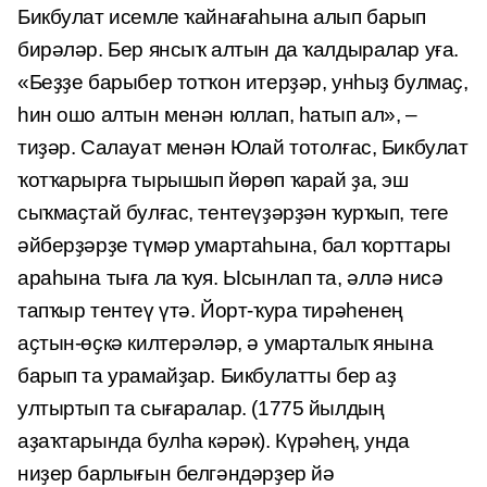
Бикбулат исемле ҡайнағаһына алып барып
бирәләр. Бер янсыҡ алтын да ҡалдыралар уға.
«Беҙҙе барыбер тотҡон итерҙәр, унһыҙ булмаҫ,
һин ошо алтын менән юллап, һатып ал», –
тиҙәр. Салауат менән Юлай тотолғас, Бикбулат
ҡотҡа­рырға тырышып йөрөп ҡарай ҙа, эш
сыҡмаҫтай булғас, тентеүҙәрҙән ҡурҡып, теге
әйберҙәрҙе түмәр умартаһына, бал ҡорттары
араһына тыға ла ҡуя. Ысынлап та, әллә нисә
тапҡыр тентеү үтә. Йорт-ҡура тирәһенең
аҫтын-өҫкә килтерәләр, ә умарталыҡ янына
барып та урамайҙар. Бикбулатты бер аҙ
ултыртып та сығаралар. (1775 йылдың
аҙаҡтарында булһа кәрәк). Күрәһең, унда
ниҙер барлығын белгәндәрҙер йә