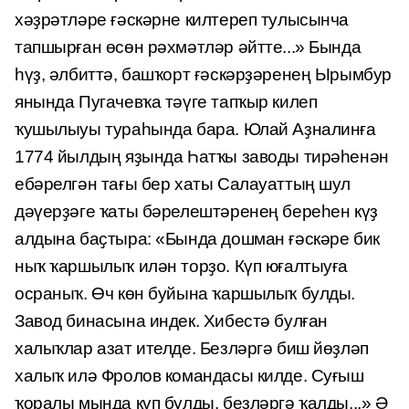
хәҙрәтләре ғәскәрне килтереп тулысынча
тапшырған өсөн рәхмәтләр әйтте...» Бында
һүҙ, әлбиттә, башҡорт ғәскәрҙәренең Ырымбур
янында Пугачевҡа тәүге тапҡыр килеп
ҡушылыуы тураһында бара. Юлай Аҙналинға
1774 йылдың яҙында Һатҡы заводы тирәһенән
ебәрелгән тағы бер хаты Салауаттың шул
дәүерҙәге ҡаты бәрелештәренең береһен күҙ
алдына баҫтыра: «Бында дошман ғәскәре бик
ныҡ ҡаршылыҡ илән торҙо. Күп юғал­тыуға
осраныҡ. Өч көн буйына ҡаршылыҡ булды.
Завод бинасына индек. Хибестә булған
халыҡлар азат ителде. Безләргә биш йөҙләп
халыҡ илә Фролов командасы килде. Суғыш
ҡоралы мында күп булды, безләргә ҡалды...» Ә