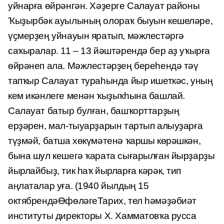
уйнарға өйрәнгән. Хәҙерге Салауат районы
Ҡыҙырбәк ауылының олораҡ быуын кешеләре,
үҫмерҙең уйнауын яратып, мәжлестәргә
саҡыралар. 11 – 13 йәштәрендә бер аҙ уҡырға
өйрәнеп ала. Мәжлестәрҙең береһендә тәү
тапҡыр Салауат тураһында йыр ишеткәс, уның
кем икәнлеге менән ҡыҙыҡһына башлай.
Салауат батыр булған, башҡорттарҙың
ерҙәрен, мал-тыуарҙарын тартып алыуҙарға
түҙмәй, батша хөкүмәтенә ҡаршы көрәшкән,
бына шул кешегә ҡарата сығарылған йырҙарҙы
йырлайбыҙ, тик һаҡ йырларға кәрәк, тип
аңлаталар уға. (1940 йылдың 15
октябрендәӨфөләгеТарих, тел һәмәҙәбиәт
институты директоры X. Хамматовҡа русса