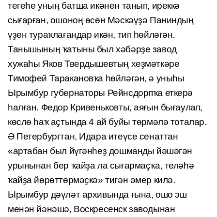
тегеһе уның батша икәнен танып, иреккә
сығарған, ошоноң өсөн Мәскәүҙә Паниндың
үҙен тураҡлағандар икән, тип һөйләгән.
Танышының ҡатыны был хәбәрҙе завод
хужаһы Яков Твердышевтың хеҙмәткәре
Тимофей Таракановҡа һөйләгән, ә уныһы
Ырымбур губернаторы Рейнсдорпҡа еткерә
һалған. Федор Кривеньковты, аяғын бығаулап,
көслө һаҡ аҫтында 4 ай буйы төрмәлә тоталар.
Ә Петербургтан, Идара итеүсе сенаттан
«артабан был йүгәнһеҙ дошманды йәшәгән
урынынан бер ҡайҙа ла сығармаҫҡа, теләһә
ҡайҙа йөрөттөрмәҫкә» тигән әмер килә.
Ырымбур дәүләт архивында ғына, ошо эш
менән йәнәшә, Воскресенск заводынан