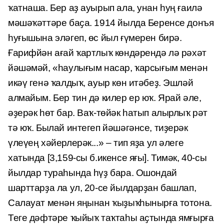
ҡатнаша. Бер аҙ ауырып ала, унан һуң ғаилә
мәшәҡәттәре баҫа. 1914 йылда Беренсе донъя
һуғышына эләгеп, өс йыл ғүмерен бирә.
Ғарифйән ағай ҡартлыҡ көндәрендә лә рәхәт
йәшәмәй, «һаулығым насар, ҡарсығым менән
икәү генә ҡалдыҡ, ауыр көн итәбеҙ. Эшләй
алмайым. Бер тин дә килер ер юҡ. Ярай әле,
әҙерәк һөт бар. Ваҡ-төйәк һатып алырлыҡ рәт
тә юҡ. Былай интегеп йәшәгәнсе, тиҙерәк
үлеүең хәйерлерәк...» – тип яҙа ул әлеге
хатында [3,159-сы б.икенсе яғы]. Тимәк, 40-сы
йылдар тураһында һүҙ бара. Ошондай
шарттарҙа ла ул, 20-се йылдарҙан башлап,
Салауат менән яңынан ҡыҙыҡһынырға тотона.
Теге дәфтәре ҡыйыҡ таҡтаһы аҫтында ямғырға