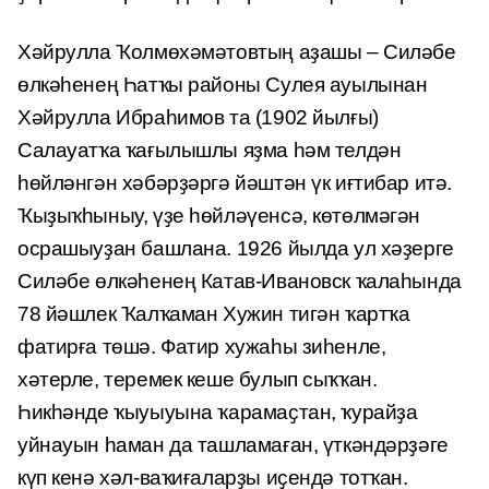
Хәйрулла Ҡолмөхәмәтовтың аҙашы – Силәбе
өлкәһенең Һатҡы районы Сулея ауылынан
Хәйрулла Ибраһимов та (1902 йылғы)
Салауатҡа ҡағылышлы яҙма һәм телдән
һөйләнгән хәбәрҙәргә йәштән үк иғтибар итә.
Ҡыҙыҡһыныу, үҙе һөйләүенсә, көтөлмәгән
осрашыуҙан башлана. 1926 йылда ул хәҙерге
Силәбе өлкәһенең Катав-Ивановск ҡалаһында
78 йәшлек Ҡалҡаман Хужин тигән ҡартҡа
фатирға төшә. Фатир хужаһы зиһенле,
хәтерле, тере­мек кеше булып сыҡҡан.
Һикһәнде ҡыуыуына ҡарамаҫтан, ҡурайҙа
уйнауын һаман да ташламаған, үткәндәрҙәге
күп кенә хәл-ваҡиғаларҙы иҫендә тотҡан.