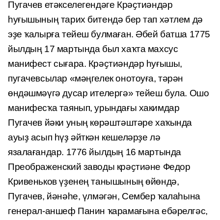
Пугачев етәкселегендәге Крәҫтиәндәр
һуғышының тарих битендә бер тап хәтлем дә
эҙе ҡалырға тейеш булмаған. Әбей батша 1775
йылдың 17 мартында был хаҡта махсус
манифест сығара. Крәҫтиәндәр һуғышы,
пугачевсылар «мәңгелек онотоуға, тәрән
өндәшмәүгә дусар ителергә» тейеш була. Ошо
манифесҡа таянып, урындағы хакимдар
Пугачев йәки уның көрәштәш­тәре хаҡында
ауыҙ асып һүҙ әйткән кешеләрҙе лә
язалағандар. 1776 йылдың 16 мартында
Преображенский заводы крәҫтиәне Федор
Кривеньков үҙенең танышының өйөндә,
Пугачев, йәнәһе, үлмәгән, Сембер ҡалаһына
генерал-аншеф Панин ҡарамағына ебәрелгәс,