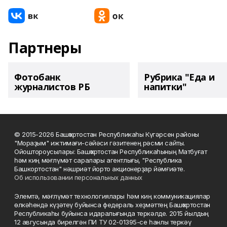
Партнеры
Фотобанк
Рубрика "Еда и
журналистов РБ
напитки"
© 2015-2026 Башҡортостан Республикаһы Күгәрсен районы
"Мораҙым" ижтимағи-сәйәси гәзитенең рәсми сайты.
Ойоштороусылары: Башҡортостан Республикаһының Матбуғат
һәм киң мәғлүмәт саралары агентлығы, "Республика
Башкортостан" нәшриәт йорто акционерҙар йәмғиәте.
Об использовании персональных данных
Элемтә, мәғлүмәт технологиялары һәм киң коммуникациялар
өлкәһендә күҙәтеү буйынса федераль хеҙмәттең Башҡортостан
Республикаһы буйынса идаралығында теркәлде. 2015 йылдың
12 авгусында бирелгән ПИ ТУ 02-01395-се һанлы теркәү