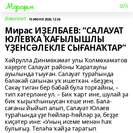
Мораҙым
ЙӘМҒИӘТ
15 ИЮНЯ 2020, 12:26
Мирас ИҘЕЛБАЕВ: “САЛАУАТ
ЮЛЕВҠА ҠАҒЫЛЫШЛЫ
ҮҘЕНСӘЛЕКЛЕ СЫҒАНАҠТАР”
Хәйрулла Динмөхәмәт улы Ҡолмөхәмәтов
хәҙерге Салауат районы Ҡаратаулы
ауылында тыуған. Салауат тураһында
бәләкәй сағынан уҡ ишеткән. «Беҙҙең
Сәхәү тигән бер бабай була торғайны, –
тип хәтерләне ул. – Бик ҡарт ине, шулай ҙа
бик ҡыҙыҡһыныусан кеше ине. Бала-
сағаны йыйып алып, Салауат Юлаев
тураһында үҙе һөйләр-һөйләр ҙә, беҙҙе
киҫәтер ине: «Уның исеме менән һаҡ
булығыҙ. Теләһә ҡайҙа таратып