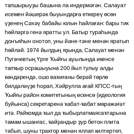
тапшырыуҙы башына ла индер­мәгән. Салауат
исемен йәшерәк быуындарға еткереү өсөн
үҙенең Сәхәү бабайы юлын һайлаған: бары тик
һөйләргә генә яратты ул. Батыр тура­һында
донъяһын онотоп, уны йәне-тәне менән яратып
һөйләй. 1974 йылдың яҙында, Салауат менән
Пугачевтың Үрге Ҡыйғы ауылында икенсе
тапҡыр осрашыуына 200 йыл тулыу алды
көндәрендә, ошо ваҡиғаны берәй төрлө
билдәләүҙе һорап, Хәйрулла ағай КПСС-тың
Ҡыйғы район комитетының өсөнсө (идеология
буйынса) секретаренә ҡабат-ҡабат мөрәжәғәт
итә. Рай­комда ҡыл да ҡыбырлатмаясаҡтарына
тамам ышанғас, ҡайҙандыр ҙур бетон плита
табып, шуны трактор менән яллап килтертеп,