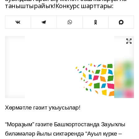
таныштырайыҡ!Конкурс шарттары:
Хөрмәтле гәзит уҡыусылар!
“Мораҙым” гәзите Башҡортостанда Зауыҡлы
биләмәләр йылы сиктәрендә “Ауыл күрке –