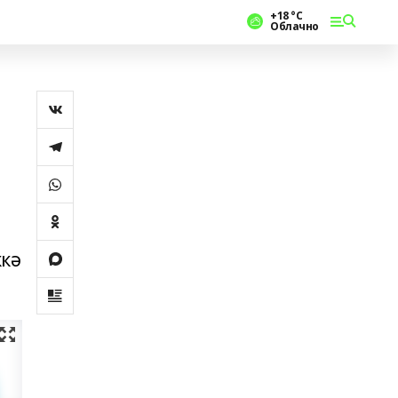
+18 °С
Облачно
ккә