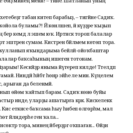
йем! Әйҙә минең менән! – тине. Шатланып уның
бәхетебеҙгә табан китеп барабыҙ, – тигәйне Садиҡ.
ҡойола буламы?! Йә көнләшеп, йә күҙҙәре ҡыҙып
 бер кемдә лә эшем юҡ. Иртәнсәк тороп балалар
т эштәренә сумам. Кистәрен бәйләмем көтөп тора.
ҙы ҡулланып яҡындарыма бейәләй-ойоҡбаштар
 балалар баҡсаһының ишегенә тотонам.
арым! Кескәйҙәр яныма йүгереп килде! Тәтелдәп
май. Ниндәй һәйбәт һөнәр эйәһе әле мин. Күңелем
, арыған да беленмәй.
пынып өйөмә ҡайтып барам. Садиҡ көнө буйы
астыр инде, уларҙы ашатырға кәрәк. Кискелеккә
 Кис еткәнсе баҡсама һыу һибеп өлгөрһәм, мал
 әйләндерәһе генә ҡала...
өктәр тора, минең әйберҙәргә оҡшаған... Өйҙән