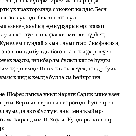
өгөн дә эшкә йүгерәм. Ирем мал ҡарар ҙа
Иртән үк тракторында соҡоноп ҡалды. Бесән
атҡа ауылда бик эш юҡ шул.
п үҙенең аяуһыҙ эҫе нурҙарын ергә ҡаҙап
ауыл көтөүе лә алыҫҡа китмәгән әле, күрәһең.
ә. Күңелемә шундай яҡын тауыштар. Симфонияң
өнө лә ниндәй булды бөгөн! Йәш ҡыҙҙар кеүек
 кеүек наҙлы, иғтибарлы булып китте һуңғы
өйәм ҡәҙерлемде. Йәш саҡтағы кеүек, төндәр буйы
ыҙыҡ инде: кемде булһа ла һөйләргә генә
. Шоферлыҡҡа уҡып йөрөгән Садиҡ мине үҙенә
ҙы. Бер йыл осрашып йөрөгәндән һуң әсәләренә
л ауылда автобус туҡтаны, мин ҡыйыр-
ма ҡарандым. Йә, Хоҙай! Ҡулдарына сәскәләр
ә: