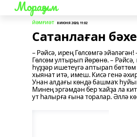
Мораҙым
ЙӘМҒИӘТ
8 ИЮНЯ 2020, 11:02
Сатанлаған бәхе
– Рәйсә, ирең Гөлсөмгә эйәләгән
Гөлсөм ултырып йөрөнө. – Рәйсә,
һүҙҙәр ишетеүгә аптырап бөттөм 
хыянат итә, имеш. Кисә генә әхи
Унан алдағы көндә башмаҡ һуйып
Минең эргәмдән бер ҡайҙа ла ки
ут һалырға ғына торалар. Әллә кө