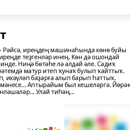
т
! – Рәйсә, иреңдең машинаһында көнө буйы
 иреңде теҙгенләр инең. Көн дә ошондай
инде. Ниңә бөтәһе лә алдай әле. Садиҡ
рәтемдә матур итеп ҡунаҡ булып ҡайттыҡ.
, икәүләп баҙарға алып барып һаттыҡ.
тмәнесе... Аптырайым был кешеләргә. Йөрә
нләшәләр... Улай тиһәң...