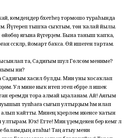
ҡай, кемдеңдер бәхетһеҙ тормошо тураһында
там. Йүгереп тышҡа сыҡтым, төн ҡалай йылы.
өйөбөҙ яғына йүгерҙем. Бына таныш ҡапҡа,
ған сәскәләр, йомарт баҡса. Өй ишеген тартам.
ә, ысынлап та, Садиғым шул Гөлсөм менәнме?
анымы ни?
 Садиғым хасил булды. Мин уны ҡосаҡлап
өм. Ул мине ныҡ итеп этеп ебәрҙе лә ишек
аған еремдән тора алмай ыҙаланам. Ай! Аяғым
Шыуышып тупһаға сығып ултырҙым һәм илап
а алып ҡайтты. Минең ҡәҙерлем икенсе ҡатын
п ултырам. Юҡ! Етте! Мин үҙемдекен бер кемгә лә
ке баламдың атаһы! Таң атыу менән