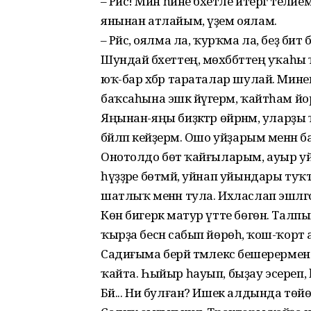
– Рәйсә! Мин һине бәхетле итергә телә
янынан атлайым, үҙем оялам.
– Рәйсә, оялма ла, ҡурҡма ла, беҙ бит 
Шундай бәхеттең, мөхәббәттең уҡаһы 
юҡ-бар хәбәр тараталар шулай. Минең
баҡсаһына эшкә йүгерәм, ҡайтһам йор
Яңынан-яңы биҙәктәр өйрәнәм, улар
бәйләп кейҙерәм. Ошо уйҙарым менән
Онотолдо бөтә ҡайғыларым, ауыр уйҙ
һүҙҙәре бөтмәй, уйнап уйындары туҡта
шатлыҡ менән тула. Ихласлап эшләгәс
Көн бигерәк матур үтте бөгөн. Тал
ҡырҙа бесән сабып йөрөһә, ҡош-ҡорт 
Садиғыма берәй тәмлекәс бешерермен.
ҡайта. Һыйыр һауып, быҙау эсереп, һөт
Бәй... Ни булған? Ишек алдында төйөнс