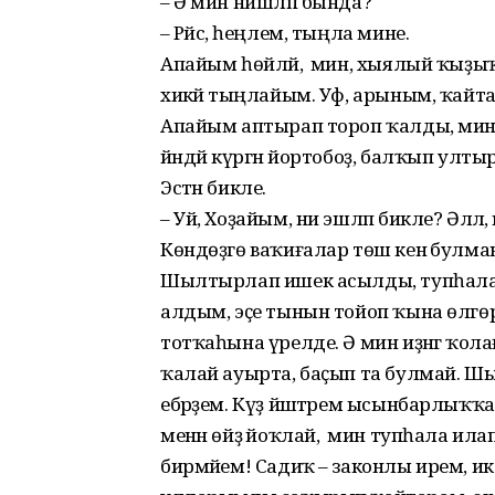
– Ә мин нишләп бында?
– Рәйсә, һеңлем, тыңла мине.
Апайым һөйләй, ә мин, хыялый ҡыҙы
хикәйә тыңлайым. Уф, арыным, ҡай
Апайым аптырап тороп ҡалды, мин 
йәндәй күргән йортобоҙ, балҡып ултыр
Эстән бикле.
– Уй, Хоҙайым, ни эшләп бикле? Әлл
Көндөҙгө ваҡиғалар төш кенә булм
Шылтырлап ишек асылды, тупһала
алдым, эҫе тынын тойоп ҡына өлгөрҙ
тотҡаһына үрелде. Ә мин иҙәнгә ҡол
ҡалай ауырта, баҫып та булмай. 
ебәрҙем. Күҙ йәштәрем ысынбарлыҡҡ
менән өйҙә йоҡлай, ә мин тупһала ила
бирмәйем! Садиҡ – законлы ирем, и