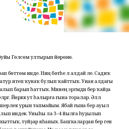
 буйы Гөлсөм ултырып йөрөнө.
ап бөттөм инде. Ниңә бөтәһе лә алдай әле. Садиҡ
мдә матур итеп ҡунаҡ булып ҡайттыҡ. Унан алдағы
а алып барып һаттыҡ. Минең эргәмдән бер ҡайҙа
ргә. Йөрәккә ут һалырға ғына торалар. Әллә
ә көнләшерлек урын тапмайым. Ябай ғына бер ауыл
 һалып индек. Уныһы ла 3–4 йылға һуҙылып
ҡыттыҡ, туйҙар яһаныҡ. Башҡаларҙан бер генә