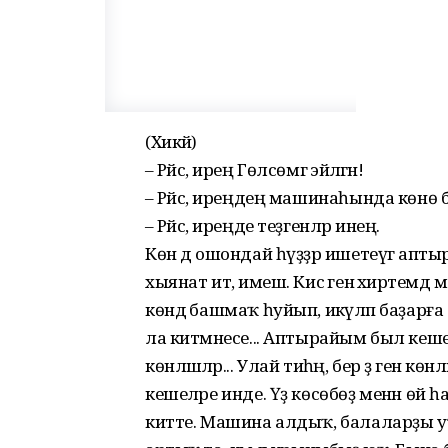
(Хикәйә)
– Рәйсә, ирең Гөлсөмгә эйәләгән!
– Рәйсә, иреңдең машинаһында көнө
– Рәйсә, иреңде теҙгенләр инең.
Көн дә ошондай һүҙҙәр ишетеүгә аптыр
хыянат итә, имеш. Кисә генә әхирәте
көндә башмаҡ һуйып, икәүләп баҙарғ
ла китмәнесе... Аптырайым был кешелә
көнләшәләр... Улай тиһәң, бер ҙә ген
кешеләре инде. Үҙ көсөбөҙ менән өй
китте. Машина алдыҡ, балаларҙы у