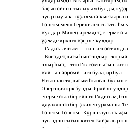
улдарымды саҡырып ҡайтарам, ох, х
баҫып өйгә ынтылыуым булды, күҙҙәр
ауыртыуына түҙә алмай ҡысҡырып е
Гөлсөм менән бергә килеп сыҡты һәм
ҡулдар. Минең иремдең, егерме йыл 
үҙемде иркәләгән ҡәҙерле ҡулдар.
– Садиҡ, аяғым... – тип кенә өйтә алд
– Бисәңдең аяғы һынғандыр, скорый
алырһың, – тип Гөлсөм сығып китте.
ҡайтып йөрөмәй тигән була, ир бул.
Ысынлап та, аяғым һынған булып сы
Операция кәрәк булды. Ярай әле ул
егерме йыл бергә йәшәгән Садиғым,
дауаханаға бер ҙә килеп ураманы. 
Гөлсөм, Гөлсөм... Күрше ауыл ҡыҙы 
ауылдан сығып китеп ҡайҙалыр эшләп