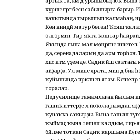
артыҡ та, кәм дә урыныбыҙ юҡ. Бына б
күршеләргә бесән сабышырға барыр. 
ваҡытында тырышып ҡалмаһаң, ир-
Көн ниндәй матур бөгөн! Ҡояш ҡалҡы
өлгөрмәгән. Тирә-яҡта ҡоштар һайрай, 
Яҡында ғына мал мөңрәгәне ишетел
да, серенадаларың да ары торһон. Т
хис итәм үҙемде. Садиҡ йәш саҡтағы
айҙарҙа. Ул мине ярата, мин дә бик һ
ҡуйынында иркәләнеп ятам. Кешеләр ҡ
торалар.
Педучилище тамамлаған йылым ине
ғашиҡ иттерҙе лә йоҡоларымдан яҙҙыр
ҡунаҡҡа саҡырҙы. Бына таныш түге
ҡыймаҫ ҡына төшөп ҡалдым, тирә-яғы
бәйләме тотҡан Садиҡ ҡаршыма йүгер