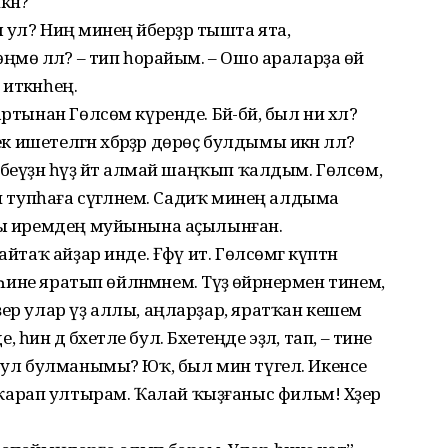
кән?
мә ул? Ниңә минең әйберҙәр тышта ята,
ңмө әллә? – тип һорайым. – Ошо араларҙа өй
 иткәнһең.
ртынан Гөлсөм күренде. Бәй-бәй, был ни хәл?
к ишетелгән хәбәрҙәр дөрөҫ булдымы икән әллә?
беүҙән һүҙ әйтә алмай шаңҡып ҡалдым. Гөлсөм,
өп тупһаға сүгәләнем. Садиҡ минең алдыма
ыһы иремдең муйынына аҫылынған.
йтаҡ айҙар инде. Ғәфү ит. Гөлсөмгә күптән
Һине яратып өйләнмәнем. Тәүҙә өйрәнермен тинем,
ҙер улар үҙ аллы, аңларҙар, яратҡан кешем
, һин дә бәхетле бул. Бәхетеңде эҙлә, тап, – тине
ә ул булманымы? Юҡ, был мин түгел. Икенсе
арап ултырам. Ҡалай ҡыҙғаныс фильм! Хәҙер