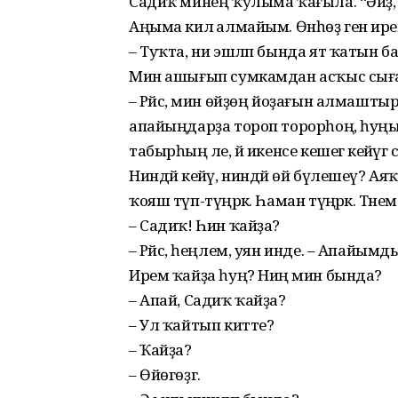
Садиҡ минең ҡулыма ҡағыла. “Әйҙә,
Аңыма килә алмайым. Өнһөҙ генә ире
– Туҡта, ни эшләп бында ят ҡатын баҫ
Мин ашығып сумкамдан асҡыс сығ
– Рәйсә, мин өйҙөң йоҙағын алмаштырҙ
апайыңдарҙа тороп торорһоң, һуңын
табырһың әле, йә икенсе кешегә кейәүг
Ниндәй кейәү, ниндәй өй бүлешеү? Аяҡ
ҡояш түп-түңәрәк. Һаман түңәрәк. Тәнем
– Садиҡ! Һин ҡайҙа?
– Рәйсә, һеңлем, уян инде. – Апай
Ирем ҡайҙа һуң? Ниңә мин бында?
– Апай, Садиҡ ҡайҙа?
– Ул ҡайтып китте?
– Ҡайҙа?
– Өйөгөҙгә.