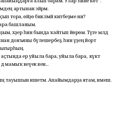
 апайыңдарға алып барам. Улар һине көтә”.
мдең артынан эйәрәм.
ып тора, өйҙө бикләмәй китәбеҙме ни?
ара башланым.
ым, хәҙер һин бында ҡайтып йөрөмә. Тәүге мәлдә
ан донъяны бүлешербеҙ, һин үҙеңә йорт
ә сығырһың.
 аҫтында ер уйыла бара, уйыла бара, ә күктә
 дә мамыҡ кеүек кенә...
ымдың тауышын ишетәм. Апайымдарҙа ятам, имеш.