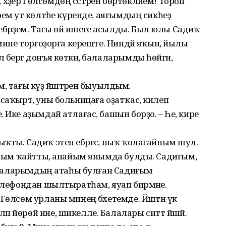
әҙер Гөлсөмдөң сәстәрен бөртөкләйем! Тороп
емә ут көлтәһе күренде, аяғымдың сикһеҙ
бәрҙем. Тағы өй ишеге асылды. Был юлы Садиҡ
 мине торғоҙорға кереште. Ниндәй яҡын, йылы
бергә донъя көткән, балаларымды һөйгән,
ым, тағы күҙ йәштәренә быуылдым.
 саҡырт, уны больницаға оҙатҡас, килеп
 Ике аҙымдай атлағас, башын борҙо. – Һе, кире
ҡты. Садиҡ этеп ебәргәс, ныҡ ҡолағайным шул.
дарым ҡайтты, апайым янымда булды. Садиғым,
 балаларымдың атаһы булған Садиғым
Телефондан шылтыратһам, яуап бирмәне.
Гөлсөм урланы минең бәхетемде. Йәштән үк
 йөрөй ине, шикелле. Балалары ситтә йәшәй.