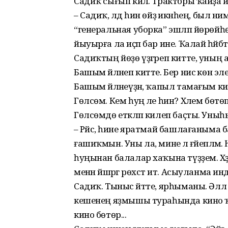
Садиҡ сығып килә. Тракторы ҡайҙа и
– Садиҡ, әлдә һин өйҙә икәнһең, был ни
“генеральная уборка” эшләп йөрөйһө
йыуырға ла иҫәп бар ине. Ҡалай һәйбәт
Садиҡтың йөҙө үҙгәреп китте, уның а
Башым әйләнеп китте. Бер нисә көн эле
Башым әйләнеүҙән, ҡапыл тамағым ки
Гөлсөм. Кем һуң әле һин? Хәлем бөт
Гөлсөмдө етәкләп килеп баҫты. Ун
– Рәйсә, һине яратмай башлағаныма ба
ғашиҡмын. Уны ла, мине лә ғәйепләмә. 
һуңынан балалар хаҡына түҙҙем. Хә
менән йәшәргә рөхсәт ит. Асыуланма инде
Садиҡ. Тыныс әйтте, ярһыманы. Әлл
кешенең яҙмышы тураһында кино ҡ
кино бөтөр...