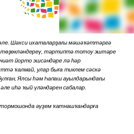
мәле. Шәхси ихаталарҙағы мәшәҡәттәргә
н төҙөкләндереү, тәртиптә тотоу эштәре
әниәт йорто эшсәндәре лә һәр
ттә ҡалмай, улар быға тиклем сәскә
улған, Ялсы һәм Һапаш ауылдарындағы
әле иһә ҡый үләндәрен сабалар.
 тормошонда әүҙем ҡатнашҡандарға