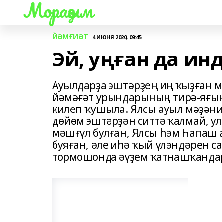
Мораҙым
ЙӘМҒИӘТ
4 ИЮНЯ 2020, 09:45
Эй, уңған да ин
Ауылдарҙа эштәрҙең иң ҡыҙған м
йәмәғәт урындарының тирә-яғын 
килеп ҡушыла. Ялсы ауыл мәҙәни
дөйөм эштәрҙән ситтә ҡалмай, ул
мәшғүл булған, Ялсы һәм Һапаш
буяған, әле иһә ҡый үләндәрен с
тормошонда әүҙем ҡатнашҡандарғ