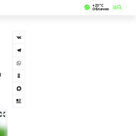
+23 °С
Облачно
н