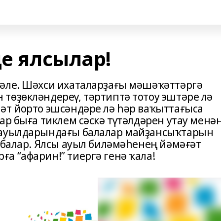
де ялсылар!
әле. Шәхси ихаталарҙағы мәшәҡәттәргә
төҙөкләндереү, тәртиптә тотоу эштәре лә
әт йорто эшсәндәре лә һәр ваҡыттағыса
ар быға тиклем сәскә түтәлдәрен утау менә
 ауылдарындағы балалар майҙансыҡтарын
абалар. Ялсы ауыл биләмәһенең йәмәғәт
а “афарин!” тиергә генә ҡала!