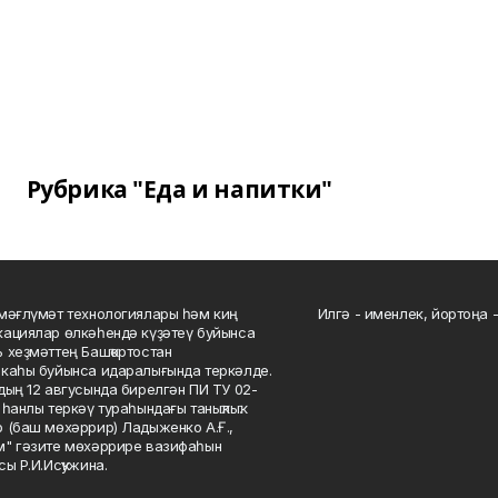
Рубрика "Еда и напитки"
мәғлүмәт технологиялары һәм киң
Илгә - именлек, йортоңа - 
ациялар өлкәһендә күҙәтеү буйынса
 хеҙмәттең Башҡортостан
каһы буйынса идаралығында теркәлде.
дың 12 авгусында бирелгән ПИ ТУ 02-
һанлы теркәү тураһындағы таныҡлыҡ.
 (баш мөхәррир) Ладыженко А.Ғ.,
" гәзите мөхәррире вазифаһын
сы Р.И.Исҡужина.