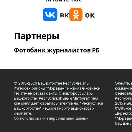
Партнеры
Фотобанк журналистов РБ
© 2015-2026 Башҡортостан Республикаһы
Элемтә, 
Күгәрсен районы "Мораҙым" ижтимағи-сәйәси
коммуник
гәзитенең рәсми сайты. Ойоштороусылары:
федераль
Башҡортостан Республикаһының Матбуғат һәм
Республи
киң мәғлүмәт саралары агентлығы, "Республика
2015 йыл
Башкортостан" нәшриәт йорто акционерҙар
01395-се 
йәмғиәте.
Директор
Об использовании персональных данных
"Мораҙым
башҡарыу