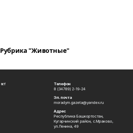
Рубрика "Животные"
ҡот!
Телефон
8 (34789) 2-19-24
Эл. почта
moradym.gazeta@yandex.ru
Адрес
Республика Башкортостан,
Кугарчинский район, с.Мраково,
ул.Ленина, 49