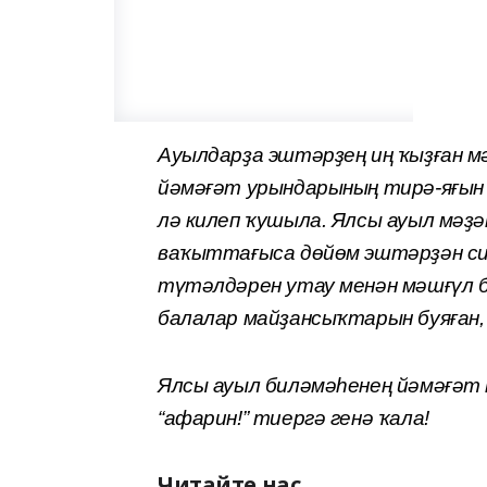
Ауылдарҙа эштәрҙең иң ҡыҙған 
йәмәғәт урындарының тирә-яғы
лә килеп ҡушыла. Ялсы ауыл мәҙ
ваҡыттағыса дөйөм эштәрҙән си
түтәлдәрен утау менән мәшғүл б
балалар майҙансыҡтарын буяған, 
Ялсы ауыл биләмәһенең йәмәғәт
“афарин!” тиергә генә ҡала!
Читайте нас