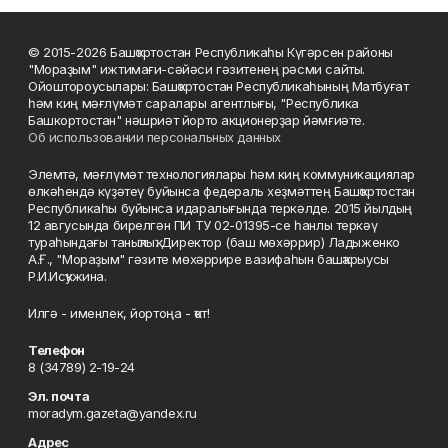
© 2015-2026 Башҡортостан Республикаһы Күгәрсен районы
"Мораҙым" ижтимағи-сәйәси гәзитенең рәсми сайты.
Ойоштороусылары: Башҡортостан Республикаһының Матбуғат
һәм киң мәғлүмәт саралары агентлығы, "Республика
Башкортостан" нәшриәт йорто акционерҙар йәмғиәте.
Об использовании персональных данных
Элемтә, мәғлүмәт технологиялары һәм киң коммуникациялар
өлкәһендә күҙәтеү буйынса федераль хеҙмәттең Башҡортостан
Республикаһы буйынса идаралығында теркәлде. 2015 йылдың
12 авгусында бирелгән ПИ ТУ 02-01395-се һанлы теркәү
тураһындағы таныҡлыҡ. Директор (баш мөхәррир) Ладыженко
А.Ғ., "Мораҙым" гәзите мөхәррире вазифаһын башҡарыусы
Р.И.Исҡужина.
Илгә - именлек, йортоңа - ҡот!
Телефон
8 (34789) 2-19-24
Эл. почта
moradym.gazeta@yandex.ru
Адрес