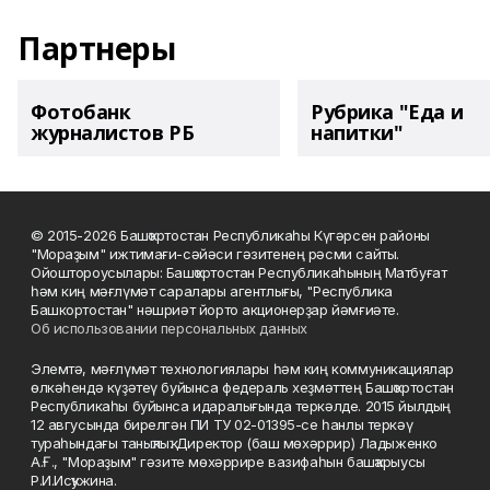
Партнеры
Фотобанк
Рубрика "Еда и
журналистов РБ
напитки"
© 2015-2026 Башҡортостан Республикаһы Күгәрсен районы
"Мораҙым" ижтимағи-сәйәси гәзитенең рәсми сайты.
Ойоштороусылары: Башҡортостан Республикаһының Матбуғат
һәм киң мәғлүмәт саралары агентлығы, "Республика
Башкортостан" нәшриәт йорто акционерҙар йәмғиәте.
Об использовании персональных данных
Элемтә, мәғлүмәт технологиялары һәм киң коммуникациялар
өлкәһендә күҙәтеү буйынса федераль хеҙмәттең Башҡортостан
Республикаһы буйынса идаралығында теркәлде. 2015 йылдың
12 авгусында бирелгән ПИ ТУ 02-01395-се һанлы теркәү
тураһындағы таныҡлыҡ. Директор (баш мөхәррир) Ладыженко
А.Ғ., "Мораҙым" гәзите мөхәррире вазифаһын башҡарыусы
Р.И.Исҡужина.