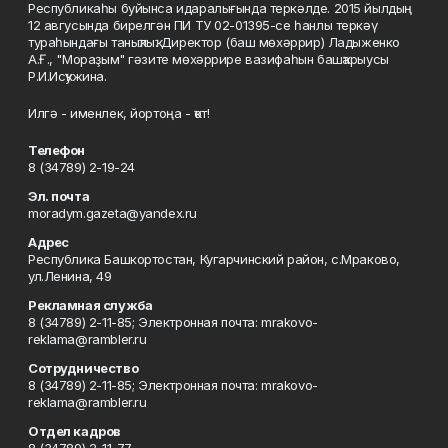
Республикаһы буйынса идаралығында теркәлде. 2015 йылдың
12 авгусында бирелгән ПИ ТУ 02-01395-се һанлы теркәү
тураһындағы таныҡлыҡ. Директор (баш мөхәррир) Ладыженко
А.Ғ., "Мораҙым" гәзите мөхәррире вазифаһын башҡарыусы
Р.И.Исҡужина.
Илгә - именлек, йортоңа - ҡот!
Телефон
8 (34789) 2-19-24
Эл. почта
moradym.gazeta@yandex.ru
Адрес
Республика Башкортостан, Кугарчинский район, с.Мраково,
ул.Ленина, 49
Рекламная служба
8 (34789) 2-11-85; Электронная почта: mrakovo-
reklama@rambler.ru
Сотрудничество
8 (34789) 2-11-85; Электронная почта: mrakovo-
reklama@rambler.ru
Отдел кадров