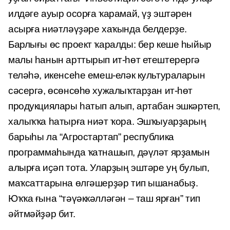
илдәге ауыр осорға ҡарамай, үҙ эштәрен
асырға ниәтләүҙәре хаҡында белдерҙе.
Барлығы өс проект ҡаралды: бер кеше һыйыр
малы һанын арттырып ит-һөт етештерергә
теләһә, икенсеһе емеш-еләк культураларын
сәсергә, өсөнсөһө хужалыҡтарҙан ит-һөт
продукциялары һатып алып, артабан эшкәртеп,
халыҡҡа һатырға ниәт ҡора. Эшҡыуарҙарың
барыһы ла “Агростартап” республика
программаһында ҡатнашып, дәүләт ярҙамын
алырға иҫәп тота. Уларҙың эштәре уң булып,
маҡсаттарына өлгәшерҙәр тип ышанабыҙ.
Юҡҡа ғына “тәүәккәлләгән – таш ярған” тип
әйтмәйҙәр бит.