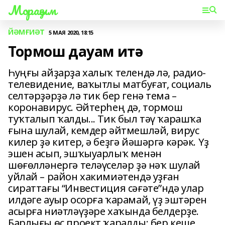
Мораҙым
ЙӘМҒИӘТ
5 МАЯ 2020, 18:15
Тормош дауам итә
Һуңғы айҙарҙа халыҡ телендә лә, радио-
телевидение, ваҡытлы матбуғат, социаль
селтәрҙәрҙә лә тик бер генә тема –
коронавирус. Әйтерһең дә, тормош
туҡталып ҡалды... Тик был тәү ҡарашҡа
ғына шулай, кемдер әйтмешләй, вирус
килер ҙә китер, ә беҙгә йәшәргә кәрәк. Үҙ
эшен асып, эшҡыуарлыҡ менән
шөғөлләнергә теләүселәр ҙә нәҡ шулай
уйлай – район хакимиәтендә уҙған
сираттағы “Инвестиция сәғәте”ндә улар
илдәге ауыр осорға ҡарамай, үҙ эштәрен
асырға ниәтләүҙәре хаҡында белдерҙе.
Барлығы өс проект ҡаралды: бер кеше