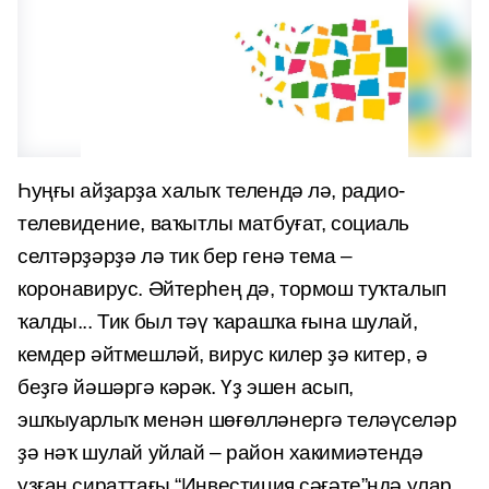
Һуңғы айҙарҙа халыҡ телендә лә, радио-
телевидение, ваҡытлы матбуғат, социаль
селтәрҙәрҙә лә тик бер генә тема –
коронавирус. Әйтерһең дә, тормош туҡталып
ҡалды... Тик был тәү ҡарашҡа ғына шулай,
кемдер әйтмешләй, вирус килер ҙә китер, ә
беҙгә йәшәргә кәрәк. Үҙ эшен асып,
эшҡыуарлыҡ менән шөғөлләнергә теләүселәр
ҙә нәҡ шулай уйлай – район хакимиәтендә
уҙған сираттағы “Инвестиция сәғәте”ндә улар