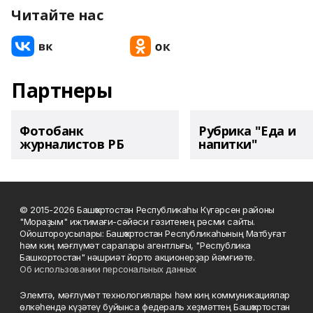
Читайте нас
Партнеры
Фотобанк
Рубрика "Еда и
журналистов РБ
напитки"
© 2015-2026 Башҡортостан Республикаһы Күгәрсен районы
"Мораҙым" ижтимағи-сәйәси гәзитенең рәсми сайты.
Ойоштороусылары: Башҡортостан Республикаһының Матбуғат
һәм киң мәғлүмәт саралары агентлығы, "Республика
Башкортостан" нәшриәт йорто акционерҙар йәмғиәте.
Об использовании персональных данных
Элемтә, мәғлүмәт технологиялары һәм киң коммуникациялар
өлкәһендә күҙәтеү буйынса федераль хеҙмәттең Башҡортостан