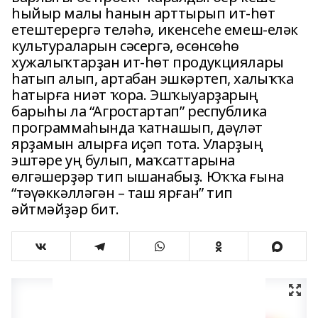
һыйыр малы һанын арттырып ит-һөт
етештерергә теләһә, икенсеһе емеш-еләк
культураларын сәсергә, өсөнсөһө
хужалыҡтарҙан ит-һөт продукциялары
һатып алып, артабан эшкәртеп, халыҡҡа
һатырға ниәт ҡора. Эшҡыуарҙарың
барыһы ла “Агростартап” республика
программаһында ҡатнашып, дәүләт
ярҙамын алырға иҫәп тота. Уларҙың
эштәре уң булып, маҡсаттарына
өлгәшерҙәр тип ышанабыҙ. Юҡҡа ғына
“тәүәккәлләгән – таш ярған” тип
әйтмәйҙәр бит.