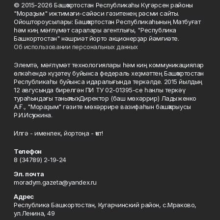
© 2015-2026 Башҡортостан Республикаһы Күгәрсен районы
"Мораҙым" ижтимағи-сәйәси гәзитенең рәсми сайты.
Ойоштороусылары: Башҡортостан Республикаһының Матбуғат
һәм киң мәғлүмәт саралары агентлығы, "Республика
Башкортостан" нәшриәт йорто акционерҙар йәмғиәте.
Об использовании персональных данных
Элемтә, мәғлүмәт технологиялары һәм киң коммуникациялар
өлкәһендә күҙәтеү буйынса федераль хеҙмәттең Башҡортостан
Республикаһы буйынса идаралығында теркәлде. 2015 йылдың
12 авгусында бирелгән ПИ ТУ 02-01395-се һанлы теркәү
тураһындағы таныҡлыҡ. Директор (баш мөхәррир) Ладыженко
А.Ғ., "Мораҙым" гәзите мөхәррире вазифаһын башҡарыусы
Р.И.Исҡужина.
Илгә - именлек, йортоңа - ҡот!
Телефон
8 (34789) 2-19-24
Эл. почта
moradym.gazeta@yandex.ru
Адрес
Республика Башкортостан, Кугарчинский район, с.Мраково,
ул.Ленина, 49