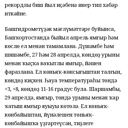
рекордлы биш йыл иҫәбенә инер тип хәбәр
иткәйне.
Башгидрометүҙәк мәғлүмәттәре буйынса,
Башҡортостанда быйыл апрель ямғыр һәм
көслө ел менән тамамлана. Дүшәмбе һәм
шишәмбе, 27 һәм 28 апрелдә, көндөҙ урыны
менән ҡыҫҡа ваҡытлы ямғыр, йәшен
фаразлана. Ел көньяҡ-көнсығыштан талғын,
көндөҙ киҫкен. Һауа температураһы төндә
+3, +8, көндөҙ 11-16 градус була. Шаршамбы,
29 апрелдә, ямғыр, төндә урыны менән ҡар
ҡатыш ямғыр яуыуы көтөлә. Ел көньяҡ-
көнбайыштан, йүнәлешен төньяҡ-
көнбайышҡа үҙгәртеүсән, тиҙлеге