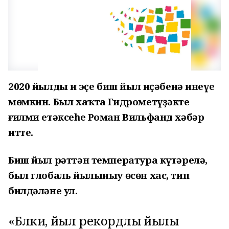
2020 йылдың иң эҫе биш йыл иҫәбенә инеүе
мөмкин. Был хаҡта Гидрометүҙәктең
ғилми етәксеһе Роман Вильфанд хәбәр
итте.
Биш йыл рәттән температура күтәрелә,
был глобаль йылыныу өсөн хас, тип
билдәләне ул.
«Бәлки, йыл рекордлы йылы