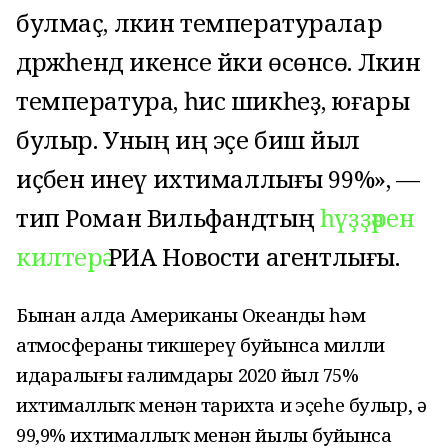
булмаҫ, ләкин температуралар
дәрәжәһендә икенсе йәки өсөнсө. Ләкин
температура, һис шикһеҙ, юғары
булыр. Уның иң эҫе биш йыл
иҫәбенә инеү ихтималлығы 99%», —
тип Роман Вильфандтың
һүҙҙәрен
килтерә
РИА Новости агентлығы.
Бынан алда Американың Океанды һәм
атмосфераны тикшереү буйынса милли
идаралығы ғалимдары 2020 йыл 75%
ихтималлыҡ менән тарихта иң эҫеһе булыр, ә
99,9% ихтималлыҡ менән йылы буйынса