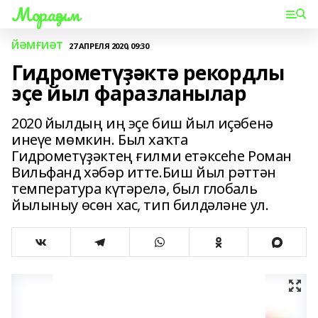
Мораҙым
ЙӘМҒИӘТ
27 АПРЕЛЯ 2020, 09:30
Гидрометүҙәктә рекордлы
эҫе йыл фаразланылар
2020 йылдың иң эҫе биш йыл иҫәбенә
инеүе мөмкин. Был хаҡта
Гидрометүҙәктең ғилми етәксеһе Роман
Вильфанд хәбәр итте.Биш йыл рәттән
температура күтәрелә, был глобаль
йылыныу өсөн хас, тип билдәләне ул.