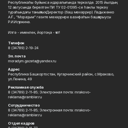
Республикаһы буйынса идаралығында теркәлде. 2015 йылдың
12 авгусында бирелгән ПИ ТУ 02-01395-се һанлы теркәү
тураһындағы таныҡлыҡ. Директор (баш мөхәррир) Ладыженко
А.Ғ., "Мораҙым" гәзите мөхәррире вазифаһын башҡарыусы
Р.И.Исҡужина.
Илгә - именлек, йортоңа - ҡот!
Телефон
8 (34789) 2-19-24
Эл. почта
moradym.gazeta@yandex.ru
Адрес
Республика Башкортостан, Кугарчинский район, с.Мраково,
ул.Ленина, 49
Рекламная служба
8 (34789) 2-11-85; Электронная почта: mrakovo-
reklama@rambler.ru
Сотрудничество
8 (34789) 2-11-85; Электронная почта: mrakovo-
reklama@rambler.ru
Отдел кадров