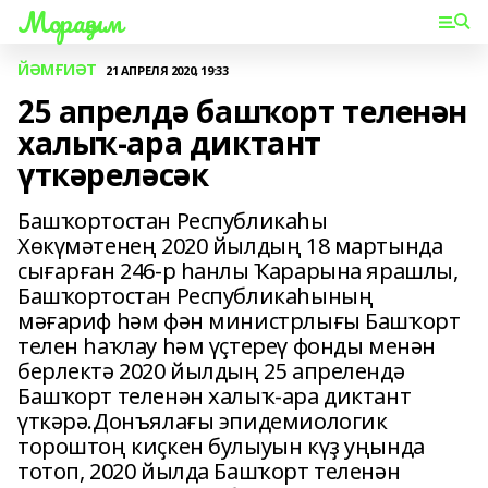
Мораҙым
ЙӘМҒИӘТ
21 АПРЕЛЯ 2020, 19:33
25 апрелдә башҡорт теленән
халыҡ-ара диктант
үткәреләсәк
Башҡортостан Республикаһы
Хөкүмәтенең 2020 йылдың 18 мартында
сығарған 246-р һанлы Ҡарарына ярашлы,
Башҡортостан Республикаһының
мәғариф һәм фән министрлығы Башҡорт
телен һаҡлау һәм үҫтереү фонды менән
берлектә 2020 йылдың 25 апрелендә
Башҡорт теленән халыҡ-ара диктант
үткәрә.Донъялағы эпидемиологик
тороштоң киҫкен булыуын күҙ уңында
тотоп, 2020 йылда Башҡорт теленән