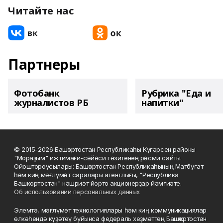
Читайте нас
Партнеры
Фотобанк
Рубрика "Еда и
журналистов РБ
напитки"
© 2015-2026 Башҡортостан Республикаһы Күгәрсен районы
"Мораҙым" ижтимағи-сәйәси гәзитенең рәсми сайты.
Ойоштороусылары: Башҡортостан Республикаһының Матбуғат
һәм киң мәғлүмәт саралары агентлығы, "Республика
Башкортостан" нәшриәт йорто акционерҙар йәмғиәте.
Об использовании персональных данных
Элемтә, мәғлүмәт технологиялары һәм киң коммуникациялар
өлкәһендә күҙәтеү буйынса федераль хеҙмәттең Башҡортостан