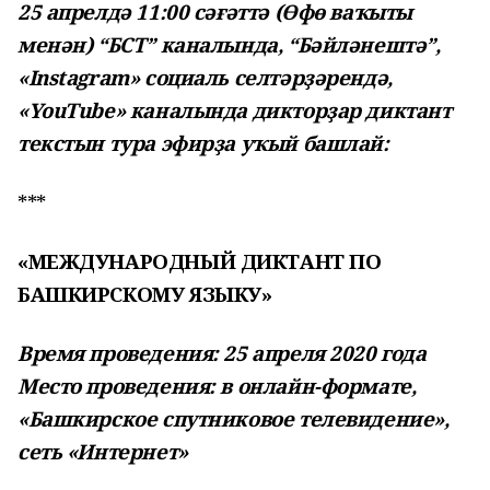
25 апрелдә 11:00 сәғәттә (Өфө ваҡыты
менән) “БСТ” каналында, “Бәйләнештә”,
«Instagram» социаль селтәрҙәрендә,
«YouTube» каналында дикторҙар диктант
текстын тура эфирҙа уҡый башлай:
***
«МЕЖДУНАРОДНЫЙ ДИКТАНТ ПО
БАШКИРСКОМУ ЯЗЫКУ»
Время проведения: 25 апреля 2020 года
Место проведения: в онлайн-формате,
«Башкирское спутниковое телевидение»,
сеть «Интернет»