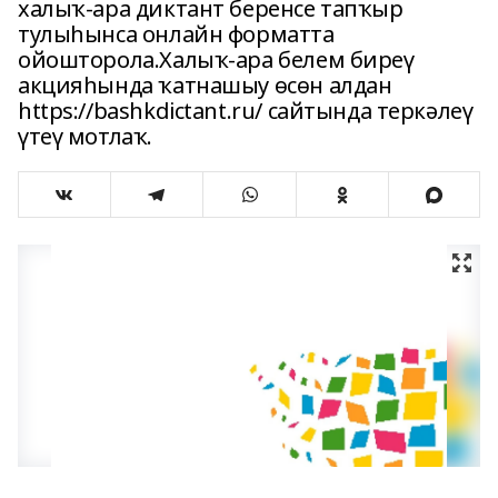
халыҡ-ара диктант беренсе тапҡыр
тулыһынса онлайн форматта
ойошторола.Халыҡ-ара белем биреү
акцияһында ҡатнашыу өсөн алдан
https://bashkdictant.ru/ сайтында теркәлеү
үтеү мотлаҡ.