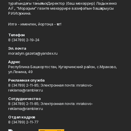
тураһындағы таныҡлыҡ. Директор (баш мөхәррир) Ладыженко
А.Ғ., "Мораҙым" гәзите мөхәррире вазифаһын башҡарыусы
Р.И.Исҡужина.
Илгә - именлек, йортоңа - ҡот!
Телефон
8 (34789) 2-19-24
Эл. почта
moradym.gazeta@yandex.ru
Адрес
Республика Башкортостан, Кугарчинский район, с.Мраково,
ул.Ленина, 49
Рекламная служба
8 (34789) 2-11-85; Электронная почта: mrakovo-
reklama@rambler.ru
Сотрудничество
8 (34789) 2-11-85; Электронная почта: mrakovo-
reklama@rambler.ru
Отдел кадров
8 (34789) 2-11-77