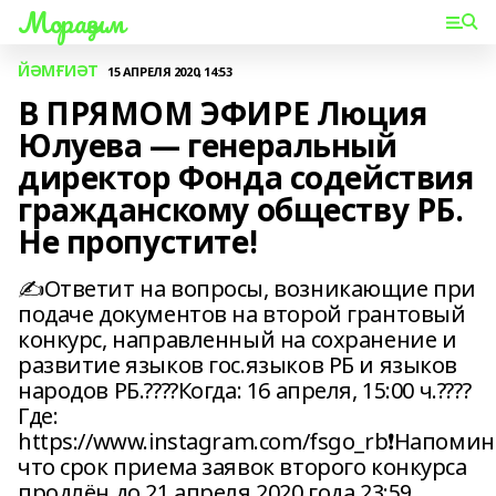
Мораҙым
ЙӘМҒИӘТ
15 АПРЕЛЯ 2020, 14:53
В ПРЯМОМ ЭФИРЕ Люция
Юлуева — генеральный
директор Фонда содействия
гражданскому обществу РБ.
Не пропустите!
✍Ответит на вопросы, возникающие при
подаче документов на второй грантовый
конкурс, направленный на сохранение и
развитие языков гос.языков РБ и языков
народов РБ.????Когда: 16 апреля, 15:00 ч.????
Где:
https://www.instagram.com/fsgo_rb❗Напомин
что срок приема заявок второго конкурса
продлён до 21 апреля 2020 года 23:59