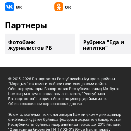
Партнеры
Фотобанк
Рубрика "Еда и
журналистов РБ
напитки"
© 2015-2026 Башҡортостан Республикаһы Күгәрсен районы
"Мораҙым" ижтимағи-сәйәси гәзитенең рәсми сайты.
Ойоштороусылары: Башҡортостан Республикаһының Матбуғат
һәм киң мәғлүмәт саралары агентлығы, "Республика
Башкортостан" нәшриәт йорто акционерҙар йәмғиәте.
Об использовании персональных данных
Элемтә, мәғлүмәт технологиялары һәм киң коммуникациялар
өлкәһендә күҙәтеү буйынса федераль хеҙмәттең Башҡортостан
Республикаһы буйынса идаралығында теркәлде. 2015 йылдың
12 авгусында бирелгән ПИ ТУ 02-01395-се һанлы теркәү