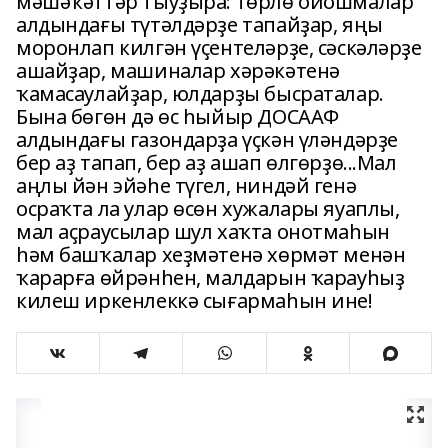
мәшәҡәттәр тыуҙыра: төрлө ойошмалар
алдындағы түтәлдәрҙе тапайҙар, яңы
моронлап килгән үҫентеләрҙе, сәскәләрҙе
ашайҙар, машиналар хәрәкәтенә
ҡамасаулайҙар, юлдарҙы бысраталар.
Бына бөгөн дә өс һыйыр ДОСААФ
алдындағы газондарҙа үҫкән үләндәрҙе
бер аҙ тапап, бер аҙ ашап өлгөрҙө...Мал
аңлы йән эйәһе түгел, ниндәй генә
осраҡта ла улар өсөн хужалары яуаплы,
мал аҫраусылар шул хаҡта онотмаһын
һәм башҡалар хеҙмәтенә хөрмәт менән
ҡарарға өйрәнһен, малдарын ҡарауһыҙ
килеш иркенлеккә сығармаһын ине!