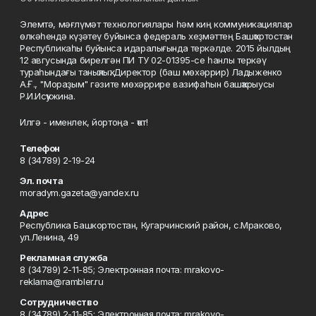
Элемтә, мәғлүмәт технологиялары һәм киң коммуникациялар
өлкәһендә күҙәтеү буйынса федераль хеҙмәттең Башҡортостан
Республикаһы буйынса идаралығында теркәлде. 2015 йылдың
12 авгусында бирелгән ПИ ТУ 02-01395-се һанлы теркәү
тураһындағы таныҡлыҡ. Директор (баш мөхәррир) Ладыженко
А.Ғ., "Мораҙым" гәзите мөхәррире вазифаһын башҡарыусы
Р.И.Исҡужина.
Илгә - именлек, йортоңа - ҡот!
Телефон
8 (34789) 2-19-24
Эл. почта
moradym.gazeta@yandex.ru
Адрес
Республика Башкортостан, Кугарчинский район, с.Мраково,
ул.Ленина, 49
Рекламная служба
8 (34789) 2-11-85; Электронная почта: mrakovo-
reklama@rambler.ru
Сотрудничество
8 (34789) 2-11-85; Электронная почта: mrakovo-