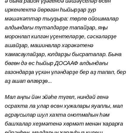
ә бына район үҙәгендә йәшәүселәр өсөн
иркенлектә йөрөгән һыйырҙар ҙур
мәшәҡәттәр тыуҙыра: төрлө ойошмалар
алдындағы түтәлдәрҙе тапайҙар, яңы
моронлап килгән үҫентеләрҙе, сәскәләрҙе
ашайҙар, машиналар хәрәкәтенә
ҡамасаулайҙар, юлдарҙы бысраталар. Бына
бөгөн дә өс һыйыр ДОСААФ алдындағы
газондарҙа үҫкән үләндәрҙе бер аҙ тапап, бер
аҙ ашап өлгөрҙө...
Мал аңлы йән эйәһе түгел, ниндәй генә
осраҡта ла улар өсөн хужалары яуаплы, мал
аҫраусылар шул хаҡта онотмаһын һәм
башҡалар хеҙмәтенә хөрмәт менән ҡарарға
өйрәнһен, малдарын ҡарауһыҙ килеш