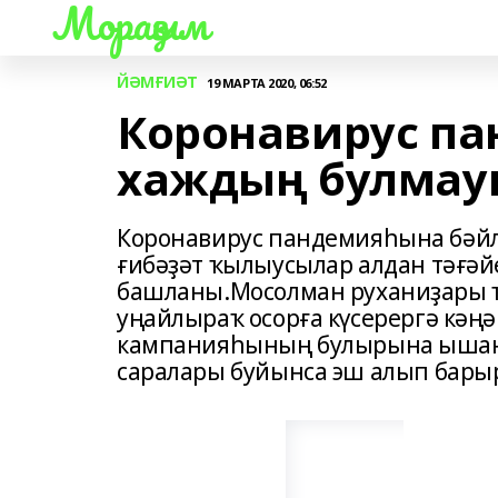
Мораҙым
ЙӘМҒИӘТ
19 МАРТА 2020, 06:52
Коронавирус п
хаждың булмау
Коронавирус пандемияһына бәйл
ғибәҙәт ҡылыусылар алдан тәғәй
башланы.Мосолман руханиҙары ҡ
уңайлыраҡ осорға күсерергә кәң
кампанияһының булырына ышана
саралары буйынса эш алып барырғ