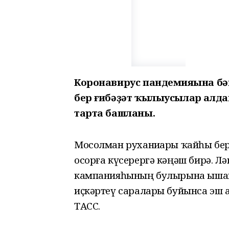
Коронавирус пандемияһына бә
бер ғибәҙәт ҡылыусылар алда
тарта башланы.
Мосолман руханиҙары ҡайһы бер
осорға күсерергә кәңәш бирә. Л
кампанияһының булырына ышана
иҫкәртеү саралары буйынса эш а
ТАСС.