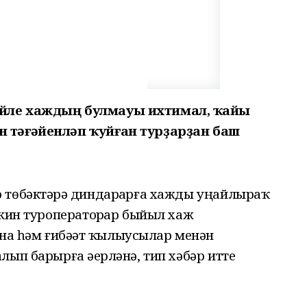
йле хаждың булмауы ихтимал, ҡайһы
н тәғәйенләп ҡуйған турҙарҙан баш
 төбәктәрҙә диндарҙарға хажды уңайлыраҡ
әкин туроператорҙар быйыл хаж
 һәм ғибәҙәт ҡылыусылар менән
лып барырға әҙерләнә, тип хәбәр итте