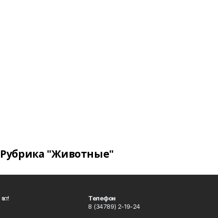
Рубрика "Животные"
ҡот!
Телефон
8 (34789) 2-19-24