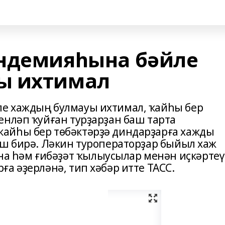
андемияһына бәйле
ы ихтимал
е хаждың булмауы ихтимал, ҡайһы бер
енләп ҡуйған турҙарҙан баш тарта
айһы бер төбәктәрҙә диндарҙарға хажды
әш бирә. Ләкин туроператорҙар быйыл хаж
 һәм ғибәҙәт ҡылыусылар менән иҫкәртеү
а әҙерләнә, тип хәбәр итте ТАСС.