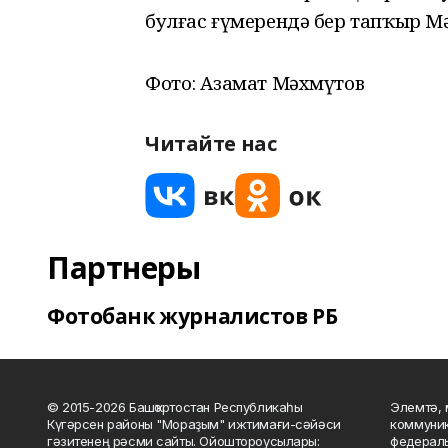
булғас ғүмерендә бер тапҡыр Мә
Фото: Азамат Мәхмүтов
Читайте нас
Партнеры
Фотобанк журналистов РБ
© 2015-2026 Башҡортостан Республикаһы
Элемтә, 
Күгәрсен районы "Мораҙым" ижтимағи-сәйәси
коммуник
гәзитенең рәсми сайты. Ойоштороусылары:
федераль