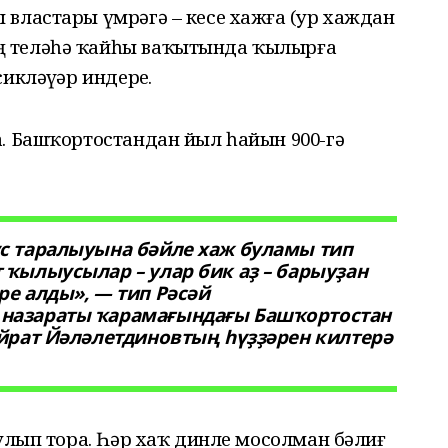
властары үмрәгә – кесе хажға (ҙур хаждан
ң теләһә ҡайһы ваҡытында ҡылырға
икләүҙәр индерҙе.
а. Башҡортостандан йыл һайын 900-гә
с таралыуына бәйле хаж буламы тип
 ҡылыусылар – улар бик аҙ – барыуҙан
ре алды», — тип Рәсәй
назараты ҡарамағындағы Башҡортостан
Айрат Йәләлетдиновтың һүҙҙәрен килтерә
булып тора. Һәр хаҡ динле мосолман бәлиғ