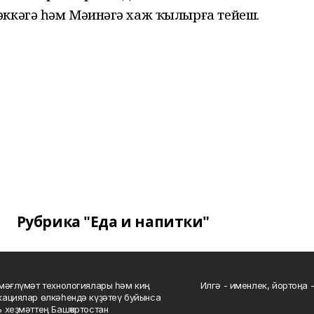
ккәгә һәм Мәҙинәгә хаж ҡылырға тейеш.
Рубрика "Еда и напитки"
мәғлүмәт технологиялары һәм киң
Илгә - именлек, йортоңа - 
ациялар өлкәһендә күҙәтеү буйынса
 хеҙмәттең Башҡортостан