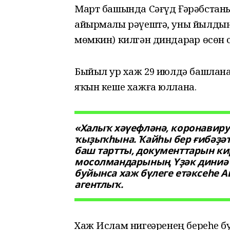
Март башында Сәғүд Ғәрәбстаны 
айырмалы рәүештә, уны йылды
мөмкин) килгән диндарҙар өсөн с
Быйыл ҙур хаж 29 июлдә башлан
яҡын кеше хажға юллана.
«Халыҡ хәүефләнә, коронавиру
ҡыҙыҡһына. Ҡайһы бер ғибәҙәт
баш тартты, документтарын ки
мосолмандарының Үҙәк диниә 
буйынса хаж бүлеге етәксеһе 
агентлыҡ.
Хаж Ислам нигеҙҙәренең береһе 