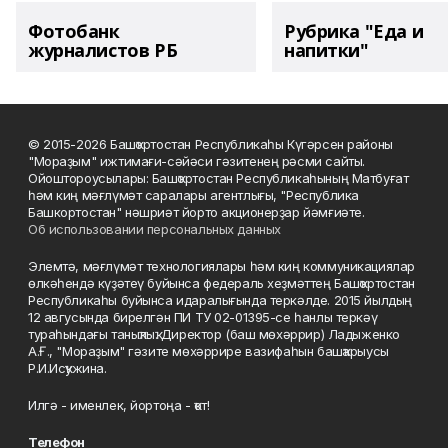
Фотобанк
Рубрика "Еда и
журналистов РБ
напитки"
© 2015-2026 Башҡортостан Республикаһы Күгәрсен районы
"Мораҙым" ижтимағи-сәйәси гәзитенең рәсми сайты.
Ойоштороусылары: Башҡортостан Республикаһының Матбуғат
һәм киң мәғлүмәт саралары агентлығы, "Республика
Башкортостан" нәшриәт йорто акционерҙар йәмғиәте.
Об использовании персональных данных
Элемтә, мәғлүмәт технологиялары һәм киң коммуникациялар
өлкәһендә күҙәтеү буйынса федераль хеҙмәттең Башҡортостан
Республикаһы буйынса идаралығында теркәлде. 2015 йылдың
12 авгусында бирелгән ПИ ТУ 02-01395-се һанлы теркәү
тураһындағы таныҡлыҡ. Директор (баш мөхәррир) Ладыженко
А.Ғ., "Мораҙым" гәзите мөхәррире вазифаһын башҡарыусы
Р.И.Исҡужина.
Илгә - именлек, йортоңа - ҡот!
Телефон