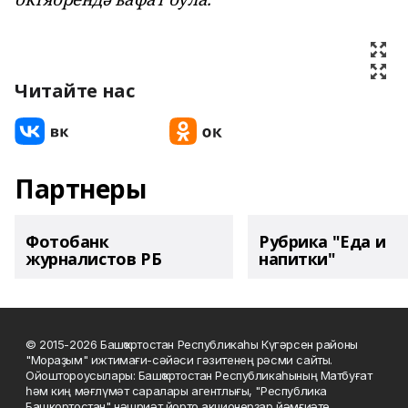
Читайте нас
Партнеры
Фотобанк
Рубрика "Еда и
журналистов РБ
напитки"
© 2015-2026 Башҡортостан Республикаһы Күгәрсен районы
"Мораҙым" ижтимағи-сәйәси гәзитенең рәсми сайты.
Ойоштороусылары: Башҡортостан Республикаһының Матбуғат
һәм киң мәғлүмәт саралары агентлығы, "Республика
Башкортостан" нәшриәт йорто акционерҙар йәмғиәте.