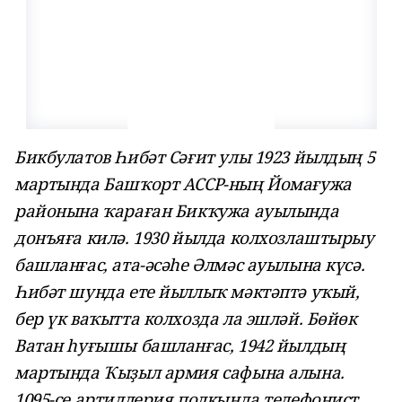
Бикбулатов Һибәт Сәғит улы 1923 йылдың 5
мартында Башҡорт АССР-ның Йомағужа
районына ҡараған Бикҡужа ауылында
донъяға килә.
1930 йылда колхозлаштырыу
башланғас, ата-әсәһе Әлмәс ауылына күсә.
Һибәт шунда ете йыллыҡ мәктәптә уҡый,
бер үк ваҡытта колхозда ла эшләй.
Бөйөк
Ватан һуғышы башланғас, 1942 йылдың
мартында Ҡыҙыл армия сафына алына.
1095-се артиллерия полкында телефонист