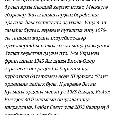
булып ярты йылдай хеҙмәт иткәс, Мәскәүгә
ебәрәләр. Ҡаты алыштарҙың береһендә
яралана һәм госпиталгә оҙатыла. Унда 4 ай
самаһы булғас, яңынан һуғышҡа инә, 1076-
сы танкыға ҡаршы истребителдәр
артиллерияһы полкы составында разведчик
булып хеҙмәтен дауам итә. 1-се Украина
фронтының 1945 йылдағы Висла-Одер
стратегик операцияһы барышында
күрһәткән батырлығы өсөн III дәрәжә “Дан”
орденына лайыҡ була. II дәрәжә Ватан
һуғышы ордены менән ул 1985 йылда, Бөйөк
Еңеүҙең 40 йыллығын билдәләгәндә
наградлана.
Һибәт Сәғит улы 2003 йылдың 8
октябрендә вафат була.