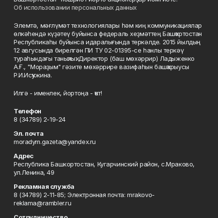
Об использовании персональных данных
Элемтә, мәғлүмәт технологиялары һәм киң коммуникациялар
өлкәһендә күҙәтеү буйынса федераль хеҙмәттең Башҡортостан
Республикаһы буйынса идаралығында теркәлде. 2015 йылдың
12 авгусында бирелгән ПИ ТУ 02-01395-се һанлы теркәү
тураһындағы таныҡлыҡ. Директор (баш мөхәррир) Ладыженко
А.Ғ., "Мораҙым" гәзите мөхәррире вазифаһын башҡарыусы
Р.И.Исҡужина.
Илгә - именлек, йортоңа - ҡот!
Телефон
8 (34789) 2-19-24
Эл. почта
moradym.gazeta@yandex.ru
Адрес
Республика Башкортостан, Кугарчинский район, с.Мраково,
ул.Ленина, 49
Рекламная служба
8 (34789) 2-11-85; Электронная почта: mrakovo-
reklama@rambler.ru
Сотрудничество