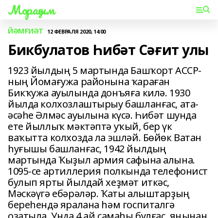
Мораҙым
ЙӘМҒИӘТ
12 ФЕВРАЛЯ 2020, 14:00
Бикбулатов Һибәт Сәғит улы
1923 йылдың 5 мартында Башҡорт АССР-
ның Йомағужа районына ҡараған
Бикҡужа ауылында донъяға килә. 1930
йылда колхозлаштырыу башланғас, ата-
әсәһе Әлмәс ауылына күсә. Һибәт шунда
ете йыллыҡ мәктәптә уҡый, бер үк
ваҡытта колхозда ла эшләй. Бөйөк Ватан
һуғышы башланғас, 1942 йылдың
мартында Ҡыҙыл армия сафына алына.
1095-се артиллерия полкында телефонист
булып ярты йылдай хеҙмәт иткәс,
Мәскәүгә ебәрәләр. Ҡаты алыштарҙың
береһендә яралана һәм госпиталгә
оҙатыла. Унда 4 ай самаһы булғас, яңынан