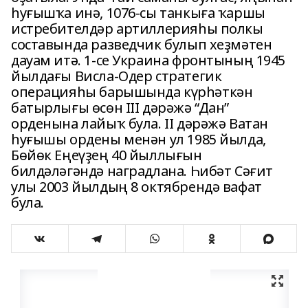
һуғышҡа инә, 1076-сы танкыға ҡаршы
истребителдәр артиллерияһы полкы
составында разведчик булып хеҙмәтен
дауам итә. 1-се Украина фронтының 1945
йылдағы Висла-Одер стратегик
операцияһы барышында күрһәткән
батырлығы өсөн III дәрәжә “Дан”
орденына лайыҡ була. II дәрәжә Ватан
һуғышы ордены менән ул 1985 йылда,
Бөйөк Еңеүҙең 40 йыллығын
билдәләгәндә наградлана. Һибәт Сәғит
улы 2003 йылдың 8 октябрендә вафат
була.