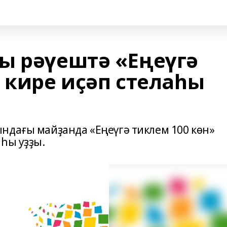
ы рәүештә «Еңеүгә
 кире иҫәп стелаһы
ндағы майҙанда «Еңеүгә тиклем 100 көн»
аһы уҙҙы.