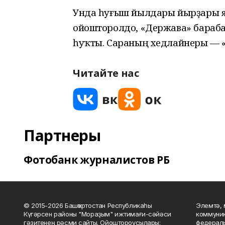
Унда һуғыш йылдары йырҙары 
ойошторолдо, «Держава» барабан
һуҡты. Сараның хедлайнеры — «А
Читайте нас
Партнеры
Фотобанк журналистов РБ
© 2015-2026 Башҡортостан Республикаһы
Элемтә, 
Күгәрсен районы "Мораҙым" ижтимағи-сәйәси
коммуник
гәзитенең рәсми сайты. Ойоштороусылары:
федераль