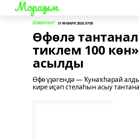
Мораҙым
ЙӘМҒИӘТ
31 ЯНВАРЯ 2020, 07:05
Өфөлә тантанал
тиклем 100 көн»
асылды
Өфө үҙәгендә — Ҡунаҡһарай алды
кире иҫәп стелаһын асыу тантан