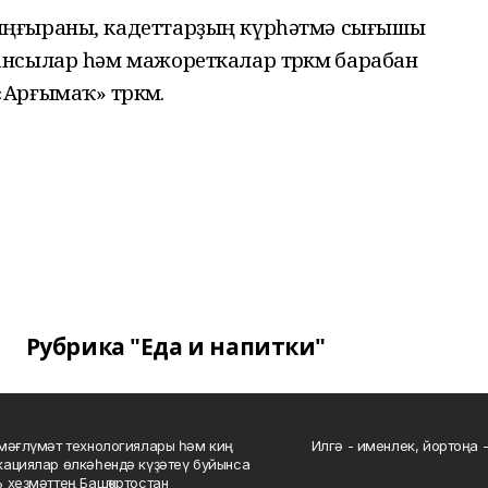
яңғыраны, кадеттарҙың күрһәтмә сығышы
сылар һәм мажореткалар төркөмө барабан
рғымаҡ» төркөмө.
Рубрика "Еда и напитки"
мәғлүмәт технологиялары һәм киң
Илгә - именлек, йортоңа - 
ациялар өлкәһендә күҙәтеү буйынса
 хеҙмәттең Башҡортостан