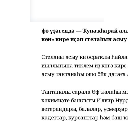
Өфө үҙәгендә — Ҡунаҡһарай ал
көн» кире иҫәп стелаһын асыу
Стеланы асыу көнө осраҡлы һайла
йыллығына тиклем йөҙ көнгә кире
асыу тантанаһы ошо бөйөк датаға
Тантаналы сарала Өфө ҡалаһы м
хакимиәте башлығы Илвир Нурдәү
ветерандары, балалар, үҫмерҙәр
кадеттар, курсанттар һәм баш 