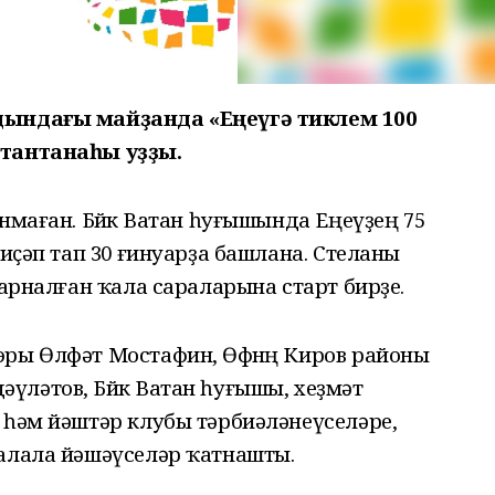
дындағы майҙанда «Еңеүгә тиклем 100
 тантанаһы уҙҙы.
нмаған. Бөйөк Ватан һуғышында Еңеүҙең 75
 иҫәп тап 30 ғинуарҙа башлана. Стеланы
 арналған ҡала сараларына старт бирҙе.
эры Өлфәт Мостафин, Өфөнөң Киров районы
ләтов, Бөйөк Ватан һуғышы, хеҙмәт
 һәм йәштәр клубы тәрбиәләнеүселәре,
ҡалала йәшәүселәр ҡатнашты.