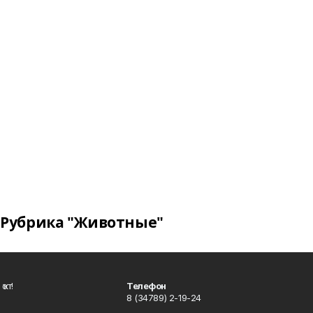
Рубрика "Животные"
ҡот!
Телефон
8 (34789) 2-19-24