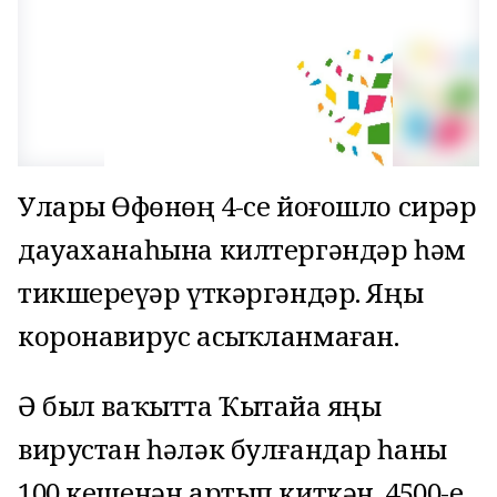
Уларҙы Өфөнөң 4-се йоғошло сирҙәр
дауаханаһына килтергәндәр һәм
тикшереүҙәр үткәргәндәр. Яңы
коронавирус асыҡланмаған.
Ә был ваҡытта Ҡытайҙа яңы
вирустан һәләк булғандар һаны
100 кешенән артып киткән. 4500-е