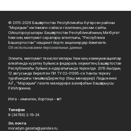
© 2015-2026 Башҡортостан Республикаһы Күгәрсен районы
"Мораҙым" ижтимағи-сәйәси гәзитенең рәсми сайты.
Ойоштороусылары: Башҡортостан Республикаһының Матбуғат
һәм киң мәғлүмәт саралары агентлығы, "Республика
Башкортостан" нәшриәт йорто акционерҙар йәмғиәте.
Об использовании персональных данных
Элемтә, мәғлүмәт технологиялары һәм киң коммуникациялар
өлкәһендә күҙәтеү буйынса федераль хеҙмәттең Башҡортостан
Республикаһы буйынса идаралығында теркәлде. 2015 йылдың
12 авгусында бирелгән ПИ ТУ 02-01395-се һанлы теркәү
тураһындағы таныҡлыҡ. Директор (баш мөхәррир) Ладыженко
А.Ғ., "Мораҙым" гәзите мөхәррире вазифаһын башҡарыусы
Р.И.Исҡужина.
Илгә - именлек, йортоңа - ҡот!
Телефон
8 (34789) 2-19-24
Эл. почта
moradym.gazeta@yandex.ru