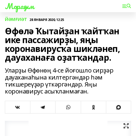
Мораҙым
ЙӘМҒИӘТ
28 ЯНВАРЯ 2020, 12:25
Өфөлә Ҡытайҙан ҡайтҡан
ике пассажирҙы, яңы
коронавирусҡа шикләнеп,
дауаханаға оҙатҡандар.
Уларҙы Өфөнөң 4-се йоғошло сирҙәр
дауаханаһына килтергәндәр һәм
тикшереүҙәр үткәргәндәр. Яңы
коронавирус асыҡланмаған.