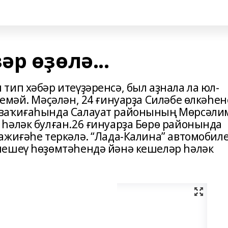
р өҙөлә...
ип хәбәр итеүҙәренсә, был аҙнала ла юл-
емәй. Мәҫәлән, 24 ғинуарҙа Силәбе өлкәһе
 ваҡиғаһында Салауат районының Мөрсәли
һәләк булған.26 ғинуарҙа Бөрө районында
ажиғәһе теркәлә. “Лада-Калина” автомобил
лешеү һөҙөмтәһендә йәнә кешеләр һәләк