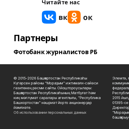
Читайте нас
Партнеры
Фотобанк журналистов РБ
© 2015-2026 Башҡортостан Республикаһы
Элемтә, 
Күгәрсен районы "Мораҙым" ижтимағи-сәйәси
коммуник
гәзитенең рәсми сайты. Ойоштороусылары:
федераль
Башҡортостан Республикаһының Матбуғат һәм
Республи
киң мәғлүмәт саралары агентлығы, "Республика
2015 йыл
Башкортостан" нәшриәт йорто акционерҙар
01395-се 
йәмғиәте.
Директор
Об использовании персональных данных
"Мораҙым
башҡарыу