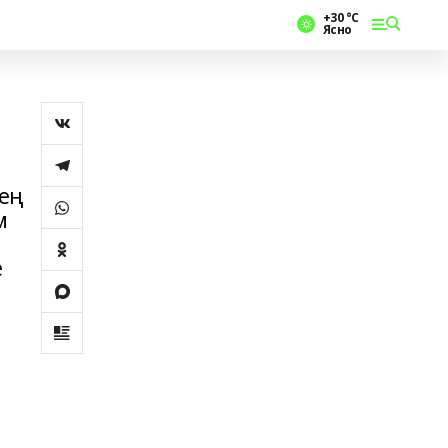
+30 °С
Ясно
нең
м
е