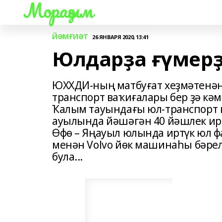
Мораҙым
ЙӘМҒИӘТ
26 ЯНВАРЯ 2020, 13:41
Юлдарҙа ғүмерҙә
ЮХХДИ-ның матбуғат хеҙмәтенән т
транспорт ваҡиғалары бер ҙә кәм
Ҡалым тауындағы юл-транспорт
ауылында йәшәгән 40 йәшлек ир 
Өфө – Яңауыл юлында иртүк юл ф
менән Volvo йөк машинаһы бәре
була...