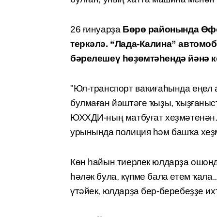
26 ғинуарҙа
Бөрө районында Өфө
теркәл
ә
. “Лада-Калина” автомо
бәрелешеү һөҙөмтәһендә йәнә к
"Юл-транспорт ваҡиғаһында еңел 
булмаған йәштәге ҡыҙы, ҡыҙғанысҡ
ЮХХДИ-ның матбуғат хеҙмәтенән.
урынында полиция һәм башҡа хеҙ
Көн һайын тиерлек юлдарҙа ошонд
һәләк була, күпме бала етем ҡала.
үтәйек, юлдарҙа бер-беребеҙҙе их