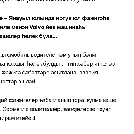
 – Яңауыл юлында иртүк юл фажиғәһе
биле менән Volvo йөк машинаһы
ешеләр һәләк бул
а
...
автомобиль водителе һәм уның бәлиғ
а ҡаршы, һәләк булды", - тип хәбәр иттеләр
 Фажиғә сәбәптәре асыҡлана, авария
мәттәр эшләй.
ай фажиғәләр ҡабатланып тора, күпме кеше
.. Хөрмәтле водителдәр, ҡағиҙәләрҙе теүәл
тирам итәйек!