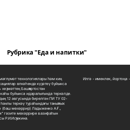
Рубрика "Еда и напитки"
мәғлүмәт технологиялары һәм киң
Илгә - именлек, йортоңа - 
ациялар өлкәһендә күҙәтеү буйынса
 хеҙмәттең Башҡортостан
каһы буйынса идаралығында теркәлде.
дың 12 авгусында бирелгән ПИ ТУ 02-
һанлы теркәү тураһындағы таныҡлыҡ.
 (баш мөхәррир) Ладыженко А.Ғ.,
" гәзите мөхәррире вазифаһын
сы Р.И.Исҡужина.