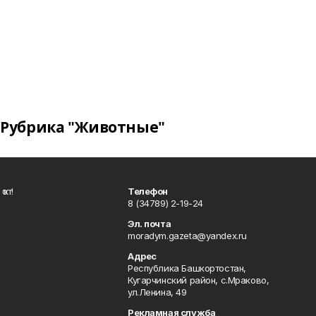
Рубрика "Животные"
ҡот!
Телефон
8 (34789) 2-19-24
Эл. почта
moradym.gazeta@yandex.ru
Адрес
Республика Башкортостан,
Кугарчинский район, с.Мраково,
ул.Ленина, 49
Рекламная служба