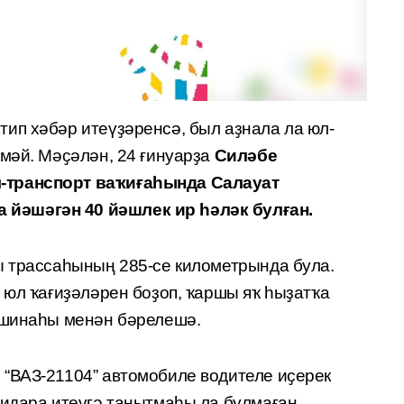
ип хәбәр итеүҙәренсә, был аҙнала ла юл-
мәй. Мәҫәлән, 24 ғинуарҙа
Силәбе
-транспорт ваҡиғаһында Салауат
йәшәгән 40 йәшлек ир һәләк булған.
ы трассаһының 285-се километрында була.
 юл ҡағиҙәләрен боҙоп, ҡаршы яҡ һыҙатҡа
ашинаһы менән бәрелешә.
“ВАЗ-21104” автомобиле водителе иҫерек
 идара итеүгә танытмаһы ла булмаған.