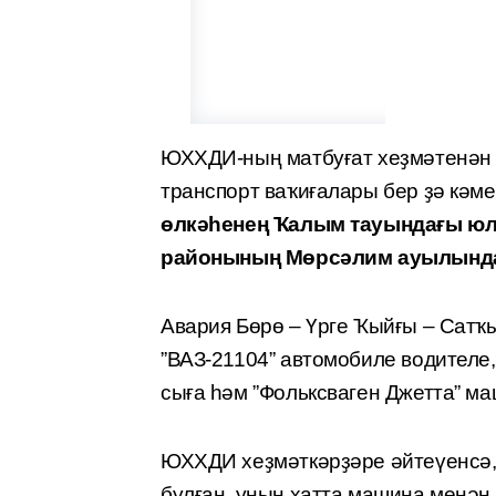
ЮХХДИ-ның матбуғат хеҙмәтенән т
транспорт ваҡиғалары бер ҙә кәме
өлкәһенең Ҡалым тауындағы юл
районының Мөрсәлим ауылында 
Авария Бөрө – Үрге Ҡыйғы – Сатҡ
”ВАЗ-21104” автомобиле водителе,
сыға һәм ”Фольксваген Джетта” м
ЮХХДИ хеҙмәткәрҙәре әйтеүенсә, 
булған, уның хатта машина менән