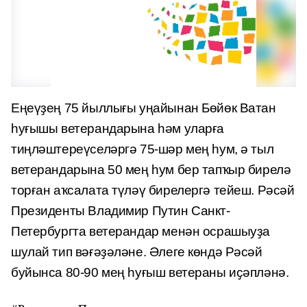
Еңеүҙең 75 йыллығы уңайынан Бөйөк Ватан
һуғышы ветерандарына һәм уларға
тиңләштереүселәргә 75-шәр мең һум, ә тыл
ветерандарына 50 мең һум бер тапҡыр бирелә
торған аҡсалата түләү бирелергә тейеш. Рәсәй
Президенты Владимир Путин Санкт-
Петербургта ветерандар менән осрашыуҙа
шулай тип вәғәҙәләне. Әлеге көндә Рәсәй
буйынса 80-90 мең һуғыш ветераны иҫәпләнә.