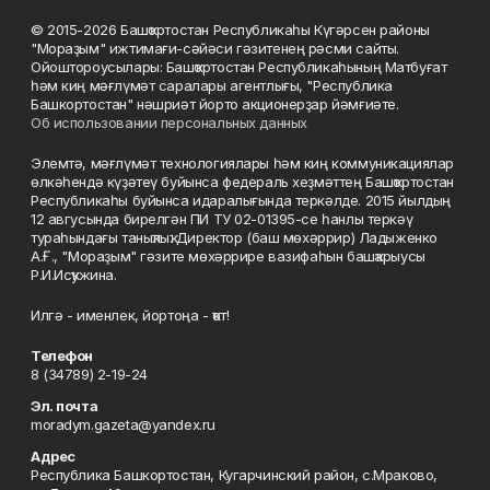
© 2015-2026 Башҡортостан Республикаһы Күгәрсен районы
"Мораҙым" ижтимағи-сәйәси гәзитенең рәсми сайты.
Ойоштороусылары: Башҡортостан Республикаһының Матбуғат
һәм киң мәғлүмәт саралары агентлығы, "Республика
Башкортостан" нәшриәт йорто акционерҙар йәмғиәте.
Об использовании персональных данных
Элемтә, мәғлүмәт технологиялары һәм киң коммуникациялар
өлкәһендә күҙәтеү буйынса федераль хеҙмәттең Башҡортостан
Республикаһы буйынса идаралығында теркәлде. 2015 йылдың
12 авгусында бирелгән ПИ ТУ 02-01395-се һанлы теркәү
тураһындағы таныҡлыҡ. Директор (баш мөхәррир) Ладыженко
А.Ғ., "Мораҙым" гәзите мөхәррире вазифаһын башҡарыусы
Р.И.Исҡужина.
Илгә - именлек, йортоңа - ҡот!
Телефон
8 (34789) 2-19-24
Эл. почта
moradym.gazeta@yandex.ru
Адрес
Республика Башкортостан, Кугарчинский район, с.Мраково,