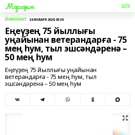
Мораҙым
ЙӘМҒИӘТ
24 ЯНВАРЯ 2020, 05:30
Еңеүҙең 75 йыллығы
уңайынан ветерандарға - 75
мең һум, тыл эшсәндәренә –
50 мең һум
Еңеүҙең 75 йыллығы уңайынан
ветерандарға - 75 мең һум, тыл
эшсәндәренә – 50 мең һум