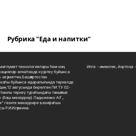
Рубрика "Еда и напитки"
мәғлүмәт технологиялары һәм киң
Илгә - именлек, йортоңа - 
ациялар өлкәһендә күҙәтеү буйынса
 хеҙмәттең Башҡортостан
каһы буйынса идаралығында теркәлде.
дың 12 авгусында бирелгән ПИ ТУ 02-
һанлы теркәү тураһындағы таныҡлыҡ.
 (баш мөхәррир) Ладыженко А.Ғ.,
" гәзите мөхәррире вазифаһын
сы Р.И.Исҡужина.