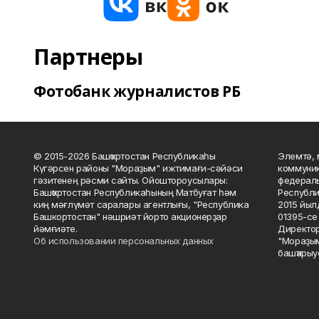
Партнеры
Фотобанк журналистов РБ
© 2015-2026 Башҡортостан Республикаһы
Элемтә, 
Күгәрсен районы "Мораҙым" ижтимағи-сәйәси
коммуник
гәзитенең рәсми сайты. Ойоштороусылары:
федераль
Башҡортостан Республикаһының Матбуғат һәм
Республи
киң мәғлүмәт саралары агентлығы, "Республика
2015 йыл
Башкортостан" нәшриәт йорто акционерҙар
01395-се 
йәмғиәте.
Директор
Об использовании персональных данных
"Мораҙым
башҡарыу