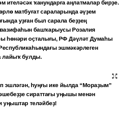
һәм ителәсәк ҡанундарға аңлатмалар бирҙе.
өрлө матбуғат сараларында әүҙем
ында уҙған был сарала беҙҙең
р вазифаһын башҡарыусы Розалия
ры һөнәри оҫталығы, РФ Дәүләт Думаһы
 Республикаһындағы эшмәкәрлеген
а лайыҡ булды.
өп эшләгән, һуңғы ике йылда “Мораҙым”
ттәшебеҙҙе сираттағы уңышы менән
и уңыштар теләйбеҙ!