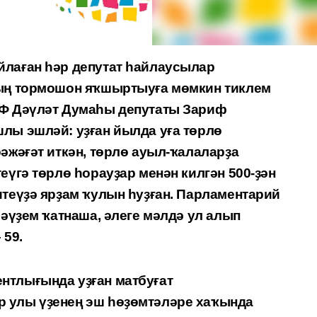
йлаған һәр депутат һайлаусылар
ҙың тормошон яҡшыртыуға мөмкин тиклем
РФ Дәүләт Думаһы депутаты Зариф
лы эшләй: уҙған йылда уға төрлө
әжәғәт иткән, төрлө ауыл-ҡалаларҙа
еүгә төрлө һорауҙар менән килгән 500-ҙән
итеүҙә ярҙам ҡулын һуҙған. Парламентарий
 әүҙем ҡатнаша, әлеге мәлдә ул алып
 59.
нтлығында уҙған матбуғат
 улы үҙенең эш һөҙөмтәләре хаҡында