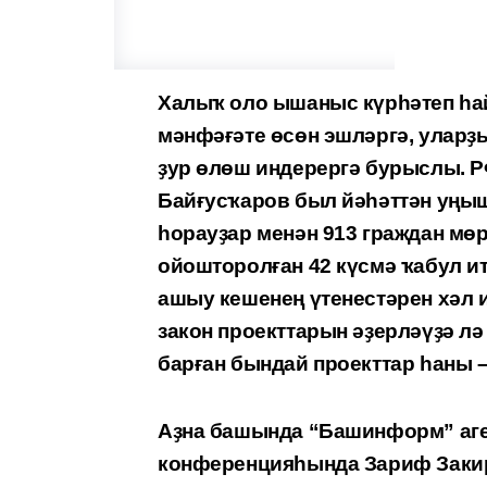
Халыҡ оло ышаныс күрһәтеп һа
мәнфәғәте өсөн эшләргә, улар
ҙур өлөш индерергә бурыслы. 
Байғусҡаров был йәһәттән уңыш
һорауҙар менән 913 граждан мөр
ойошторолған 42 күсмә ҡабул ит
ашыу кешенең үтенестәрен хәл 
закон проекттарын әҙерләүҙә лә
барған бындай проекттар һаны –
Аҙна башында “Башинформ” аге
конференцияһында Зариф Закир