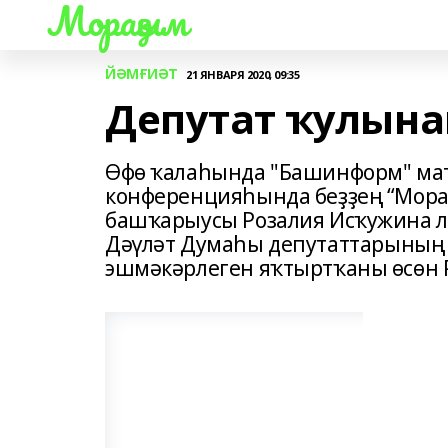
Мораҙым
ЙӘМҒИӘТ
21 ЯНВАРЯ 2020, 09:35
Депутат ҡулынан
Өфө ҡалаһында "Башинформ" мат
конференцияһында беҙҙең “Мора
башҡарыусы Розалия Исҡужина л
Дәүләт Думаһы депутаттарының
эшмәкәрлеген яҡтыртҡаны өсөн 