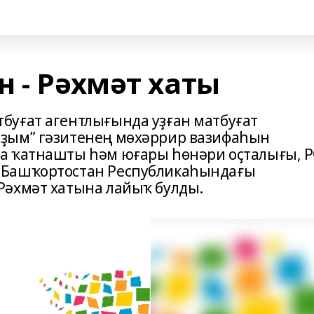
 - Рәхмәт хаты
буғат агентлығында уҙған матбуғат
ҙым” гәзитенең мөхәррир вазифаһын
а ҡатнашты һәм юғары һөнәри оҫталығы, 
 Башҡортостан Республикаһындағы
Рәхмәт хатына лайыҡ булды.