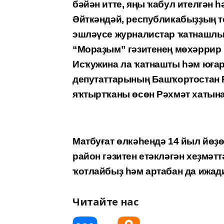
бәйән итте, яңы ҡабул ителгән 
Әйткәндәй, республикабыҙҙың т
эшләүсе журналистар ҡатнашлығ
“Мораҙым” гәзитенең мөхәрри
Исҡужина ла ҡатнашты һәм юға
депутаттарының Башҡортостан
яҡтыртҡаны өсөн Рәхмәт хатын
Матбуғат өлкәһендә 14 йыл йөҙ
район гәзитен етәкләгән хеҙмә
ҡотлайбыҙ һәм артабан да ижад
Читайте нас