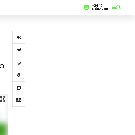
+24 °С
Облачно
РФ