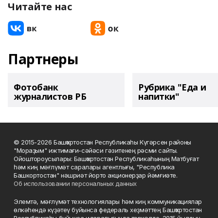
Читайте нас
Партнеры
Фотобанк
Рубрика "Еда и
журналистов РБ
напитки"
© 2015-2026 Башҡортостан Республикаһы Күгәрсен районы
"Мораҙым" ижтимағи-сәйәси гәзитенең рәсми сайты.
Ойоштороусылары: Башҡортостан Республикаһының Матбуғат
һәм киң мәғлүмәт саралары агентлығы, "Республика
Башкортостан" нәшриәт йорто акционерҙар йәмғиәте.
Об использовании персональных данных
Элемтә, мәғлүмәт технологиялары һәм киң коммуникациялар
өлкәһендә күҙәтеү буйынса федераль хеҙмәттең Башҡортостан