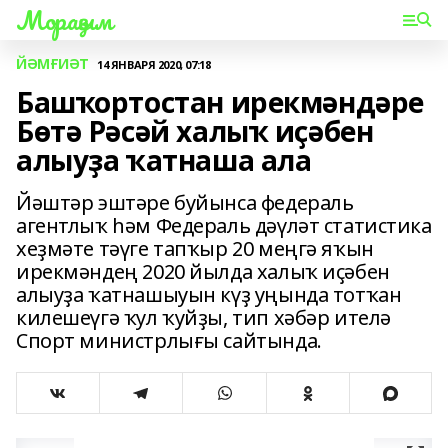
Мораҙым
ЙӘМҒИӘТ
14 ЯНВАРЯ 2020, 07:18
Башҡортостан ирекмәндәре
Бөтә Рәсәй халыҡ иҫәбен
алыуҙа ҡатнаша ала
Йәштәр эштәре буйынса федераль
агентлыҡ һәм Федераль дәүләт статистика
хеҙмәте тәүге тапҡыр 20 меңгә яҡын
ирекмәндең 2020 йылда халыҡ иҫәбен
алыуҙа ҡатнашыуын күҙ уңында тотҡан
килешеүгә ҡул ҡуйҙы, тип хәбәр ителә
Спорт министрлығы сайтында.