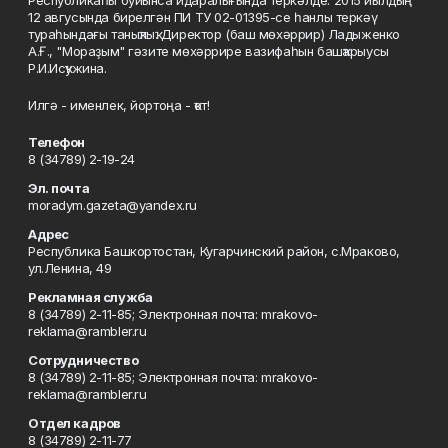
Республикаһы буйынса идаралығында теркәлде. 2015 йылдың
12 авгусында бирелгән ПИ ТУ 02-01395-се һанлы теркәү
тураһындағы таныҡлыҡ. Директор (баш мөхәррир) Ладыженко
А.Ғ., "Мораҙым" гәзите мөхәррире вазифаһын башҡарыусы
Р.И.Исҡужина.
Илгә - именлек, йортоңа - ҡот!
Телефон
8 (34789) 2-19-24
Эл. почта
moradym.gazeta@yandex.ru
Адрес
Республика Башкортостан, Кугарчинский район, с.Мраково,
ул.Ленина, 49
Рекламная служба
8 (34789) 2-11-85; Электронная почта: mrakovo-
reklama@rambler.ru
Сотрудничество
8 (34789) 2-11-85; Электронная почта: mrakovo-
reklama@rambler.ru
Отдел кадров
8 (34789) 2-11-77