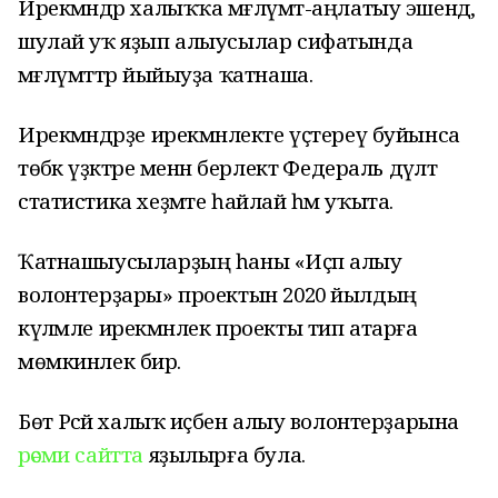
Ирекмәндәр халыҡҡа мәғлүмәт-аңлатыу эшендә,
шулай уҡ яҙып алыусылар сифатында
мәғлүмәттәр йыйыуҙа ҡатнаша.
Ирекмәндәрҙе ирекмәнлекте үҫтереү буйынса
төбәк үҙәктәре менән берлектә Федераль дәүләт
статистика хеҙмәте һайлай һәм уҡыта.
Ҡатнашыусыларҙың һаны «Иҫәп алыу
волонтерҙары» проектын 2020 йылдың
күләмле ирекмәнлек проекты тип атарға
мөмкинлек бирә.
Бөтә Рәсәй халыҡ иҫәбен алыу волонтерҙарына
рәсми сайтта
яҙылырға була.