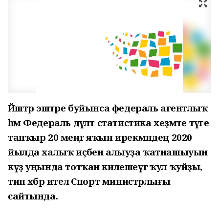
Йәштәр эштәре буйынса федераль агентлыҡ
һәм Федераль дәүләт статистика хеҙмәте тәүге
тапҡыр 20 меңгә яҡын ирекмәндең 2020
йылда халыҡ иҫәбен алыуҙа ҡатнашыуын
күҙ уңында тотҡан килешеүгә ҡул ҡуйҙы,
тип хәбәр ителә Спорт министрлығы
сайтында.