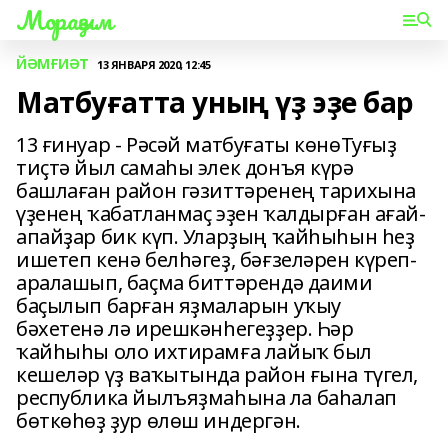
Мораҙым
ЙӘМҒИӘТ
13 ЯНВАРЯ 2020, 12:45
Матбуғатта уның үҙ эҙе бар
13 ғинуар - Рәсәй матбуғаты көнөТуғыҙ
тиҫтә йыл самаһы элек донъя күрә
башлаған район гәзиттәренең тарихына
үҙенең ҡабатланмаҫ эҙен ҡалдырған ағай-
апайҙар бик күп. Уларҙың ҡайһыһын һеҙ
ишетеп кенә белһәгеҙ, бәғзеләрен күреп-
аралашып, баҫма биттәрендә даими
баҫылып барған яҙмаларын уҡыу
бәхетенә лә ирешкәнһегеҙҙер. Һәр
ҡайһыһы оло ихтирамға лайыҡ был
кешеләр үҙ ваҡытында район ғына түгел,
республика йылъяҙмаһына ла баһалап
бөткөһөҙ ҙур өлөш индергән.