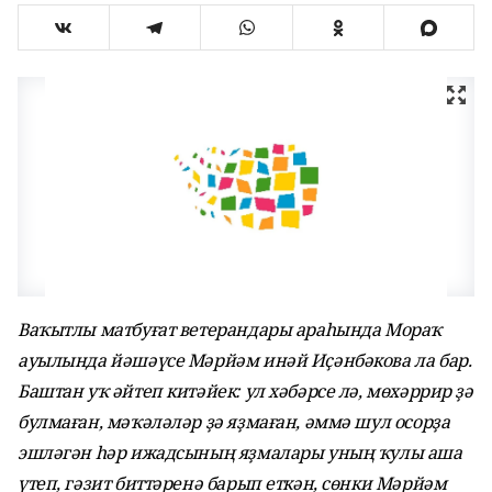
Ваҡытлы матбуғат ветерандары араһында Мораҡ
ауылында йәшәүсе Мәрйәм инәй Иҫәнбәкова ла бар.
Баштан уҡ әйтеп китәйек: ул хәбәрсе лә, мөхәррир ҙә
булмаған, мәҡәләләр ҙә яҙмаған, әммә шул осорҙа
эшләгән һәр ижадсының яҙмалары уның ҡулы аша
үтеп, гәзит биттәренә барып еткән, сөнки Мәрйәм