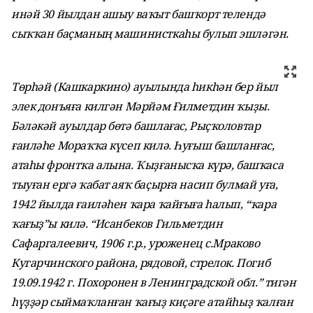
инәй 30 йылдан ашыу ваҡыт башҡорт телендә
сыҡҡан баҫманың машинисткаһы булып эшләгән.
Төрһәй (Кашкаркино) ауылында һикһән бер йыл
элек донъяға килгән Мәрйәм Ғилметдин ҡыҙы.
Бәләкәй ауылдар бөтә башлағас, Рыҫҡоловтар
ғаиләһе Мораҡҡа күсеп килә. Һуғыш башланғас,
атаһы фронтҡа алына. Ҡыҙғанысҡа күрә, башҡаса
тыуған ергә ҡабат аяҡ баҫырға насип булмай уға,
1942 йылда ғаиләһен ҡара ҡайғыға һалып, “ҡара
ҡағыҙ”ы килә. “Исанбеков Гильметдин
Сафаргалеевич, 1906 г.р., уроженец с.Мраково
Кугарчинского района, рядовой, стрелок. Погиб
19.09.1942 г. Похоронен в Ленинградской обл.” тигән
һүҙҙәр сыймаҡланған ҡағыҙ киҫәге атайһыҙ ҡалған