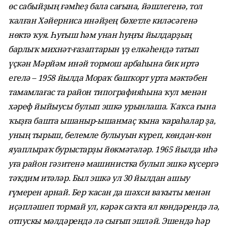
өс сабыйҙың ғәмһеҙ бала сағына, йәшлегенә, тол
ҡалған Хәйерниса инәйҙең бәхетле киләсәгенә
нөктә ҡуя. Һуғыш һәм унан һуңғы йылдарҙың
барлыҡ михнәт-ғазаптарын үҙ елкәһендә татып
үҫкән Мәрйәм инәй тормош арбаһына бик иртә
егелә – 1958 йылда Мораҡ башҡорт урта мәктәбен
тамамлағас та район типографияһына ҡул менән
хәреф йыйыусы булып эшкә урынлаша. Ҡаҡса ғына
ҡыҙға башта ышаныр-ышанмаҫ ҡына ҡараһалар ҙа,
уның тырыш, белемле булыуын күреп, көндән-көн
яуаплыраҡ бурыстарҙы йөкмәтәләр. 1965 йылда иһә
уға район гәзитенә машинистка булып эшкә күсергә
тәҡдим итәләр. Был эшкә ул 30 йылдан ашыу
ғүмерен арнай. Бер ҡасан да шәхси ваҡыты менән
иҫәпләшеп тормай ул, кәрәк саҡта ял көндәрендә лә,
отпускы мәлдәрендә лә сығып эшләй. Эшендә һәр