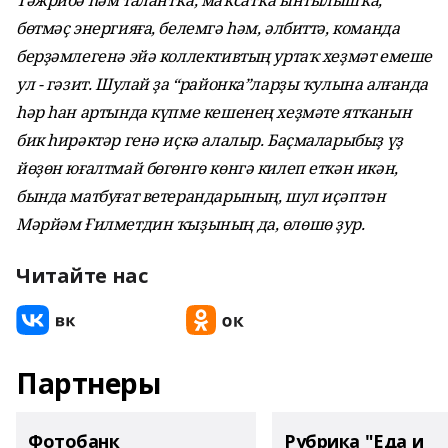
Тәжрибә һәм талантҡа, маҡсатҡа ынтылышҡа,
бөтмәҫ энергияға, белемгә һәм, әлбиттә, команда
берҙәмлегенә эйә коллективтың уртаҡ хеҙмәт емеше
ул - гәзит. Шулай ҙа “районка”ларҙы ҡулына алғанда
һәр һан артында күпме кешенең хеҙмәте ятҡанын
бик һирәктәр генә иҫкә алалыр. Баҫмаларыбыҙ үҙ
йөҙөн юғалтмай бөгөнгө көнгә килеп еткән икән,
бында матбуғат ветерандарының, шул иҫәптән
Мәрйәм Ғилметдин ҡыҙының да, өлөшө ҙур.
Читайте нас
Партнеры
Фотобанк
Рубрика "Еда и