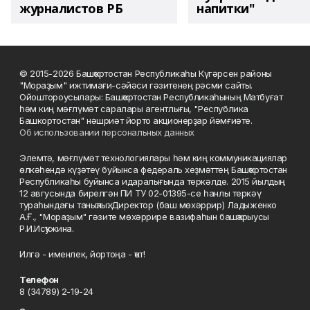
журналистов РБ
напитки"
© 2015-2026 Башҡортостан Республикаһы Күгәрсен районы
"Мораҙым" ижтимағи-сәйәси гәзитенең рәсми сайты.
Ойоштороусылары: Башҡортостан Республикаһының Матбуғат
һәм киң мәғлүмәт саралары агентлығы, "Республика
Башкортостан" нәшриәт йорто акционерҙар йәмғиәте.
Об использовании персональных данных
Элемтә, мәғлүмәт технологиялары һәм киң коммуникациялар
өлкәһендә күҙәтеү буйынса федераль хеҙмәттең Башҡортостан
Республикаһы буйынса идаралығында теркәлде. 2015 йылдың
12 авгусында бирелгән ПИ ТУ 02-01395-се һанлы теркәү
тураһындағы таныҡлыҡ. Директор (баш мөхәррир) Ладыженко
А.Ғ., "Мораҙым" гәзите мөхәррире вазифаһын башҡарыусы
Р.И.Исҡужина.
Илгә - именлек, йортоңа - ҡот!
Телефон
8 (34789) 2-19-24