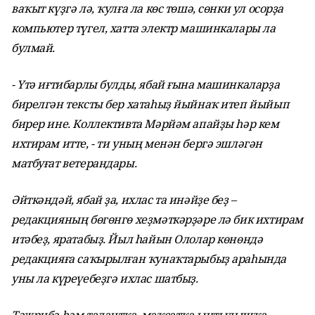
ваҡыт күҙгә лә, ҡулға ла көс төшә, сөнки ул осорҙа
компьютер түгел, хатта электр машинкалары ла
булмай.
- Үтә иғтибарлы булды, ябай ғына машинкаларҙа
бирелгән тексты бер хатаһыҙ йыйнаҡ итеп йыйып
бирер ине. Коллективта Мәрйәм апайҙы һәр кем
ихтирам итте, - ти уның менән бергә эшләгән
матбуғат ветерандары.
Әйткәндәй, ябай ҙа, ихлас та инәйҙе беҙ –
редакцияның бөгөнгө хеҙмәткәрҙәре лә бик ихтирам
итәбеҙ, яратабыҙ. Йыл һайын Ололар көнөндә
редакцияға саҡырылған ҡунаҡтарыбыҙ араһында
уны ла күреүебеҙгә ихлас шатбыҙ.