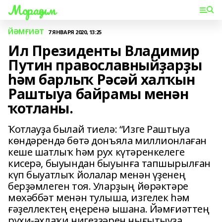
Мораҙым
ЙӘМҒИӘТ
7 ЯНВАРЯ 2020, 13:25
Ил Президенты Владимир
Путин православныйҙарҙы
һәм барлыҡ Рәсәй халҡын
Раштыуа байрамы менән
ҡотланы.
Ҡотлауҙа былай тиелә: “Изге Раштыуа
көндәрендә бөтә донъяла миллионлаған
кеше шатлыҡ һәм рух күтәренкелеге
кисерә, быуындан быуынға тапшырылған
күп быуатлыҡ йолалар менән үҙенең
берҙәмлеген тоя. Уларҙың йөрәктәре
мөхәббәт менән тулыша, изгелек һәм
ғәҙеллектең еңеренә ышана. Йәмғиәттең
рухи-әхлаҡи нигеҙҙәрен нығытыуҙа,