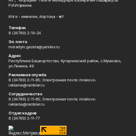
А.Ғ., "Мораҙым" гәзите мөхәррире вазифаһын башҡарыусы
Р.И.Исҡужина.
Илгә - именлек, йортоңа - ҡот!
Телефон
8 (34789) 2-19-24
Эл. почта
moradym.gazeta@yandex.ru
Адрес
Республика Башкортостан, Кугарчинский район, с.Мраково,
ул.Ленина, 49
Рекламная служба
8 (34789) 2-11-85; Электронная почта: mrakovo-
reklama@rambler.ru
Сотрудничество
8 (34789) 2-11-85; Электронная почта: mrakovo-
reklama@rambler.ru
Отдел кадров
8 (34789) 2-11-77