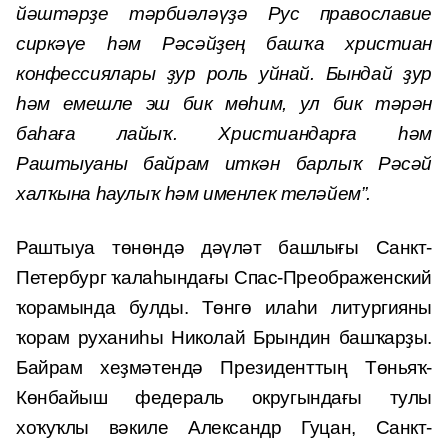
йәштәрҙе тәрбиәләүҙә Рус православие
сиркәүе һәм Рәсәйҙең башҡа христиан
конфессиялары ҙур роль уйнай. Бындай ҙур
һәм емешле эш бик мөһим, ул бик тәрән
баһаға лайыҡ. Христиандарға һәм
Раштыуаны байрам иткән барлыҡ Рәсәй
халҡына һаулыҡ һәм именлек теләйем”.
Раштыуа төнөндә дәүләт башлығы Санкт-
Петербург ҡалаһындағы Спас-Преображенский
ҡорамында булды. Төнгө илаһи литургияны
ҡорам руханиһы Николай Брындин башҡарҙы.
Байрам хеҙмәтендә Президенттың Төньяҡ-
Көнбайыш федераль округындағы тулы
хоҡуҡлы вәкиле Александр Гуцан, Санкт-