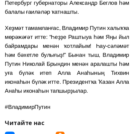
Петербург губернаторы Александр Беглов һәм
балалы ғаиләләр ҡатнашты.
Хеҙмәт тамамланғас, Владимир Путин халыҡҡа
мөрәжәғәт итте: “Һеҙҙе Раштыуа һәм Яңы йыл
байрамдары менән ҡотлайым! Һау-сәләмәт
һәм бәхетле булығыҙ!” Бынан тыш, Владимир
Путин Николай Брындин менән аралашты һәм
уға бүләк итеп Алла Анаһының Тихвин
иконаһын бүләк итте. Президентҡа Ҡазан Алла
Анаһы иконаһын тапшырҙылар.
#ВладимирПутин
Читайте нас