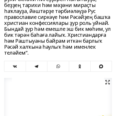
беҙҙең тарихи һәм мәҙәни мираҫты
һаҡлауҙа, йәштәрҙе тәрбиәләүҙә Рус
православие сиркәүе һәм Рәсәйҙең башҡа
христиан конфессиялары ҙур роль уйнай.
Бындай ҙур һәм емешле эш бик мөһим, ул
бик тәрән баһаға лайыҡ. Христиандарға
һәм Раштыуаны байрам иткән барлыҡ
Рәсәй халҡына һаулыҡ һәм именлек
теләйем”.