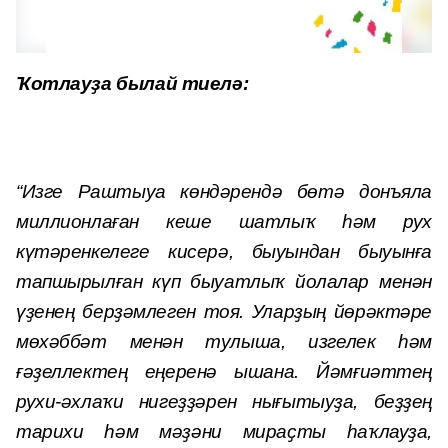
Ҡотлауҙа былай тиелә:
“Изге Раштыуа көндәрендә бөтә донъяла
миллионлаған кеше шатлыҡ һәм рух
күтәренкелеге кисерә, быуындан быуынға
тапшырылған күп быуатлыҡ йолалар менән
үҙенең берҙәмлеген тоя. Уларҙың йөрәктәре
мөхәббәт менән тулыша, изгелек һәм
ғәҙеллектең еңеренә ышана. Йәмғиәттең
рухи-әхлаҡи нигеҙҙәрен нығытыуҙа, беҙҙең
тарихи һәм мәҙәни мираҫты һаҡлауҙа,