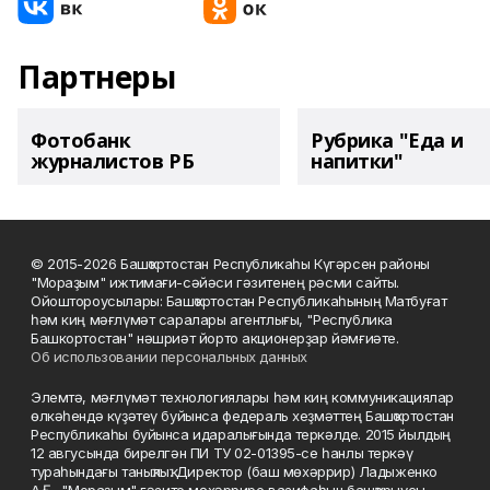
Партнеры
Фотобанк
Рубрика "Еда и
журналистов РБ
напитки"
© 2015-2026 Башҡортостан Республикаһы Күгәрсен районы
"Мораҙым" ижтимағи-сәйәси гәзитенең рәсми сайты.
Ойоштороусылары: Башҡортостан Республикаһының Матбуғат
һәм киң мәғлүмәт саралары агентлығы, "Республика
Башкортостан" нәшриәт йорто акционерҙар йәмғиәте.
Об использовании персональных данных
Элемтә, мәғлүмәт технологиялары һәм киң коммуникациялар
өлкәһендә күҙәтеү буйынса федераль хеҙмәттең Башҡортостан
Республикаһы буйынса идаралығында теркәлде. 2015 йылдың
12 авгусында бирелгән ПИ ТУ 02-01395-се һанлы теркәү
тураһындағы таныҡлыҡ. Директор (баш мөхәррир) Ладыженко