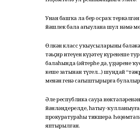
Унан башҡа ла бер осраҡ теркәлгән
йәшлек бала ағыулана шул нәмә ме
Өлкән класс уҡыусыларының бәләкә
тәьҫир итеүен күҙәтеү күренеше тур
балаһында (әйтерһең дә, үҙҙәренең ҡу
кеше затынан түгел...) шундай “тә
менән генә сағыштырырға булалыр.
Әле республика сауҙа нөктәләренә
йәнләндерелде, һатыу-ҡулланыуға
прокуратураһы тикшерә. Һөҙөмтәлә
яптырылған.