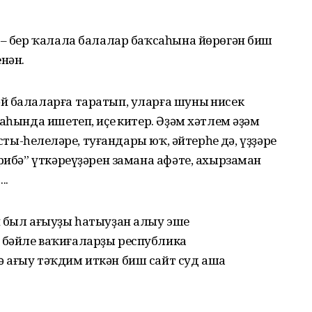
 – бер ҡалала балалар баҡсаһына йөрөгән биш
нән.
й балаларға таратып, уларға шуның нисек
аһында ишетеп, иҫең китер. Әҙәм хәтлем әҙәм
сты-һеңлеләре, туғандары юҡ, әйтерһең дә, үҙҙәре
жрибә” үткәреүҙәрен замана афәте, ахырзаман
..
н был ағыуҙы һатыуҙан алыу эше
 бәйле ваҡиғаларҙы республика
 ағыу тәҡдим иткән биш сайт суд аша