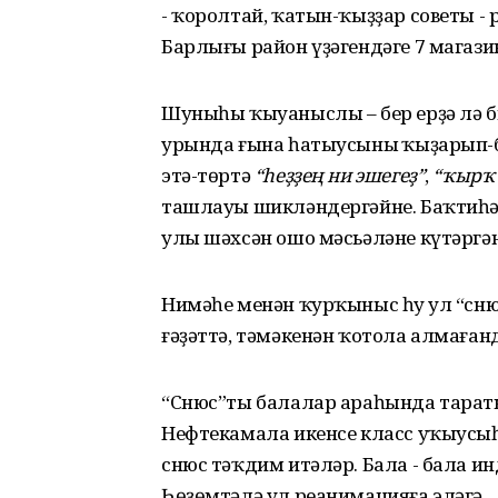
- ҡоролтай, ҡатын-ҡыҙҙар советы -
Барлығы район үҙәгендәге 7 магази
Шуныһы ҡыуаныслы – бер ерҙә лә б
урында ғына һатыусының ҡыҙарып-б
этә-төртә
“һеҙҙең ни эшегеҙ”
,
“ҡырҡ 
ташлауы шикләндергәйне. Баҡтиһәң
улы шәхсән ошо мәсьәләне күтәргән
Нимәһе менән ҡурҡыныс һуң ул “снюс”
ғәҙәттә, тәмәкенән ҡотола алмаған
“Снюс”ты балалар араһында тарат
Нефтекамала икенсе класс уҡыусыһ
снюс тәҡдим итәләр. Бала - бала и
Һөҙөмтәлә ул реанимацияға эләгә.