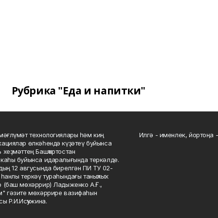
Рубрика "Еда и напитки"
мәғлүмәт технологиялары һәм киң
Илгә - именлек, йортоңа - 
ациялар өлкәһендә күҙәтеү буйынса
 хеҙмәттең Башҡортостан
каһы буйынса идаралығында теркәлде.
дың 12 авгусында бирелгән ПИ ТУ 02-
һанлы теркәү тураһындағы таныҡлыҡ.
 (баш мөхәррир) Ладыженко А.Ғ.,
" гәзите мөхәррире вазифаһын
сы Р.И.Исҡужина.