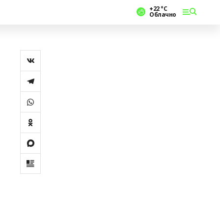
+22 °С
Облачно