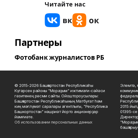
Читайте нас
Партнеры
Фотобанк журналистов РБ
© 2015-2026 Башҡортостан Республикаһы
Элемтә, 
Күгәрсен районы "Мораҙым" ижтимағи-сәйәси
коммуник
гәзитенең рәсми сайты. Ойоштороусылары:
федераль
Башҡортостан Республикаһының Матбуғат һәм
Республи
киң мәғлүмәт саралары агентлығы, "Республика
2015 йыл
Башкортостан" нәшриәт йорто акционерҙар
01395-се 
йәмғиәте.
Директор
Об использовании персональных данных
"Мораҙым
башҡарыу