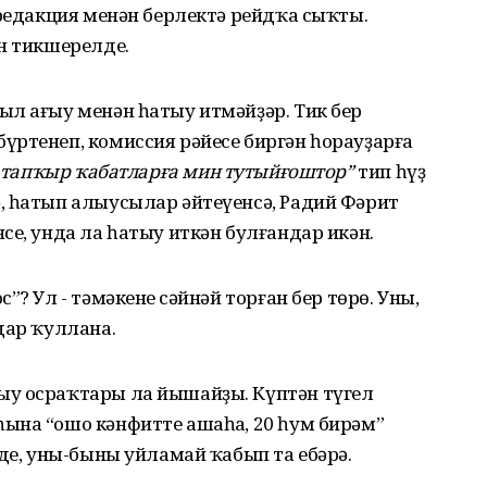
 редакция менән берлектә рейдҡа сыҡты.
н тикшерелде.
ыл ағыу менән һатыу итмәйҙәр. Тик бер
үртенеп, комиссия рәйесе биргән һорауҙарға
тапҡыр ҡабатларға мин тутыйғоштор”
тип һүҙ
, һатып алыусылар әйтеүенсә, Радий Фәрит
се, унда ла һатыу иткән булғандар икән.
? Ул - тәмәкенең сәйнәй торған бер төрө. Уны,
дар ҡуллана.
ыу осраҡтары ла йышайҙы. Күптән түгел
ына “ошо кәнфитте ашаһаң, 20 һум бирәм”
нде, уны-быны уйламай ҡабып та ебәрә.