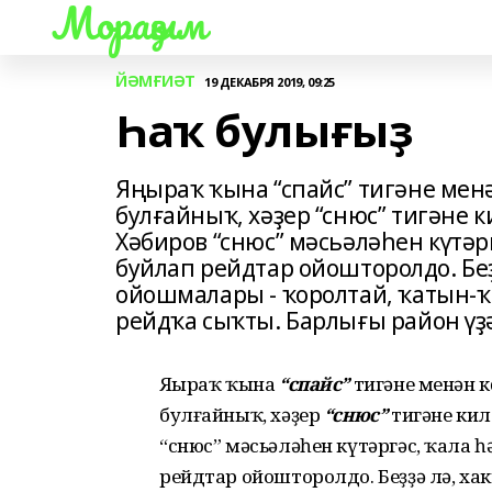
Мораҙым
ЙӘМҒИӘТ
19 ДЕКАБРЯ 2019, 09:25
Һаҡ булығыҙ
Яңыраҡ ҡына “спайс” тигәне ме
булғайныҡ, хәҙер “снюс” тигәне 
Хәбиров “снюс” мәсьәләһен күтәр
буйлап рейдтар ойошторолдо. Бе
ойошмалары - ҡоролтай, ҡатын-ҡ
рейдҡа сыҡты. Барлығы район үҙ
Яңыраҡ ҡына
“спайс”
тигәне менән 
булғайныҡ, хәҙер
“снюс”
тигәне кил
“снюс” мәсьәләһен күтәргәс, ҡала 
рейдтар ойошторолдо. Беҙҙә лә, х