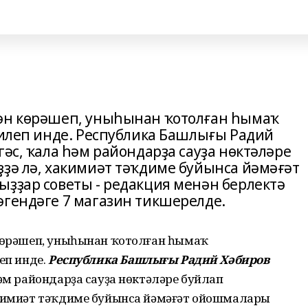
нән көрәшеп, уныһынан ҡотолған һымаҡ
килеп инде. Республика Башлығы Радий
гәс, ҡала һәм райондарҙа сауҙа нөктәләре
ҙҙә лә, хакимиәт тәҡдиме буйынса йәмәғәт
ыҙҙар советы - редакция менән берлектә
әгендәге 7 магазин тикшерелде.
көрәшеп, уныһынан ҡотолған һымаҡ
еп инде.
Республика Башлығы Радий Хәбиров
һәм райондарҙа сауҙа нөктәләре буйлап
акимиәт тәҡдиме буйынса йәмәғәт ойошмалары