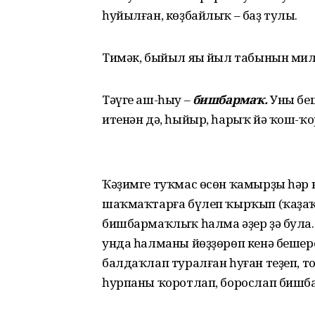
һуйылған, көҙбайлыҡ – баҙ тулы.
Тимәк, быйыл яңы йыл табынын мил
Тәүге аш-һыу –
бишбармаҡ.
Уны беш
итенән дә, һыйыр, һарыҡ йә ҡош-ҡо
Ҡәҙимге туҡмас өсөн ҡамырҙы һәр к
шаҡмаҡтарға бүлеп ҡырҡып (ҡаҙаҡ 
бишбармаҡлыҡ һалма әҙер ҙә була.
унда һалманы йөҙҙөрөп кенә бешере
балдаҡлап туралған һуған теҙеп, т
һурпаны ҡоротлап, борослап бишба