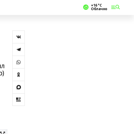
+16 °С
Облачно
ыл
р)