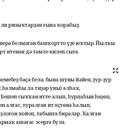
ли ризыҡтарҙан ғына ҡорабыҙ.
ерә белмәгән башҡорттоң үҙе юҡтыр. Йылҡы
рт итенән дә тәмле килеп сыға.
емебеҙ баҫа белә, бына шуны йәйеп, ҙур-ҙур
һалмаһы ла тиҙәр уны) алһаҡ,
 Бешеп сыҡҡан итте алып, һурпаһын һөҙөп,
п алғас, туралған ит өҫтөнә һалып,
оҙлоғон ҡойоп, табынға бирәләр. Ҡалған
рмаҡ ашағас эсергә була.