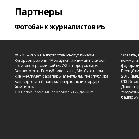
Партнеры
Фотобанк журналистов РБ
© 2015-2026 Башҡортостан Республикаһы
Элемтә, 
Күгәрсен районы "Мораҙым" ижтимағи-сәйәси
коммуник
гәзитенең рәсми сайты. Ойоштороусылары:
федераль
Башҡортостан Республикаһының Матбуғат һәм
Республи
киң мәғлүмәт саралары агентлығы, "Республика
2015 йыл
Башкортостан" нәшриәт йорто акционерҙар
01395-се 
йәмғиәте.
Директор
Об использовании персональных данных
"Мораҙым
башҡарыу