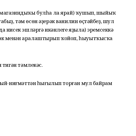
 (магазиндыҡы булһа ла ярай) ҡушып, шыйыҡ
быҙ, тәм өсөн әҙерәк ванилин өҫтәйбеҙ, шул
да нисек эшләргә икәнлеге яҙыла) эремсеккә
әк менән аралаштырып ҡойоп, һыуытҡысҡа
н тигән тәмлекәс.
а һый-ниғмәттән һығылып торған мул байрам