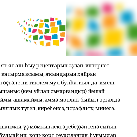
 ят-ят аш-һыу рецептарын эҙләп, интернет
ҡ ҡатырмаҡсымы, яҡындарын хайран
ыл өҫтәле ни тиклем мул булһа, йыл да, имеш,
 ышаныс (кем уйлап сығарғандыр) йәшәй
шаймы-ашамаймы, әммә мотлаҡ быйыл өҫтәлдә
ллыҡ түгел, киреһенсә, исрафлыҡ, минеңсә.
нмай, үҙ мөмкинлектәребеҙҙән генә сығып
 булмай ни: ҡош-ҡорт теүәлләнгән, һуғымдар