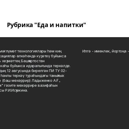
Рубрика "Еда и напитки"
мәғлүмәт технологиялары һәм киң
Илгә - именлек, йортоңа - 
ациялар өлкәһендә күҙәтеү буйынса
 хеҙмәттең Башҡортостан
каһы буйынса идаралығында теркәлде.
дың 12 авгусында бирелгән ПИ ТУ 02-
һанлы теркәү тураһындағы таныҡлыҡ.
 (баш мөхәррир) Ладыженко А.Ғ.,
" гәзите мөхәррире вазифаһын
сы Р.И.Исҡужина.