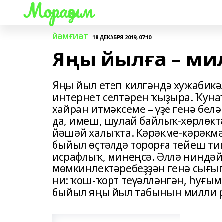
Мораҙым
ЙӘМҒИӘТ
18 ДЕКАБРЯ 2019, 07:10
Яңы йылға – ми
Яңы йыл етеп килгәндә хужабикә
интернет селтәрен ҡыҙыра. Ҡу
хайран итмәксеме – үҙе генә белә
да, имеш, шулай байлыҡ-хөрлөкт
йәшәй халыҡта. Кәрәкме-кәрәк
быйыл өҫтәлдә торорға тейеш ти
исрафлыҡ, минеңсә. Әллә нинд
мөмкинлектәребеҙҙән генә сығып
ни: ҡош-ҡорт теүәлләнгән, һуғым
быйыл яңы йыл табынын милли р