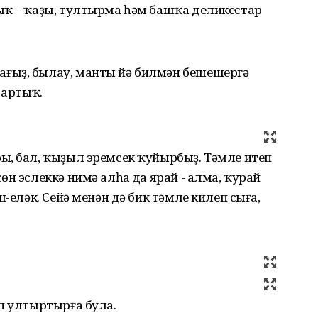
ыҡ – ҡаҙы, тултырма һәм башҡа деликестар
ғыҙ, былау, манты йә билмән бешешергә
 артыҡ.
ы, бал, ҡыҙыл эремсек ҡуйырбыҙ. Тәмле итеп
н эслеккә нимә алһаң да ярай - алма, ҡурай
ш-еләк. Сейә менән дә бик тәмле килеп сыға,
п ултыртырға була.