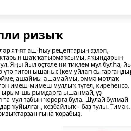
лли ризыҡ
ләр ят-ят аш-һыу рецептарын эҙләп,
наҡтарын шаҡ ҡатырмаҡсымы, яҡындарын
 ул. Яңы йыл өҫтәле ни тиклем мул булһа, й
ә үтә тигән ышаныс (кем уйлап сығарғанды
мәйме, ашаймы-ашамаймы, әммә мотлаҡ
гән имеш-мимеш муллыҡ түгел, киреһенсә,
әй ырым-шырымдарға ышанмай, үҙ
 та мул табын ҡорорға була. Шулай булмай
дар ҡуйылған, көҙбайлыҡ – баҙ тулы. Тимәк,
изыҡтарҙан ғына ҡорабыҙ.