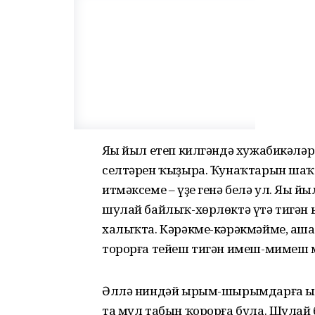
Яңы йыл етеп килгәндә хужабикәләр
селтәрен ҡыҙыра. Ҡунаҡтарын ша
итмәксеме – үҙе генә белә ул. Яңы й
шулай байлыҡ-хөрлөктә үтә тигән
халыҡта. Кәрәкме-кәрәкмәйме, а
торорға тейеш тигән имеш-мимеш му
Әллә ниндәй ырым-шырымдарға ыша
та мул табын ҡорорға була. Шулай