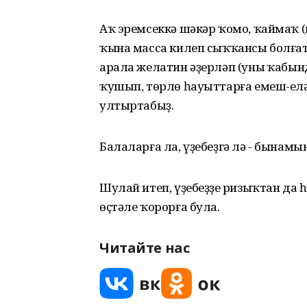
Аҡ эремсеккә шәкәр ҡомо, ҡаймаҡ
ҡына масса килеп сыҡҡансы болғата
арала желатин әҙерләп (уның ҡабын
ҡушып, төрлө һауыттарға емеш-ел
ултыртабыҙ.
Балаларға ла, үҙебеҙгә лә - бынамы
Шулай итеп, үҙебеҙҙең ризыҡтан д
өҫтәле ҡорорға була.
Читайте нас