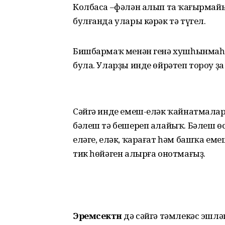
Колбаса –фәлән алып та ҡаңғырмай
булғанда улары кәрәк тә түгел.
Бишбармаҡ менән генә хушһынмаһа
була. Уларҙы инде өйрәтеп тороу ҙа
Сәйгә инде емеш-еләк ҡайнатмалар
бәлеш тә бешереп алайыҡ. Бәлеш өсө
еләге, еләк, ҡарағат һәм башҡа еме
тик һөйәген алырға онотмағыҙ.
Эремсектән
дә сәйгә тәмлекәс эшлә