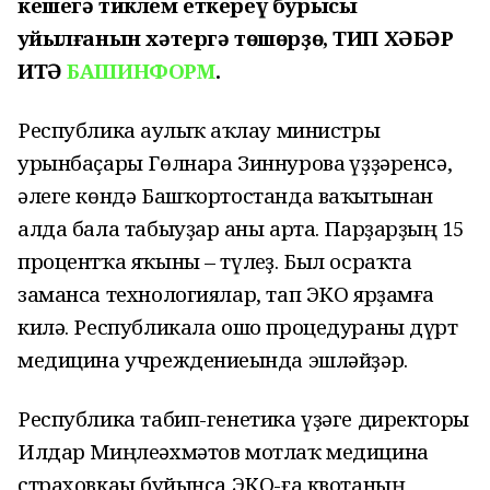
кешегә тиклем еткереү бурысы
ҡуйылғанын хәтергә төшөрҙө, ТИП ХӘБӘР
ИТӘ
БАШИНФОРМ
.
Республика һаулыҡ һаҡлау министры
урынбаҫары Гөлнара Зиннурова һүҙҙәренсә,
әлеге көндә Башҡортостанда ваҡытынан
алда бала табыуҙар һаны арта. Парҙарҙың 15
процентҡа яҡыны – түлһеҙ. Был осраҡта
заманса технологиялар, тап ЭКО ярҙамға
килә. Республикала ошо процедураны дүрт
медицина учреждениеһында эшләйҙәр.
Республика табип-генетика үҙәге директоры
Илдар Миңлеәхмәтов мотлаҡ медицина
страховкаһы буйынса ЭКО-ға квотаның