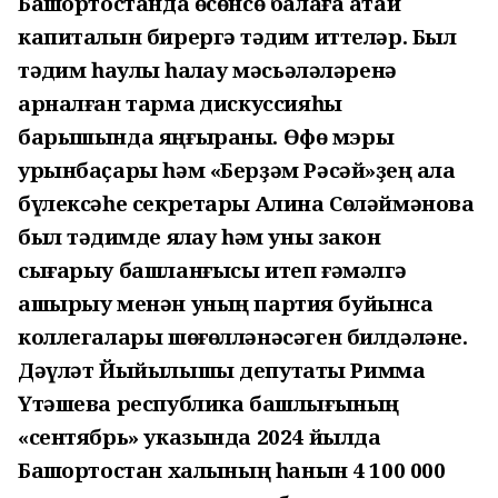
Башҡортостанда өсөнсө балаға атай
капиталын бирергә тәҡдим иттеләр. Был
тәҡдим һаулыҡ һаҡлау мәсьәләләренә
арналған тармаҡ дискуссияһы
барышында яңғыраны. Өфө мэры
урынбаҫары һәм «Берҙәм Рәсәй»ҙең ҡала
бүлексәһе секретары Алина Сөләймәнова
был тәҡдимде яҡлау һәм уны закон
сығарыу башланғысы итеп ғәмәлгә
ашырыу менән уның партия буйынса
коллегалары шөғөлләнәсәген билдәләне.
Дәүләт Йыйылышы депутаты Римма
Үтәшева республика башлығының
«сентябрь» указында 2024 йылда
Башҡортостан халҡының һанын 4 100 000