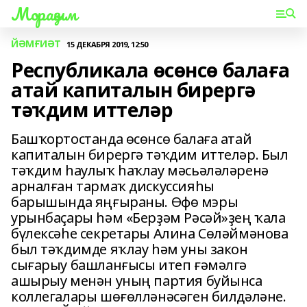
Мораҙым
ЙӘМҒИӘТ
15 ДЕКАБРЯ 2019, 12:50
Республикала өсөнсө балаға
атай капиталын бирергә
тәҡдим иттеләр
Башҡортостанда өсөнсө балаға атай
капиталын бирергә тәҡдим иттеләр. Был
тәҡдим һаулыҡ һаҡлау мәсьәләләренә
арналған тармаҡ дискуссияһы
барышында яңғыраны. Өфө мэры
урынбаҫары һәм «Берҙәм Рәсәй»ҙең ҡала
бүлексәһе секретары Алина Сөләймәнова
был тәҡдимде яҡлау һәм уны закон
сығарыу башланғысы итеп ғәмәлгә
ашырыу менән уның партия буйынса
коллегалары шөғөлләнәсәген билдәләне.