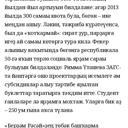
йылдан-йыл артыуын билдәләне: әгәр 2013
йылда 300 самаһы квота булһа, бөгөн – ике
меңдән ашыу. Ләкин, тәжрибә күрһәтеүенсә,
был да «ҡотҡармай»: сират ҙур, парҙарға
һигеҙ ай самаһы көтөргә тура килә. Фекер
алышыу ваҡытында бөгөнгә республикала
50-гә яҡын төрлө социаль ярҙам сараһы
булыуын билдәләнде. Римма Үтәшева ЗАГС-
та йәштәргә ошо проекттарҙың исемлеге һәм
субсидиялар алыу тәртибе яҙылған
буклеттар таратырға тәҡдим итте. Студент
ғаиләләре лә ярҙамға мохтаж. Уларға бик аҙ
– 250 һум ғына аҡса түләнә.
«Берҙәм Рәсәй»ҙең төбәк башҡарма