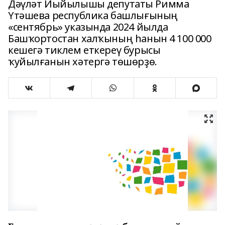
Дәүләт Йыйылышы депутаты Римма
Үтәшева республика башлығының
«сентябрь» указында 2024 йылда
Башҡортостан халҡының һанын 4 100 000
кешегә тиклем еткереү бурысы
ҡуйылғанын хәтергә төшөрҙө.