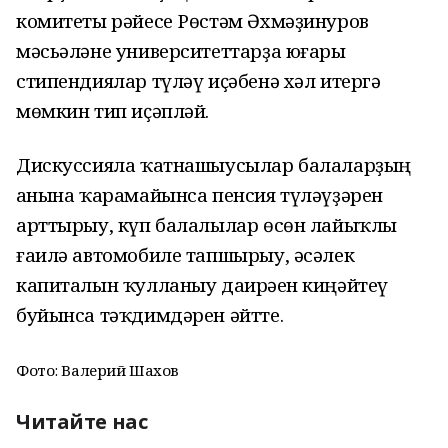
комитеты рәйесе Рөстәм Әхмәҙинуров
мәсьәләне университеттарҙа юғары
стипендиялар түләү иҫәбенә хәл итергә
мөмкин тип иҫәпләй.
Дискуссияла ҡатнашыусылар балаларҙың
һанына ҡарамайынса пенсия түләүҙәрен
арттырыу, күп балалылар өсөн лайыҡлы
ғаилә автомобиле тапшырыу, әсәлек
капиталын ҡулланыу даирәһен киңәйтеү
буйынса тәҡдимдәрен әйтте.
Фото: Валерий Шахов
Читайте нас