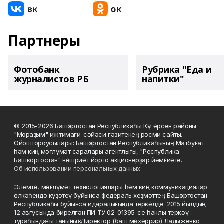
Партнеры
Фотобанк
Рубрика "Еда и
журналистов РБ
напитки"
© 2015-2026 Башҡортостан Республикаһы Күгәрсен районы
"Мораҙым" ижтимағи-сәйәси гәзитенең рәсми сайты.
Ойоштороусылары: Башҡортостан Республикаһының Матбуғат
һәм киң мәғлүмәт саралары агентлығы, "Республика
Башкортостан" нәшриәт йорто акционерҙар йәмғиәте.
Об использовании персональных данных
Элемтә, мәғлүмәт технологиялары һәм киң коммуникациялар
өлкәһендә күҙәтеү буйынса федераль хеҙмәттең Башҡортостан
Республикаһы буйынса идаралығында теркәлде. 2015 йылдың
12 авгусында бирелгән ПИ ТУ 02-01395-се һанлы теркәү
тураһындағы таныҡлыҡ. Директор (баш мөхәррир) Ладыженко