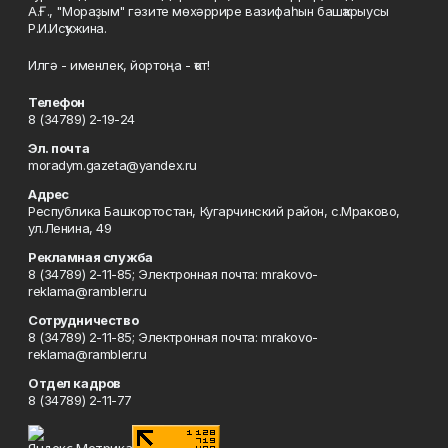
А.Ғ., "Мораҙым" гәзите мөхәррире вазифаһын башҡарыусы
Р.И.Исҡужина.
Илгә - именлек, йортоңа - ҡот!
Телефон
8 (34789) 2-19-24
Эл. почта
moradym.gazeta@yandex.ru
Адрес
Республика Башкортостан, Кугарчинский район, с.Мраково,
ул.Ленина, 49
Рекламная служба
8 (34789) 2-11-85; Электронная почта: mrakovo-
reklama@rambler.ru
Сотрудничество
8 (34789) 2-11-85; Электронная почта: mrakovo-
reklama@rambler.ru
Отдел кадров
8 (34789) 2-11-77