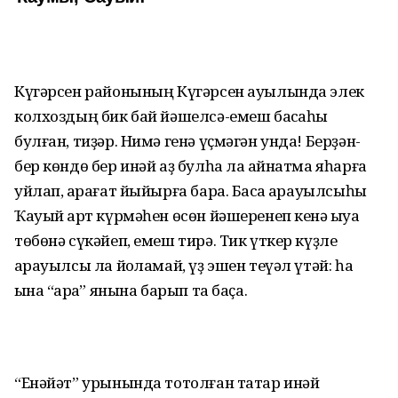
Күгәрсен районының Күгәрсен ауылында элек
колхоздың бик бай йәшелсә-емеш баҡсаһы
булған, тиҙәр. Нимә генә үҫмәгән унда! Берҙән-
бер көндө бер инәй аҙ булһа ла ҡайнатма яһарға
уйлап, ҡарағат йыйырға бара. Баҡса ҡарауылсыһы
Ҡауый ҡарт күрмәһен өсөн йәшеренеп кенә ҡыуаҡ
төбөнә сүкәйеп, емеш тирә. Тик үткер күҙле
ҡарауылсы ла йоҡламай, үҙ эшен теүәл үтәй: һаҡ
ҡына “ҡараҡ” янына барып та баҫа.
“Енәйәт” урынында тотолған татар инәй