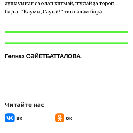
ҡаушауынан саҡ ҡолап китмәй, шулай ҙа тороп
баҫып “Ҡаумы, Сауый!” тип сәләм бирә.
Гөлназ СӘЙЕТБАТТАЛОВА.
Читайте нас