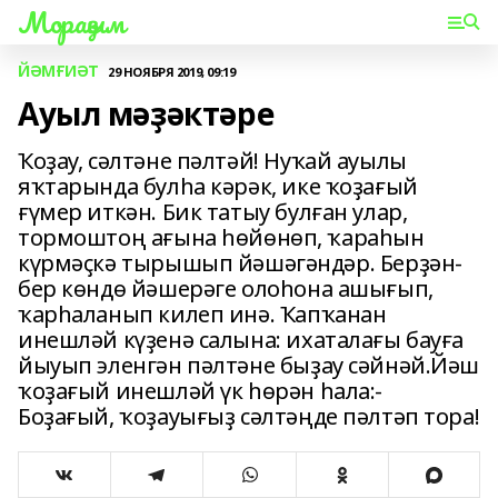
Мораҙым
ЙӘМҒИӘТ
29 НОЯБРЯ 2019, 09:19
Ауыл мәҙәктәре
Ҡоҙау, сәлтәне пәлтәй! Нуҡай ауылы
яҡтарында булһа кәрәк, ике ҡоҙағый
ғүмер иткән. Бик татыу булған улар,
тормоштоң ағына һөйөнөп, ҡараһын
күрмәҫкә тырышып йәшәгәндәр. Берҙән-
бер көндө йәшерәге олоһона ашығып,
ҡарһаланып килеп инә. Ҡапҡанан
инешләй күҙенә салына: ихаталағы бауға
йыуып эленгән пәлтәне быҙау сәйнәй.Йәш
ҡоҙағый инешләй үк һөрән һала:-
Боҙағый, ҡоҙауығыҙ сәлтәңде пәлтәп тора!