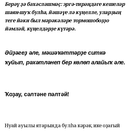
Берәү ҙә бәхәсләшмәҫ: эргә-тирәңдәге кешеләр
шаян-шуҡ булһа, йәшәүе лә күңелле, уларҙың
теге йәки был мәрәкәләре тормошобоҙҙо
йәмләй, күңелдәрҙе күтәрә.
Әйҙәгеҙ әле, мәшәҡәттәрҙе ситкә
ҡуйып, рәхәтләнеп бер көлөп алайыҡ әле.
Ҡоҙау, сәлтәне пәлтәй!
Нуҡай ауылы яҡтарында булһа кәрәк, ике ҡоҙағый