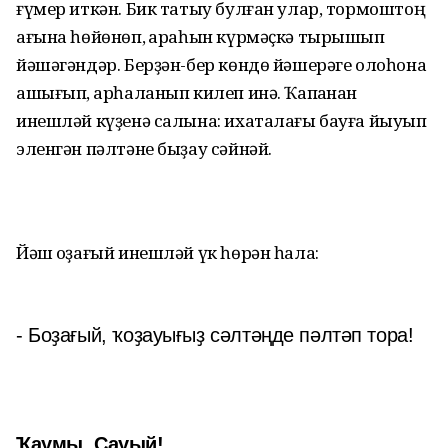
ғүмер иткән. Бик татыу булған улар, тормоштоң
ағына һөйөнөп, ҡараһын күрмәҫкә тырышып
йәшәгәндәр. Берҙән-бер көндө йәшерәге олоһона
ашығып, ҡарһаланып килеп инә. Ҡапҡанан
инешләй күҙенә салына: ихаталағы бауға йыуып
эленгән пәлтәне быҙау сәйнәй.
Йәш ҡоҙағый инешләй үк һөрән һала:
- Боҙағый, ҡоҙауығыҙ сәлтәңде пәлтәп тора!
Ҡаумы, Сауый!