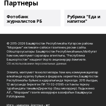
Партнеры
Фотобанк
Рубрика "Еда и
журналистов РБ
напитки"
© 2015-2026 Башҡортостан Республикаһы Күгәрсен районы
"Мораҙым" ижтимағи-сәйәси гәзитенең рәсми сайты.
Ойоштороусылары: Башҡортостан Республикаһының Матбуғат
һәм киң мәғлүмәт саралары агентлығы, "Республика
Башкортостан" нәшриәт йорто акционерҙар йәмғиәте.
Об использовании персональных данных
Элемтә, мәғлүмәт технологиялары һәм киң коммуникациялар
өлкәһендә күҙәтеү буйынса федераль хеҙмәттең Башҡортостан
Республикаһы буйынса идаралығында теркәлде. 2015 йылдың
12 авгусында бирелгән ПИ ТУ 02-01395-се һанлы теркәү
тураһындағы таныҡлыҡ. Директор (баш мөхәррир) Ладыженко
А.Ғ., "Мораҙым" гәзите мөхәррире вазифаһын башҡарыусы
Р.И.Исҡужина.
Илгә - именлек, йортоңа - ҡот!