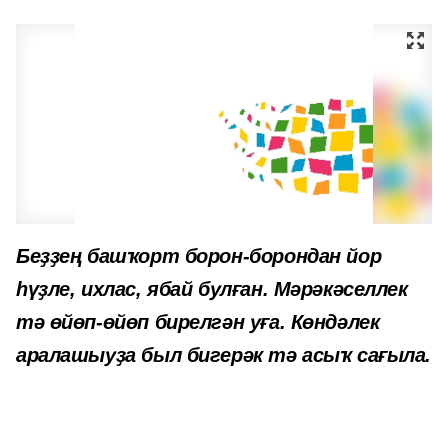
Беҙҙең башҡорт борон-борондан йор
һүҙле, ихлас, ябай булған. Мәрәкәселлек
тә өйөп-өйөп бирелгән уға. Көндәлек
аралашыуҙа был бигерәк тә асыҡ сағыла.