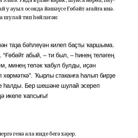
й уҡ ауыл осонда йәшәүсе Ғөбәйт ағайға инә.
а шулай тип һөйләгән:
ән таҙа бәһлеүән килеп баҫты ҡаршыма.
“Ғөбәйт абый, – ти был, – һинең теләгең
м, минең теләк ҡабул булды, иҫән
л хөрмәткә”. Ҡырлы стаканға һалып бирҙе
рҙе һалды. Бер шешәне шулай эсереп
ңә икеле ҡапсығы!
ергә генә ҡала инде бегә хәҙер.