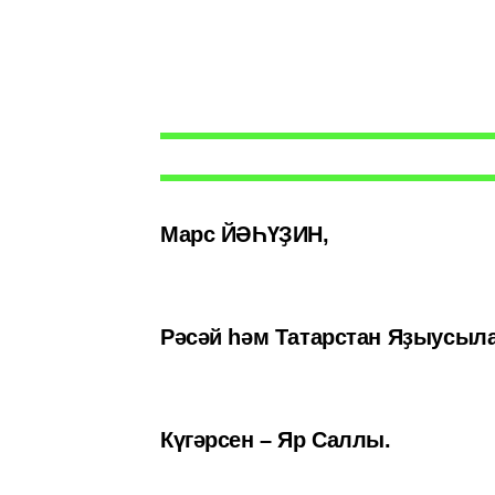
Марс ЙӘҺҮҘИН,
Рәсәй һәм Татарстан Яҙыусыла
Күгәрсен – Яр Саллы.