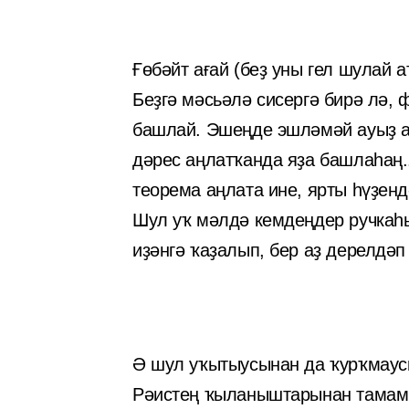
Ғөбәйт ағай (беҙ уны гел шулай 
Беҙгә мәсьәлә сисергә бирә лә, 
башлай. Эшеңде эшләмәй ауыҙ ас
дәрес аңлатҡанда яҙа башлаһаң..
теорема аңлата ине, ярты һүҙенд
Шул уҡ мәлдә кемдеңдер ручкаһы
иҙәнгә ҡаҙалып, бер аҙ дерелдәп
Ә шул уҡытыусынан да ҡурҡмаусы
Рәистең ҡыланыштарынан тамам т