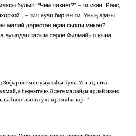
аҡсы булып: “Чем пахнет?” – ти икән. Рәис,
оркой”, – тип яуап биргән ти. Уның аҙағы
игән малай дәрестән иҫән сыҡты микән?
ына ауылдаштарым серле йылмайып ҡына
ың Зөфәр исемле уҡыусыһы була. Уға аңлата-
лмай, ә һөҙөмтә юҡ. Әлеге малайҙы әрләй икән:
ына һине аҡылға ултыртмаһалар...”
ләгә. Унда күпме кәрәк , шунса йөрөп, һау-