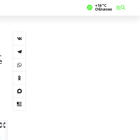
+16 °С
Облачно
.
е