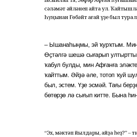
сәләмәт әйләнеп ҡайта ул. Ҡайтышла
Һуңынан Ғөбәйт ағай үҙе был турал
– Ышанаһыңмы, эй ҡурҡтым. Мин
Өҫтәлгә шешә сығарып ултыртты. 
ҡабул булды, мин Афғанға эләкте
ҡайттым. Әйҙә әле, тотоп ҡуй шу
был, эстем. Үҙе эсмәй. Тағы бе
бөтөрҙө лә сығып китте. Бына һи
“Эх, мәктәп йылдары, ҡайҙа һеҙ?” – ти