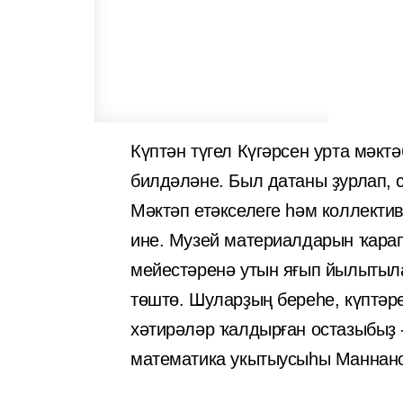
Күптән түгел Күгәрсен урта мәк
билдәләне. Был датаны ҙурлап, с
Мәктәп етәкселеге һәм коллекти
ине. Музей материалдарын ҡарап 
мейестәренә утын яғып йылытыла
төштө. Шуларҙың береһе, күптәр
хәтирәләр ҡалдырған остазыбыҙ 
математика укытыусыһы Маннано