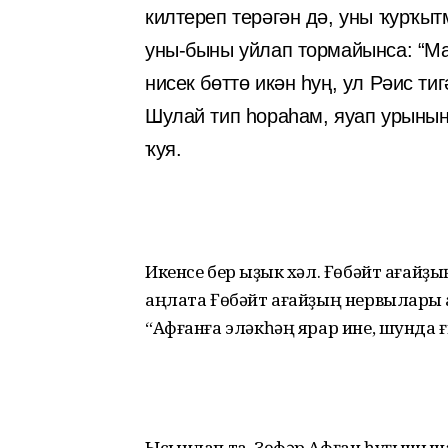
килтереп терәгән дә, уны ҡурҡытм
уны-быны уйлап тормайынса: “Мах
нисек бөттө икән һуң, ул Рәис т
Шулай тип һораһам, яуап урын
ҡуя.
Икенсе бер ҡыҙык хәл. Ғөбәйт ағайҙ
аңлата Ғөбәйт ағайҙың нервылары ҡа
“Афғанға эләкһәң ярар ине, шунда ғ
Ысынлап та, Зөфәр Афған һуғышына э