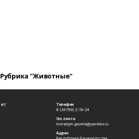
Рубрика "Животные"
ҡот!
Телефон
8 (34789) 2-19-24
Эл. почта
moradym.gazeta@yandex.ru
Адрес
Республика Башкортостан,