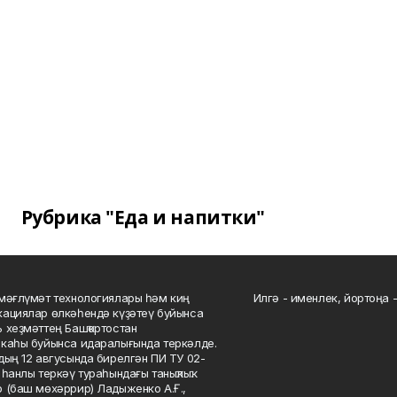
Рубрика "Еда и напитки"
мәғлүмәт технологиялары һәм киң
Илгә - именлек, йортоңа - 
ациялар өлкәһендә күҙәтеү буйынса
 хеҙмәттең Башҡортостан
каһы буйынса идаралығында теркәлде.
дың 12 авгусында бирелгән ПИ ТУ 02-
һанлы теркәү тураһындағы таныҡлыҡ.
 (баш мөхәррир) Ладыженко А.Ғ.,