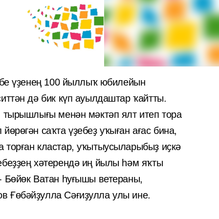
тәбе үҙенең 100 йыллыҡ юбилейын
иттән дә бик күп ауылдаштар ҡайтты.
в тырышлығы менән мәктәп ялт итеп тора
йөрөгән саҡта үҙебеҙ уҡыған ағас бина,
 торған кластар, уҡытыусыларыбыҙ иҫкә
ебеҙҙең хәтерендә иң йылы һәм яҡты
- Бөйөк Ватан һуғышы ветераны,
в Ғөбәйҙулла Сәғиҙулла улы ине.