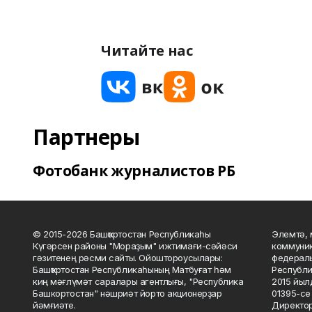
Читайте нас
Партнеры
Фотобанк журналистов РБ
© 2015-2026 Башҡортостан Республикаһы
Элемтә, 
Күгәрсен районы "Мораҙым" ижтимағи-сәйәси
коммуник
гәзитенең рәсми сайты. Ойоштороусылары:
федераль
Башҡортостан Республикаһының Матбуғат һәм
Республи
киң мәғлүмәт саралары агентлығы, "Республика
2015 йыл
Башкортостан" нәшриәт йорто акционерҙар
01395-се 
йәмғиәте.
Директор