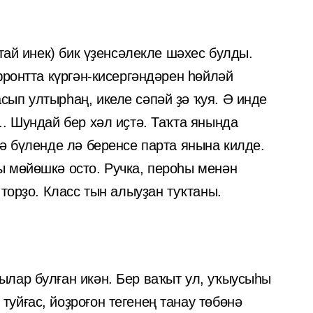
атай инек) бик үҙенсәлекле шәхес булды.
фронтта күргән-кисергәндәрен һөйләй
ып ултырһаң, икеле сәпәй ҙә ҡуя. Ә инде
. Шундай бер хәл иҫтә. Таҡта янында
ә бүленде лә беренсе парта янына килде.
 мөйөшкә осто. Ручка, пероһы менән
 торҙо. Класс тын алыуҙан туҡтаны.
лар булған икән. Бер ваҡыт ул, уҡыусыһы
уйғас, йоҙроғон тегенең танау төбөнә