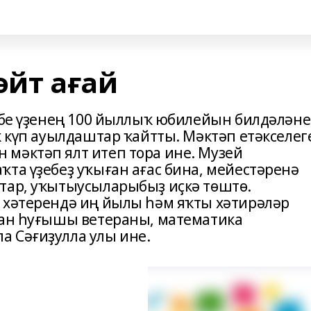
әйт ағай
әбе үҙенең 100 йыллыҡ юбилейын билдәләне
к күп ауылдаштар ҡайтты. Мәктәп етәкселег
мәктәп ялт итеп тора ине. Музей
та үҙебеҙ уҡыған ағас бина, мейестәренә
тар, уҡытыусыларыбыҙ иҫкә төштө.
 хәтерендә иң йылы һәм яҡты хәтирәләр
тан һуғышы ветераны, математика
 Сәғиҙулла улы ине.