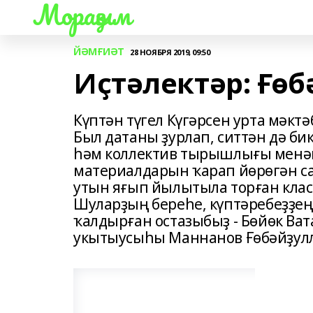
Мораҙым
ЙӘМҒИӘТ
28 НОЯБРЯ 2019, 09:50
Иҫтәлектәр: Ғөб
Күптән түгел Күгәрсен урта мәкт
Был датаны ҙурлап, ситтән дә би
һәм коллектив тырышлығы менән 
материалдарын ҡарап йөрөгән саҡ
утын яғып йылытыла торған клас
Шуларҙың береһе, күптәребеҙҙең
ҡалдырған остазыбыҙ - Бөйөк Ва
укытыусыһы Маннанов Ғөбәйҙулла