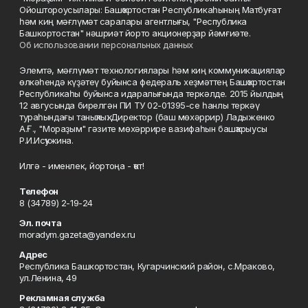
Ойоштороусылары: Башҡортостан Республикаһының Матбуғат
һәм киң мәғлүмәт саралары агентлығы, "Республика
Башкортостан" нәшриәт йорто акционерҙар йәмғиәте.
Об использовании персональных данных
Элемтә, мәғлүмәт технологиялары һәм киң коммуникациялар
өлкәһендә күҙәтеү буйынса федераль хеҙмәттең Башҡортостан
Республикаһы буйынса идаралығында теркәлде. 2015 йылдың
12 авгусында бирелгән ПИ ТУ 02-01395-се һанлы теркәү
тураһындағы таныҡлыҡ. Директор (баш мөхәррир) Ладыженко
А.Ғ., "Мораҙым" гәзите мөхәррире вазифаһын башҡарыусы
Р.И.Исҡужина.
Илгә - именлек, йортоңа - ҡот!
Телефон
8 (34789) 2-19-24
Эл. почта
moradym.gazeta@yandex.ru
Адрес
Республика Башкортостан, Кугарчинский район, с.Мраково,
ул.Ленина, 49
Рекламная служба