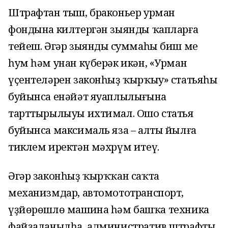
Штрафтан тыш, браконьер урман
фондына килтергән зыянды ҡапларға
тейеш. Әгәр зыяндың суммаһы биш мең
һум һәм унан күберәк икән, «Урман
үҫентеләрен законһыҙ ҡырҡыу» статьяһы
буйынса енәйәт яуаплылығына
тарттырылыуы ихтимал. Ошо статья
буйынса максималь яза – алты йылға
тиклем иректән мәхрүм итеү.
Әгәр законһыҙ ҡырҡҡан саҡта
механизмдар, автомототранспорт,
үҙйөрөшлө машина һәм башҡа техника
файҙаланылһа, административ штрафтың