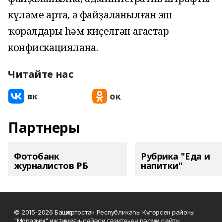
күләме арта, ә файҙаланылған эш
ҡоралдары һәм киҫелгән ағастар
конфискациялана.
Читайте нас
Партнеры
Фотобанк
Рубрика "Еда и
журналистов РБ
напитки"
© 2015-2026 Башҡортостан Республикаһы Күгәрсен районы
"Мораҙым" ижтимағи-сәйәси гәзитенең рәсми сайты.