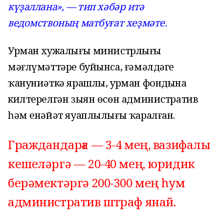
күҙаллана», — тип хәбәр итә
ведомствоның матбуғат хеҙмәте.
Урман хужалығы министрлығы
мәғлүмәттәре буйынса, ғәмәлдәге
ҡануниәткә ярашлы, урман фондына
килтерелгән зыян өсөн административ
һәм енәйәт яуаплылығы ҡаралған.
Граждандарға — 3-4 мең, вазифалы
кешеләргә — 20-40 мең, юридик
берәмектәргә 200-300 мең һум
административ штраф янай.