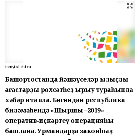
inmytishchi.ru
Башҡортостанда йәшәүселәр ылыҫлы
ағастарҙы рөхсәтһеҙ ҡырҡыу тураһында
хәбәр итә ала. Бөгөндән республика
биләмәһендә «Шыршы –2019»
оператив-иҫкәртеү операцияһы
башлана. Урмандарҙа законһыҙ