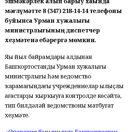
эшмәкәрлек алып барыу хаҡында
мәғлүмәтте 8 (347) 218-14-14 телефоны
буйынса Урман хужалығы
министрлығының диспетчер
хеҙмәтенә ебәрергә мөмкин.
Яңы йыл байрамдары алдынан
Башҡортостандың Урман хужалығы
министрлығы һәм ведомство
ҡарамағындағы учреждениелар ылыҫлы
ағастарҙы ҡырҡыуға контролде көсәйтә,
тип билдәләй ведомствоның матбуғат
хеҙмәте.
«Операция барышында Башҡортостан