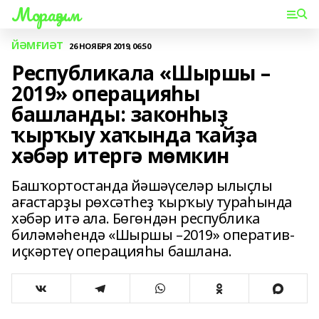
Мораҙым
ЙӘМҒИӘТ
26 НОЯБРЯ 2019, 06:50
Республикала «Шыршы –
2019» операцияһы
башланды: законһыҙ
ҡырҡыу хаҡында ҡайҙа
хәбәр итергә мөмкин
Башҡортостанда йәшәүселәр ылыҫлы
ағастарҙы рөхсәтһеҙ ҡырҡыу тураһында
хәбәр итә ала. Бөгөндән республика
биләмәһендә «Шыршы –2019» оператив-
иҫкәртеү операцияһы башлана.