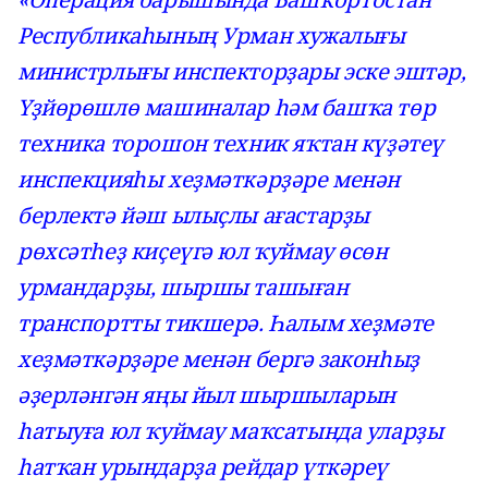
Республикаһының Урман хужалығы
министрлығы инспекторҙары эске эштәр,
Үҙйөрөшлө машиналар һәм башҡа төр
техника торошон техник яҡтан күҙәтеү
инспекцияһы хеҙмәткәрҙәре менән
берлектә йәш ылыҫлы ағастарҙы
рөхсәтһеҙ киҫеүгә юл ҡуймау өсөн
урмандарҙы, шыршы ташыған
транспортты тикшерә. Һалым хеҙмәте
хеҙмәткәрҙәре менән бергә законһыҙ
әҙерләнгән яңы йыл шыршыларын
һатыуға юл ҡуймау маҡсатында уларҙы
һатҡан урындарҙа рейдар үткәреү