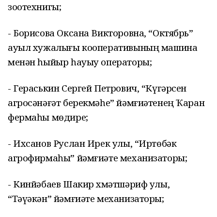
зоотехнигы;
- Борисова Оксана Викторовна, “Октябрь”
ауыл хужалығы кооперативының машина
менән һыйыр һауыу операторы;
- Гераськин Сергей Петрович, “Күгәрсен
агросәнәғәт берекмәһе” йәмғиәтенең Ҡаран
фермаһы мөдире;
- Ихсанов Руслан Ирек улы, “Иртөбәк
агрофирмаһы” йәмғиәте механизаторы;
- Кинйәбаев Шакир Әхмәтшәриф улы,
“Тәүәкән” йәмғиәте механизаторы;