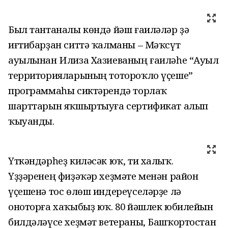
Был тантаналы көндә йәш ғаиләләр ҙә
иғтибарҙан ситтә ҡалманы – Мәҡсүт
ауылынан Илиза Хазиеваның ғаиләһе “Ауыл
территорияларының тотороҡло үҫеше”
программаһы сиктәрендә торлаҡ
шарттарын яҡшыртыуға сертификат алып
ҡыуанды.
Үткәндәрһеҙ киләсәк юҡ, ти халыҡ.
Үҙҙәренең фиҙәҡәр хеҙмәте менән район
үҫешенә тос өлөш индереүселәрҙе лә
оноторға хаҡыбыҙ юҡ. 80 йәшлек юбилейын
билдәләүсе хеҙмәт ветераны, Башҡортостан