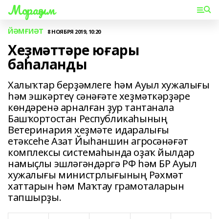
Мораҙым
ЙӘМҒИӘТ
8 НОЯБРЯ 2019, 10:20
Хеҙмәттәре юғары
баһаланды
Халыҡтар берҙәмлеге һәм Ауыл хужалығы
һәм эшкәртеү сәнәғәте хеҙмәткәрҙәре
көндәренә арналған ҙур тантанала
Башҡортостан Республикаһының
Ветеринария хеҙмәте идаралығы
етәксеһе Азат Йыһаншин агросәнәғәт
комплексы системаһында оҙаҡ йылдар
намыҫлы эшләгәндәргә РФ һәм БР Ауыл
хужалығы министрлығының Рәхмәт
хаттарын һәм Маҡтау грамоталарын
тапшырҙы.