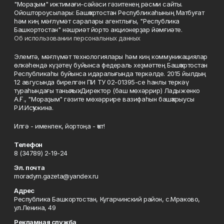
"Мораҙым" ижтимағи-сәйәси гәзитенең рәсми сайты.
Ойоштороусылары: Башҡортостан Республикаһының Матбуғат
һәм киң мәғлүмәт саралары агентлығы, "Республика
Башкортостан" нәшриәт йорто акционерҙар йәмғиәте.
Об использовании персональных данных
Элемтә, мәғлүмәт технологиялары һәм киң коммуникациялар
өлкәһендә күҙәтеү буйынса федераль хеҙмәттең Башҡортостан
Республикаһы буйынса идаралығында теркәлде. 2015 йылдың
12 авгусында бирелгән ПИ ТУ 02-01395-се һанлы теркәү
тураһындағы таныҡлыҡ. Директор (баш мөхәррир) Ладыженко
А.Ғ., "Мораҙым" гәзите мөхәррире вазифаһын башҡарыусы
Р.И.Исҡужина.
Илгә - именлек, йортоңа - ҡот!
Телефон
8 (34789) 2-19-24
Эл. почта
moradym.gazeta@yandex.ru
Адрес
Республика Башкортостан, Кугарчинский район, с.Мраково,
ул.Ленина, 49
Рекламная служба