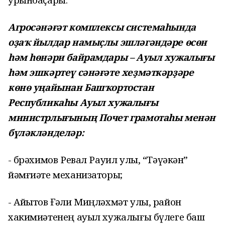
Агросәнәғәт комплексы системаһында
оҙаҡ йылдар намыҫлы эшләгәндәре өсөн
һәм һөнәри байрамдары – Ауыл хужалығы
һәм эшкәртеү сәнәғәте хеҙмәткәрҙәре
көнө уңайынан Башҡортостан
Республикаһы Ауыл хужалығы
министрлығының Почет грамотаһы менән
бүләкләнделәр:
- Әбрәхимов Ревал Рауил улы, “Тәүәкән”
йәмғиәте механизаторы;
- Айытов Ғәли Миңләхмәт улы, район
хакимиәтенең ауыл хужалығы бүлеге баш