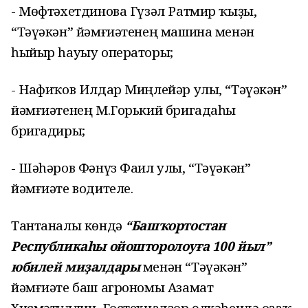
- Мөфтәхетдинова Гүзәл Ратмир ҡыҙы,
“Тәүәкән” йәмғиәтенең машина менән
һыйыр һауыу операторы;
- Нафиҡов Илдар Миңлейәр улы, “Тәүәкән”
йәмғиәтенең М.Горький бригадаһы
бригадиры;
- Шәһәров Фәнүз Фаил улы, “Тәүәкән”
йәмғиәте водителе.
Тантаналы көндә
“Башҡортостан
Республикаһы ойошторолоуға 100 йыл”
юбилей миҙалдары
менән “Тәүәкән”
йәмғиәте баш агрономы Азамат
Хисмәтуллин, Гостехнадзор өлкәһендә оҙаҡ