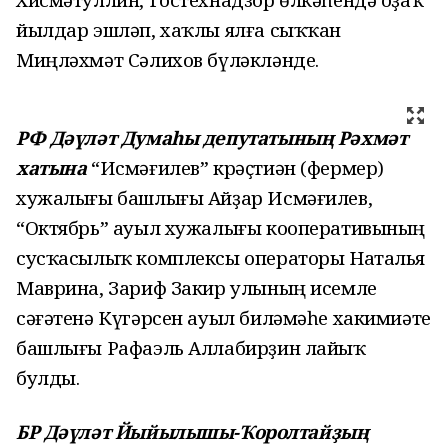
йылдар эшләп, хаҡлы ялға сыҡҡан
Миңләхмәт Сәлихов бүләкләнде.
РФ Дәүләт Думаһы депутатының Рәхмәт
хатына
“Исмәғилев” крәҫтиән (фермер)
хужалығы башлығы Айҙар Исмәғилев,
“Октябрь” ауыл хужалығы кооперативының
сусҡасылыҡ комплексы операторы Наталья
Маврина, Зариф Закир улының исемле
сәғәтенә Күгәрсен ауыл биләмәһе хакимиәте
башлығы Рафаэль Аллабирҙин лайыҡ
булды.
БР Дәүләт Йыйылышы-Ҡоролтайҙың