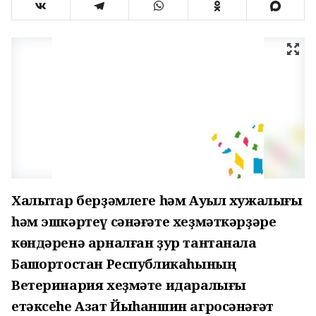
Халыҡтар берҙәмлеге һәм Ауыл хужалығы
һәм эшкәртеү сәнәғәте хеҙмәткәрҙәре
көндәренә арналған ҙур тантанала
Башҡортостан Республикаһының
Ветеринария хеҙмәте идаралығы
етәксеһе Азат Йыһаншин агросәнәғәт