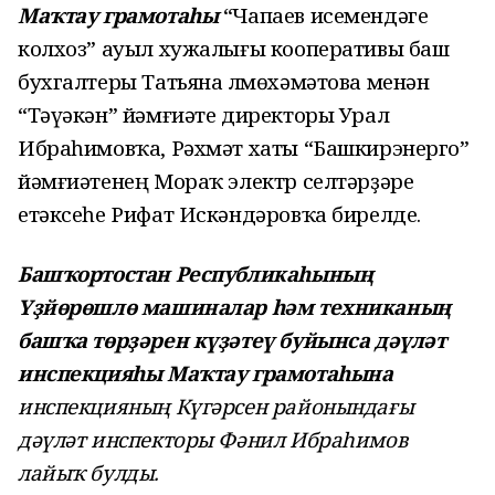
Маҡтау грамотаһы
“Чапаев исемендәге
колхоз” ауыл хужалығы кооперативы баш
бухгалтеры Татьяна Әлмөхәмәтова менән
“Тәүәкән” йәмғиәте директоры Урал
Ибраһимовҡа, Рәхмәт хаты “Башкирэнерго”
йәмғиәтенең Мораҡ электр селтәрҙәре
етәксеһе Рифат Искәндәровҡа бирелде.
Башҡортостан Республикаһының
Үҙйөрөшлө машиналар һәм техниканың
башҡа төрҙәрен күҙәтеү буйынса дәүләт
инспекцияһы Маҡтау грамотаһына
инспекцияның Күгәрсен районындағы
дәүләт инспекторы Фәнил Ибраһимов
лайыҡ булды.