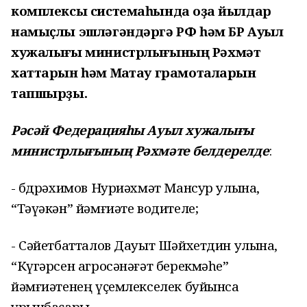
комплексы системаһында оҙаҡ йылдар
намыҫлы эшләгәндәргә РФ һәм БР Ауыл
хужалығы министрлығының Рәхмәт
хаттарын һәм Маҡтау грамоталарын
тапшырҙы.
Рәсәй Федерацияһы Ауыл хужалығы
министрлығының Рәхмәте белдерелде
:
- Әбдрәхимов Нуриәхмәт Мансур улына,
“Тәүәкән” йәмғиәте водителе;
- Сәйетбатталов Дауыт Шәйхетдин улына,
“Күгәрсен агросәнәғәт берекмәһе”
йәмғиәтенең үҫемлекселек буйынса
урынбаҫары.