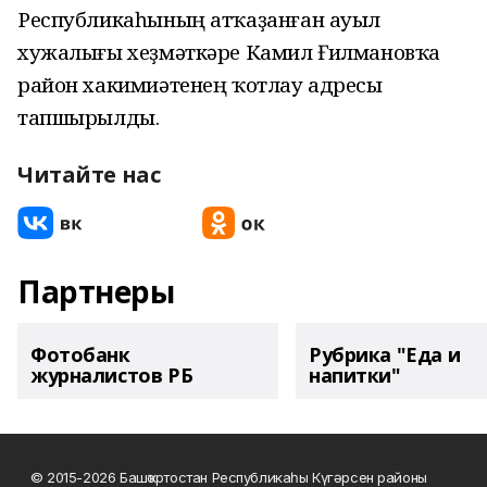
Республикаһының атҡаҙанған ауыл
хужалығы хеҙмәткәре Камил Ғилмановҡа
район хакимиәтенең ҡотлау адресы
тапшырылды.
Читайте нас
Партнеры
Фотобанк
Рубрика "Еда и
журналистов РБ
напитки"
© 2015-2026 Башҡортостан Республикаһы Күгәрсен районы