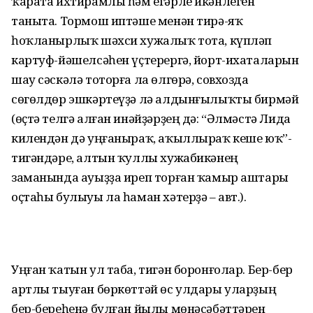
ҡарата ихтирамлы һәм егәрле икәнлеген
таныта. Тормош иптәше менән тирә-яҡ
һоҡланырлыҡ шәхси хужалыҡ тота, күпләп
картуф-йәшелсәһен үҫтерергә, йорт-ихаталарын
шау сәскәлә тоторға ла өлгөрә, совхозда
сөгөлдөр эшкәртеүҙә лә алдынғылыҡты бирмәй
(өҫтә телгә алған инәйҙәрҙең дә: “Әлмәстә Лида
килендән дә уңғаныраҡ, аҡыллыраҡ кеше юҡ”-
тигәндәре, алтын ҡуллы хужабикәнең
заманында ауыҙҙа иреп торған ҡамыр аштары
оҫтаһы булыуы ла һаман хәтерҙә – авт.).
Уңған ҡатын ул таба, тигән боронғолар. Бер-бер
артлы тыуған бөркөттәй өс улдары уларҙың
бер-береһенә булған йылы мөнәсәбәттәрен