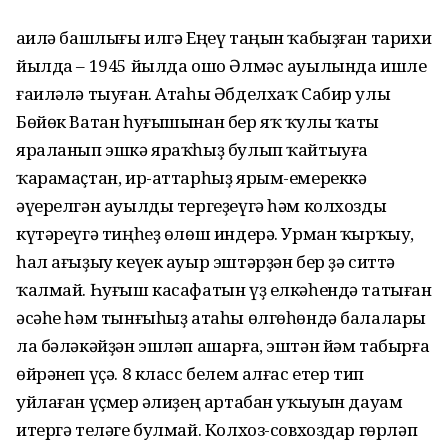
Ғаилә башлығы илгә Еңеү таңын ҡабыҙған тарихи
йылда – 1945 йылда ошо Әлмәс ауылында ишле
ғаиләлә тыуған. Атаһы Әбделхаҡ Сабир улы
Бөйөк Ватан һуғышынан бер яҡ ҡулы ҡаты
яраланып эшкә яраҡһыҙ булып ҡайтыуға
ҡарамаҫтан, ир-аттарһыҙ ярым-емереккә
әүерелгән ауылды тергеҙеүгә һәм колхозды
күтәреүгә тиңһеҙ өлөш индерә. Урман ҡырҡыу,
һал ағыҙыу кеүек ауыр эштәрҙән бер ҙә ситтә
ҡалмай. Һуғыш касафатын үҙ елкәһендә татыған
әсәһе һәм тынғыһыҙ атаһы өлгөһөндә балалары
ла бәләкәйҙән эшләп ашарға, эштән йәм табырға
өйрәнеп үҫә. 8 класс белем алғас етер тип
уйлаған үҫмер Ғәлиҙең артабан уҡыуын дауам
итергә теләге булмай. Колхоз-совхоздар гөрләп