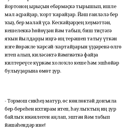
йортоноң ырыҫын ебәрмәҫкә тырышып, ишле
мал аҫрайҙар, ҡорт ҡарайҙар. Йәш ғаиләлә бер
ҡыҙ, бер малай үҫә. Кескәйҙәрҙең хеҙмәттән,
кешелеккә һөйөүҙән йәм табып, биш тиҫтәгә
яҡын йылдарҙы иңгә-иң терәшеп татыу үткән
изге йөрәкле ҡәрсәй-ҡартайҙарын үҙҙәренә өлгө
итеп алып, киләсәктә йәмғиәткә файҙа
килтереүсе күркәм холоҡло кеше һәм эшһөйәр
булыуҙарына өмөт ҙур.
- Тормош сикһеҙ матур, өс көнлөктәй донъяла
бер-береһен ихтирам итеп, һаулыҡтың иң ҙур
байлыҡ икәнлеген аңлап, эштән йәм табып
йәшәһендәр ине!