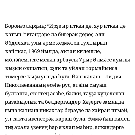
Боронғоларҙың: “Ирҙе ир иткән дә, хур иткән дә
ҡатын”тигәндәре лә бигерәк дөрөҫ. Ғәли
Әбделхаҡ улы әрме хеҙмәтен тултырып
ҡайтҡас, 1969 йылда, аҡтан килешле,
мөләйемлеге менән арбаусы Урыҫ Әлмәсе ауылы
ҡыҙын оҡшатып, оҙаҡ та уйлап тормайынса
тимерҙе ҡыҙыуында һуға. Йәш кәләш – Лидия
Николаевнаның әсәһе рус, атаһы сыуаш
булғанға, егеттең әсәһе, бәлки, тәүҙә күңеленән
ризаһыҙлыҡ та белдергәндер. Хәҙерге заманда
ғына ҡатнаш никахтар берәүҙе лә хайран итмәй,
ул саҡта икенсерәк ҡараш була. Әммә йәш килен
тиҙ арала үҙенең һәр яҡлап маһир, өлкәндәргә