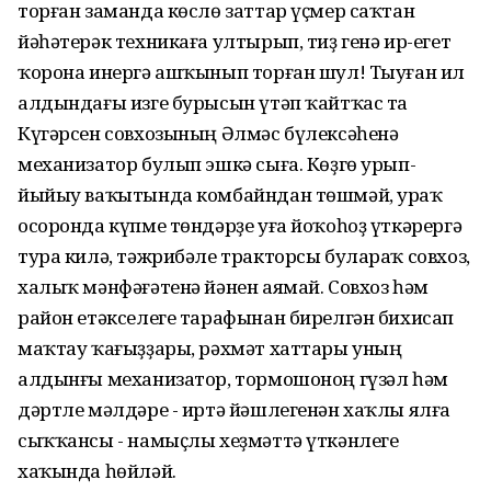
торған заманда көслө заттар үҫмер саҡтан
йәһәтерәк техникаға ултырып, тиҙ генә ир-егет
ҡорона инергә ашҡынып торған шул! Тыуған ил
алдындағы изге бурысын үтәп ҡайтҡас та
Күгәрсен совхозының Әлмәс бүлексәһенә
механизатор булып эшкә сыға. Көҙгө урып-
йыйыу ваҡытында комбайндан төшмәй, ураҡ
осоронда күпме төндәрҙе уға йоҡоһоҙ үткәрергә
тура килә, тәжрибәле тракторсы булараҡ совхоз,
халыҡ мәнфәғәтенә йәнен аямай. Совхоз һәм
район етәкселеге тарафынан бирелгән бихисап
маҡтау ҡағыҙҙары, рәхмәт хаттары уның
алдынғы механизатор, тормошоноң гүзәл һәм
дәртле мәлдәре - иртә йәшлегенән хаҡлы ялға
сыҡҡансы - намыҫлы хеҙмәттә үткәнлеге
хаҡында һөйләй.