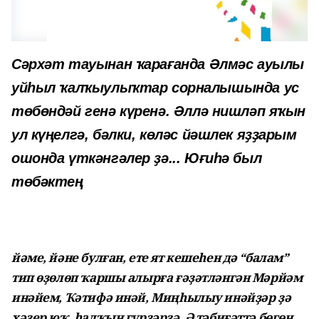
Сәрхәт тауынан ҡарағанда Әлмәс ауылы
уйһыл ҡалҡыулыҡтар сорналышында ус
төбөндәй генә күренә. Әллә нишләп яҡын
ул күңелгә, бәлки, көләс йәшлек яҙҙарым
ошонда үткәнгәлер ҙә... Юғиһә был
төбәктең
йәме, йәне булған, ете ят кешеһен дә “балам”
тип өҙөлөп ҡаршы алырға ғәҙәтләнгән Мәрйәм
инәйем, Ҡәтифә инәй, Миңһылыу инәйҙәр ҙә
хәҙер юҡ, һалҡын гүрҙәрҙә. Ә тәбиғәттә бөгөн