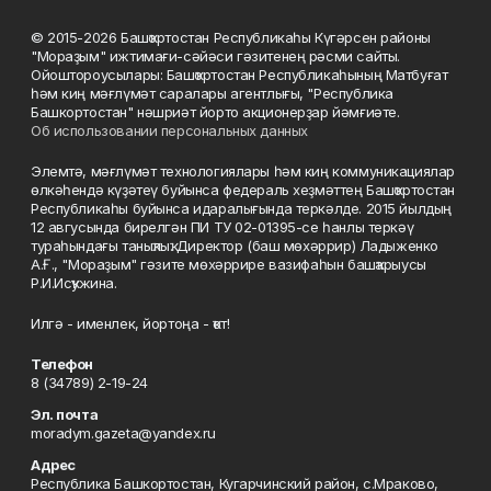
© 2015-2026 Башҡортостан Республикаһы Күгәрсен районы
"Мораҙым" ижтимағи-сәйәси гәзитенең рәсми сайты.
Ойоштороусылары: Башҡортостан Республикаһының Матбуғат
һәм киң мәғлүмәт саралары агентлығы, "Республика
Башкортостан" нәшриәт йорто акционерҙар йәмғиәте.
Об использовании персональных данных
Элемтә, мәғлүмәт технологиялары һәм киң коммуникациялар
өлкәһендә күҙәтеү буйынса федераль хеҙмәттең Башҡортостан
Республикаһы буйынса идаралығында теркәлде. 2015 йылдың
12 авгусында бирелгән ПИ ТУ 02-01395-се һанлы теркәү
тураһындағы таныҡлыҡ. Директор (баш мөхәррир) Ладыженко
А.Ғ., "Мораҙым" гәзите мөхәррире вазифаһын башҡарыусы
Р.И.Исҡужина.
Илгә - именлек, йортоңа - ҡот!
Телефон
8 (34789) 2-19-24
Эл. почта
moradym.gazeta@yandex.ru
Адрес
Республика Башкортостан, Кугарчинский район, с.Мраково,