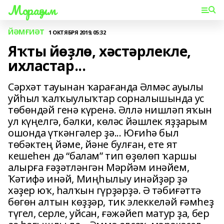
Мораҙым
ЙӘМҒИӘТ
1 ОКТЯБРЯ 2019, 05:32
Яҡты йөҙлө, хәстәрлекле,
ихластар...
Сәрхәт тауынан ҡарағанда Әлмәс ауылы
уйһыл ҡалҡыулыҡтар сорналышында ус
төбөндәй генә күренә. Әллә нишләп яҡын
ул күңелгә, бәлки, көләс йәшлек яҙҙарым
ошонда үткәнгәлер ҙә... Юғиһә был
төбәктең йәме, йәне булған, ете ят
кешеһен дә “балам” тип өҙөлөп ҡаршы
алырға ғәҙәтләнгән Мәрйәм инәйем,
Ҡәтифә инәй, Миңһылыу инәйҙәр ҙә
хәҙер юҡ, һалҡын гүрҙәрҙә. Ә тәбиғәттә
бөгөн алтын көҙҙәр, тик элеккеләй ғәмһеҙ
түгел, серле, уйсан, ғәжәйеп матур ҙа, бер