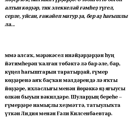
алтын көҙҙәр, тик элеккеләй ғәмһеҙ түгел,
серле, уйсан, ғәжәйеп матур ҙа, бер аҙ һағышлы
ла...
Әммә алсаҡ, мәрәкәсел инәйҙәрҙәрҙән һуң
йәтимһерәп ҡалған төбәктә лә бар әле, бар,
күңел һағыштарын таратырҙай, ғүмер
көҙҙәренә аяҡ баҫҡан мәлдәрендә лә яҡты
йөҙҙәре, ихласлығы менән йөрәккә яҙ яғыусы
өлкән быуын вәкилдәре. Шуларҙың береһе –
ғүмерҙәре намыҫлы хеҙмәттә, татыулыҡта
үткән Лидия менән Ғәли Килсенбаевтар.