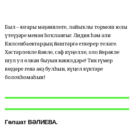
Был – юғары мәҙәнилеге, лайыҡлы тормош юлы
үтеүҙәре менән һоҡланғыс Лидия һәм Ғәли
Килсенбаевтарҙың йәштәргә еткерер теләге.
Хәстәрлекле йәнле, саф күңелле, оло йөрәкле
шул ул өлкән быуын вәкилдәре! Тик ғүмер
көҙҙәре генә аяҙ булһын, күңел күктәре
болоҡһомаһын!
Гөлшат ВӘЛИЕВА.