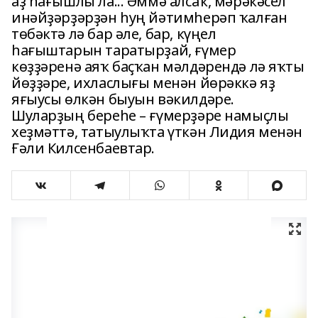
аҙ һағышлы ла... Әммә алсаҡ, мәрәкәсел
инәйҙәрҙәрҙән һуң йәтимһерәп ҡалған
төбәктә лә бар әле, бар, күңел
һағыштарын таратырҙай, ғүмер
көҙҙәренә аяҡ баҫҡан мәлдәрендә лә яҡты
йөҙҙәре, ихласлығы менән йөрәккә яҙ
яғыусы өлкән быуын вәкилдәре.
Шуларҙың береһе – ғүмерҙәре намыҫлы
хеҙмәттә, татыулыҡта үткән Лидия менән
Ғәли Килсенбаевтар.