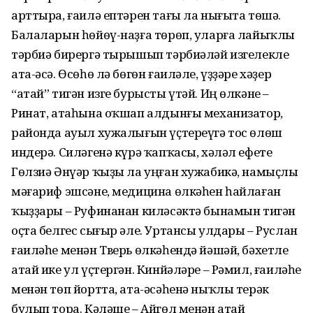
арттыра, ғаилә ептәрен тағы ла нығыта төшә.
Балаларын һөйөү-наҙға төрөп, уларға лайыҡлы
тәрбиә бирергә тырышып тәрбиәләй изгелекле
ата-әсә. Өсөһө лә бөгөн ғаиләле, үҙҙәре хәҙер
“атай” тигән изге бурысты үтәй. Иң өлкәне –
Ринат, атаһына оҡшап алдынғы механизатор,
районда ауыл хужалығын үҫтереүгә тос өлөш
индерә. Силәгенә күрә ҡапҡасы, хәләл ефете
Гөлзиә Әнүәр ҡыҙы ла уңған хужабикә, намыҫлы
мәғариф эшсәне, медицина өлкәһен һайлаған
ҡыҙҙары – Руфинанан киләсәктә бынамын тигән
оҫта белгес сығыр әле. Уртансы улдары – Руслан
ғаиләһе менән Тверь өлкәһендә йәшәй, бәхетле
атай ике ул үҫтергән. Кинйәләре – Рәмил, ғаиләһе
менән төп йортта, ата-әсәһенә ныҡлы терәк
булып тора. Кәләше – Айгөл менән атай