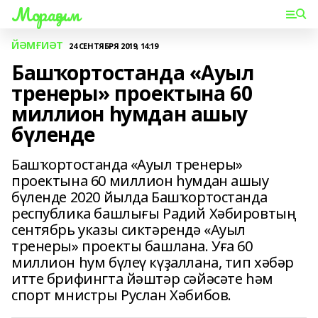
Мораҙым
ЙӘМҒИӘТ
24 СЕНТЯБРЯ 2019, 14:19
Башҡортостанда «Ауыл
тренеры» проектына 60
миллион һумдан ашыу
бүленде
Башҡортостанда «Ауыл тренеры»
проектына 60 миллион һумдан ашыу
бүленде 2020 йылда Башҡортостанда
республика башлығы Радий Хәбировтың
сентябрь указы сиктәрендә «Ауыл
тренеры» проекты башлана. Уға 60
миллион һум бүлеү күҙаллана, тип хәбәр
итте брифингта йәштәр сәйәсәте һәм
спорт мнистры Руслан Хәбибов.