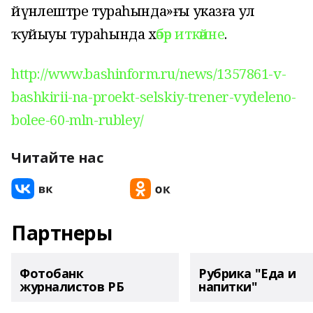
йүнәлештәре тураһында»ғы указға ул
ҡуйыуы тураһында х
әбәр иткәйне
.
http://www.bashinform.ru/news/1357861-v-
bashkirii-na-proekt-selskiy-trener-vydeleno-
bolee-60-mln-rubley/
Читайте нас
Партнеры
Фотобанк
Рубрика "Еда и
журналистов РБ
напитки"