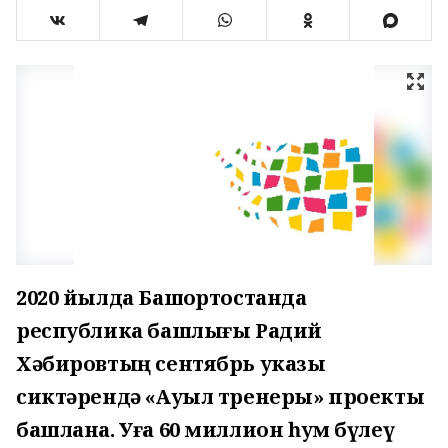
2020 йылда Башҡортостанда
республика башлығы Радий
Хәбировтың сентябрь указы
сиктәрендә «Ауыл тренеры» проекты
башлана. Уға 60 миллион һум бүлеү