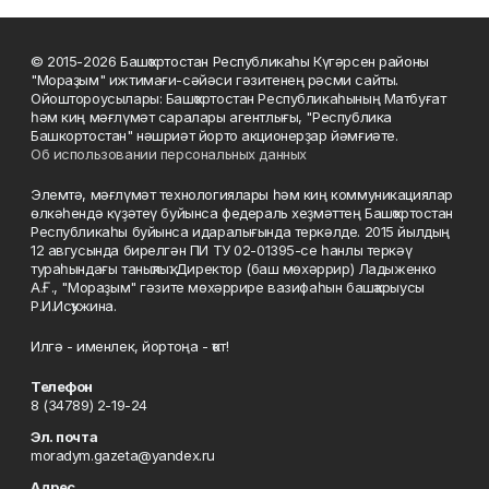
© 2015-2026 Башҡортостан Республикаһы Күгәрсен районы
"Мораҙым" ижтимағи-сәйәси гәзитенең рәсми сайты.
Ойоштороусылары: Башҡортостан Республикаһының Матбуғат
һәм киң мәғлүмәт саралары агентлығы, "Республика
Башкортостан" нәшриәт йорто акционерҙар йәмғиәте.
Об использовании персональных данных
Элемтә, мәғлүмәт технологиялары һәм киң коммуникациялар
өлкәһендә күҙәтеү буйынса федераль хеҙмәттең Башҡортостан
Республикаһы буйынса идаралығында теркәлде. 2015 йылдың
12 авгусында бирелгән ПИ ТУ 02-01395-се һанлы теркәү
тураһындағы таныҡлыҡ. Директор (баш мөхәррир) Ладыженко
А.Ғ., "Мораҙым" гәзите мөхәррире вазифаһын башҡарыусы
Р.И.Исҡужина.
Илгә - именлек, йортоңа - ҡот!
Телефон
8 (34789) 2-19-24
Эл. почта
moradym.gazeta@yandex.ru
Адрес