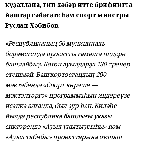
күҙаллана, тип хәбәр итте брифингта
йәштәр сәйәсәте һәм спорт мнистры
Руслан Хәбибов.
«Республиканың 56 муниципаль
берәмегендә проектты ғәмәлгә индерә
башлайбыҙ. Бөгөн ауылдарҙа 130 тренер
етешмәй. Башҡортостандың 200
мәктәбендә «Спорт көрәше —
мәктәптәргә» программаһын индереүҙе
иҫәпкә алғанда, был ҙур һан. Киләһе
йылда республика башлығы указы
сиктәрендә «Ауыл уҡытыусыһы» һәм
«Ауыл табибы» проекттарына оҡшаш