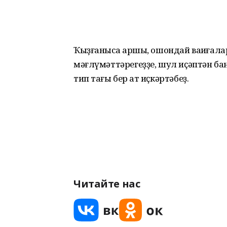
Ҡыҙғанысҡа ҡаршы, ошондай ваҡиғала
мәғлүмәттәрегеҙҙе, шул иҫәптән б
тип тағы бер ҡат иҫкәртәбеҙ.
Читайте нас