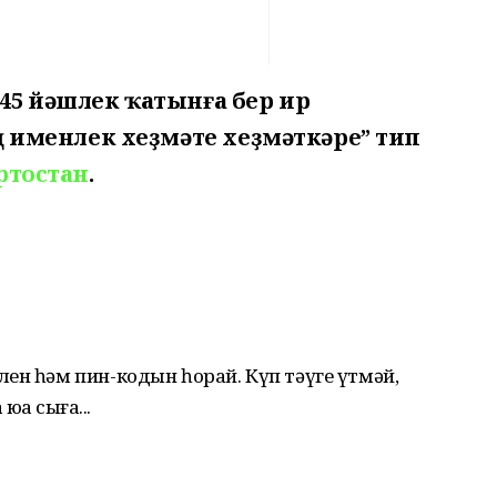
 45 йәшлек ҡатынға бер ир
 именлек хеҙмәте хеҙмәткәре” тип
ртостан
.
ен һәм пин-кодын һорай. Күп тәүге үтмәй,
ҡҡа сыға...