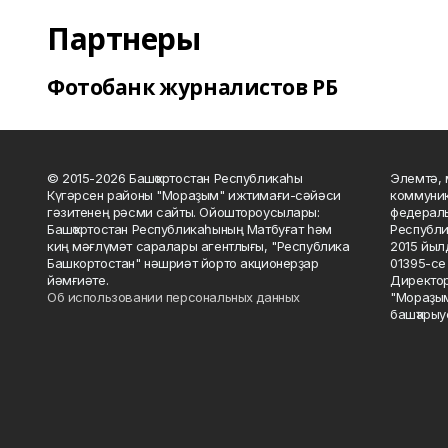
Партнеры
Фотобанк журналистов РБ
© 2015-2026 Башҡортостан Республикаһы
Элемтә, 
Күгәрсен районы "Мораҙым" ижтимағи-сәйәси
коммуник
гәзитенең рәсми сайты. Ойоштороусылары:
федераль
Башҡортостан Республикаһының Матбуғат һәм
Республи
киң мәғлүмәт саралары агентлығы, "Республика
2015 йыл
Башкортостан" нәшриәт йорто акционерҙар
01395-се 
йәмғиәте.
Директор
Об использовании персональных данных
"Мораҙым
башҡарыу