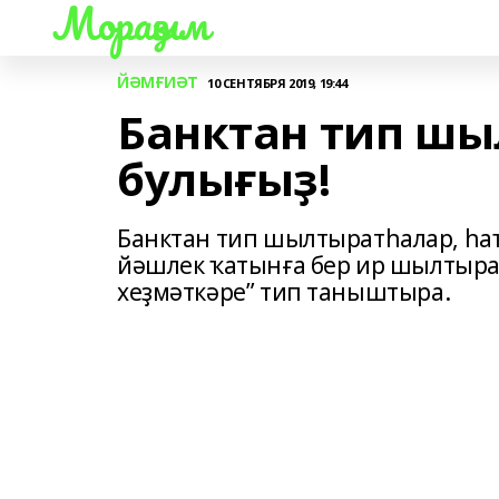
Мораҙым
ЙӘМҒИӘТ
10 СЕНТЯБРЯ 2019, 19:44
Банктан тип шы
булығыҙ!
Банктан тип шылтыратһалар, һаҡ
йәшлек ҡатынға бер ир шылтырат
хеҙмәткәре” тип таныштыра.