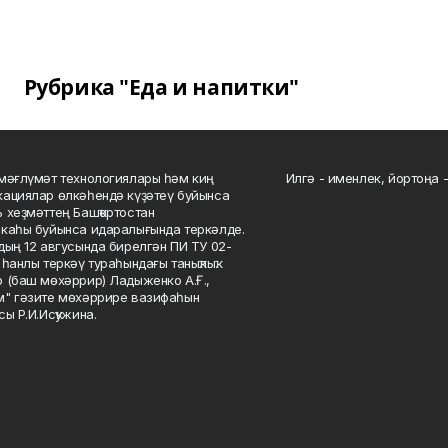
Рубрика "Еда и напитки"
мәғлүмәт технологиялары һәм киң
Илгә - именлек, йортоңа - 
ациялар өлкәһендә күҙәтеү буйынса
 хеҙмәттең Башҡортостан
каһы буйынса идаралығында теркәлде.
дың 12 авгусында бирелгән ПИ ТУ 02-
һанлы теркәү тураһындағы таныҡлыҡ.
 (баш мөхәррир) Ладыженко А.Ғ.,
" гәзите мөхәррире вазифаһын
сы Р.И.Исҡужина.