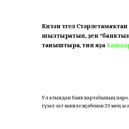
Күптән түгел Стәрлетамаҡтан
шылтыратып, үҙен “банктың
таныштыра, тип яҙа
Башҡо
Ул ҡатындан банк картаһының парол
гүзәл зат вәкиле иҫәбенән 20 мең аҡса ю