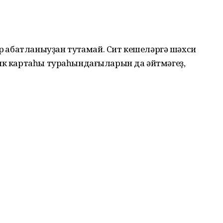
р ҡабатланыуҙан туҡтамай. Сит кешеләргә шәхси
анк картаһы тураһындағыларын да әйтмәгеҙ,