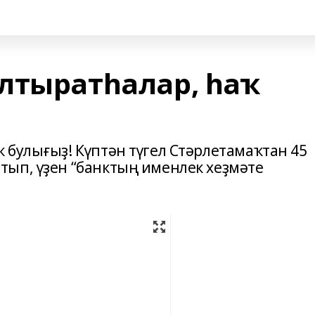
лтыратһалар, һаҡ
 булығыҙ! Күптән түгел Стәрлетамаҡтан 45
ып, үҙен “банктың именлек хеҙмәте