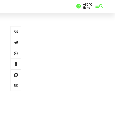
+30 °С
Ясно