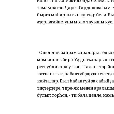
Волостновка мәктәбендә белем ал
тамамлаған Дарья Гардонова һәм е
йырға маһирлығын күптәр белә. Бы
әҙерләгәйне, уның моңло тауышы күңе
- Ошондай байрам саралары төпкө
мөмкинлек бирә. Үҙ донъяларына ғ
республикала үткән “Таланттар йо
ҡатнаштыҡ, һабантуйҙарҙан ситтә 
ҡайталар. Был һабантуй ҙа сабыйҙа
тиҫтерҙәре, тирә-яҡ менән аралаш
булып торһон, - ти бала йәнле, на