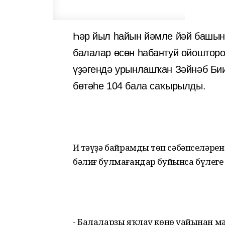
Һәр йыл һайын йәмле йәй башын
балалар өсөн һабантуй ойоштор
үҙәгендә урынлашҡан Зәйнәб Бии
бөтәһе 104 бала саҡырылды.
Иң тәүҙә байрамдың төп сәбәпселәре
бәлиғ булмағандар буйынса бүлеге
- Балаларҙы яҡлау көнө уңайынан 