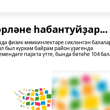
рләне һабантуйҙар...
да физик мөмкинлектәре сикләнгән балала
л был күркәм байрам район үҙәгендә
ендәге паркта үтте, бында бөтәһе 104 бал