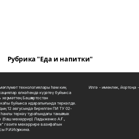
Рубрика "Еда и напитки"
мәғлүмәт технологиялары һәм киң
Илгә - именлек, йортоңа - 
ациялар өлкәһендә күҙәтеү буйынса
 хеҙмәттең Башҡортостан
каһы буйынса идаралығында теркәлде.
дың 12 авгусында бирелгән ПИ ТУ 02-
һанлы теркәү тураһындағы таныҡлыҡ.
 (баш мөхәррир) Ладыженко А.Ғ.,
" гәзите мөхәррире вазифаһын
сы Р.И.Исҡужина.