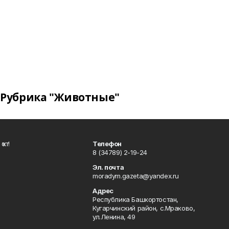
Рубрика "Животные"
ҡот!
Телефон
8 (34789) 2-19-24
Эл. почта
moradym.gazeta@yandex.ru
Адрес
Республика Башкортостан,
Кугарчинский район, с.Мраково,
ул.Ленина, 49