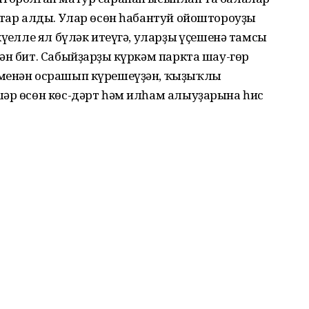
ттар алды. Улар өсөн һабантуй ойоштороуҙың
үңелле ял бүләк итеүгә, уларҙың үҫешенә тамсы
ән бит. Сабыйҙарҙың күркәм паркта шау-гөр
 менән осрашып күрешеүҙән, ҡыҙыҡлы
шәр өсөн көс-дәрт һәм илһам алыуҙарына һис