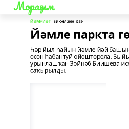
Мораҙым
ЙӘМҒИӘТ
6 ИЮНЯ 2019, 12:39
Йәмле паркта гө
Һәр йыл һайын йәмле йәй башын
өсөн һабантуй ойошторола. Быйы
урынлашҡан Зәйнәб Биишева исем
саҡырылды.