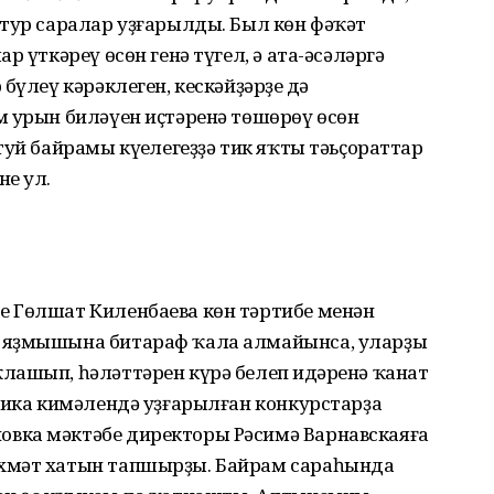
атур саралар уҙғарылды. Был көн фәҡәт
р үткәреү өсөн генә түгел, ә ата-әсәләргә
бүлеү кәрәклеген, кескәйҙәрҙең дә
м урын биләүен иҫтәренә төшөрөү өсөн
туй байрамы күңелегеҙҙә тик яҡты тәьҫораттар
не ул.
 Гөлшат Киленбаева көн тәртибе менән
 яҙмышына битараф ҡала алмайынса, уларҙың
лашып, һәләттәрен күрә белеп иңдәренә ҡанат
лика кимәлендә уҙғарылған конкурстарҙа
вка мәктәбе директоры Рәсимә Варнавскаяға
хмәт хатын тапшырҙы. Байрам сараһында