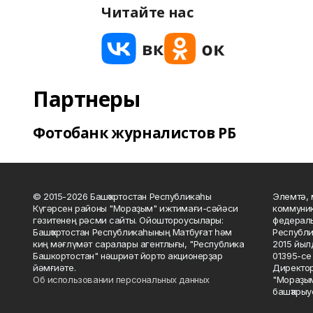
Читайте нас
Партнеры
Фотобанк журналистов РБ
© 2015-2026 Башҡортостан Республикаһы
Элемтә, 
Күгәрсен районы "Мораҙым" ижтимағи-сәйәси
коммуник
гәзитенең рәсми сайты. Ойоштороусылары:
федераль
Башҡортостан Республикаһының Матбуғат һәм
Республи
киң мәғлүмәт саралары агентлығы, "Республика
2015 йыл
Башкортостан" нәшриәт йорто акционерҙар
01395-се 
йәмғиәте.
Директор
Об использовании персональных данных
"Мораҙым
башҡарыу