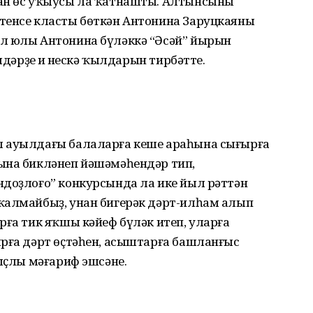
ған өс уҡыусы ла ҡатнашты. Алтынсыны
тенсе класты бөткән Антонина Заруцкаяның
л юлы Антонина бүләккә “Әсәй” йырын
лдәрҙең иң нескә ҡылдарын тирбәтте.
л ауылдағы балаларға кеше араһына сығырға
ына бикләнеп йәшәмәһендәр тип,
ндоҙлоғо” конкурсында ла ике йыл рәттән
ҡалмайбыҙ, унан бигерәк дәрт-илһам алып
рға тик яҡшы кәйеф бүләк итеп, уларға
ырға дәрт өҫтәһен, асыштарға башланғыс
мыҫлы мәғариф эшсәне.