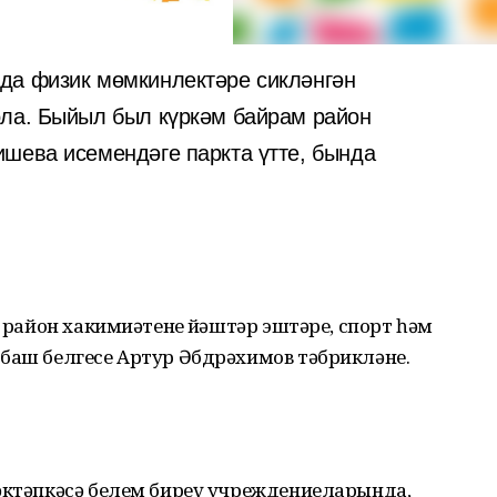
да физик мөмкинлектәре сикләнгән
ола. Быйыл был күркәм байрам район
шева исемендәге паркта үтте, бында
н район хакимиәтенең йәштәр эштәре, спорт һәм
 баш белгесе Артур Әбдрәхимов тәбрикләне.
мәктәпкәсә белем биреү учреждениеларында,