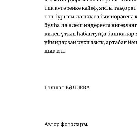
тик күтәренке кәйеф, яҡты тәьҫора
төп бурысы ла нәҡ сабый йөрәгенә к
булһа ла өлөш индереүгә нигеҙләнг
килеп үткән һабантуйҙа башҡалар
уйындарҙан рухи аҙыҡ, артабан йә
шик юҡ.
Гөлшат ВӘЛИЕВА.
Автор фотолары.