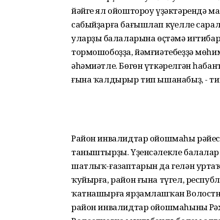
йәйге ял ойоштороу үҙәктәрендә м
сабыйҙарға бағышлап күңелле сарала
уларҙың балаларына өҫтәмә иғтибар 
тормошобоҙҙа, йәмғиәтебеҙҙә мөһи
әһәмиәтле. Бөгөн үткәрелгән һабан
ғына ҡалдырыр тип ышанабыҙ, - ти
Район инвалидтар ойошмаһы рәйесе
таныштырҙы. Үҙенсәлекле балалар
шатлыҡ-ғазаптарын да гелән уртаҡ
ҡуйырға, район ғына түгел, респуб
ҡатнашырға ярҙамлашҡан Волостно
район инвалидтар ойошмаһының Рә