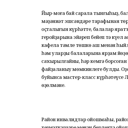
Йыр-моңға бай сарала тынғыһыҙ, ба
мәҙәниәт эшсәндәре тарафынан тө
оҫталығын күрһәтте, балалар яра
геройҙарына эйәреп бейеп тә күңел
кафела тәмле төшкө аш менән һыйл
һәм уларҙың балаларына ярҙам йөҙө
саҡырылғайны, һәр кемгә борсоған 
файҙаланыу мөмкинлеге булды. Оҙ
буйынса мастер-класс күрһәтеүсе Л
өҙөлмәне.
Район инвалидтар ойошмаһы, район
хеҙмәткәрҙәре менән берлектә ойо