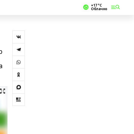
+17 °С
Облачно
р
а