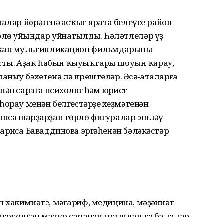
лалар йөрәгенә асҡыс ярата белеүсе район
рлө уйындар уйнатылды. Һәләтлеләр үҙ
тҡан мультипликацион фильмдарының
 асты. Аҙаҡ һабын ҡыуыҡтары шоуын ҡарау,
аныу бәхетенә лә ирештеләр. Әсә-аталарға
нән сараға психолог һәм юрист
һорау менән белгестәрҙең хеҙмәтенән
онса шарҙарҙан төрлө фигуралар эшләү
ариса Баваддинова эргәһенән бәләкәстәр
 хакимиәте, мәғариф, медицина, мәҙәниәт
шторолған матур саранан ысынлап та балалар