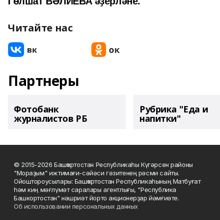
Гөлшат ВӘЛИЕВА әҙерләне.
Читайте нас
Партнеры
Фотобанк
Рубрика "Еда и
журналистов РБ
напитки"
© 2015-2026 Башҡортостан Республикаһы Күгәрсен районы
"Мораҙым" ижтимағи-сәйәси гәзитенең рәсми сайты.
Ойоштороусылары: Башҡортостан Республикаһының Матбуғат
һәм киң мәғлүмәт саралары агентлығы, "Республика
Башкортостан" нәшриәт йорто акционерҙар йәмғиәте.
Об использовании персональных данных