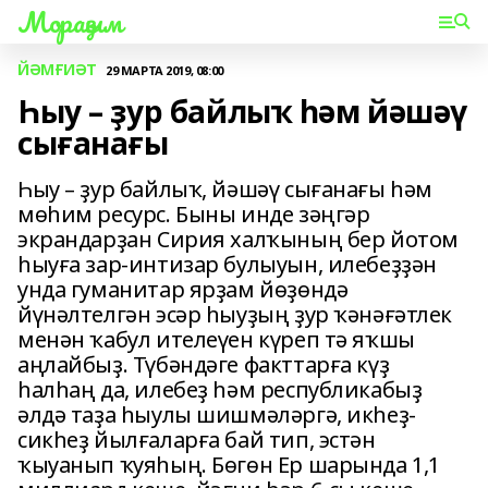
Мораҙым
ЙӘМҒИӘТ
29 МАРТА 2019, 08:00
Һыу – ҙур байлыҡ һәм йәшәү
сығанағы
Һыу – ҙур байлыҡ, йәшәү сығанағы һәм
мөһим ресурс. Быны инде зәңгәр
экрандарҙан Сирия халҡының бер йотом
һыуға зар-интизар булыуын, илебеҙҙән
унда гуманитар ярҙам йөҙөндә
йүнәлтелгән эсәр һыуҙың ҙур ҡәнәғәтлек
менән ҡабул ителеүен күреп тә яҡшы
аңлайбыҙ. Түбәндәге факттарға күҙ
һалһаң да, илебеҙ һәм республикабыҙ
әлдә таҙа һыулы шишмәләргә, икһеҙ-
сикһеҙ йылғаларға бай тип, эстән
ҡыуанып ҡуяһың. Бөгөн Ер шарында 1,1