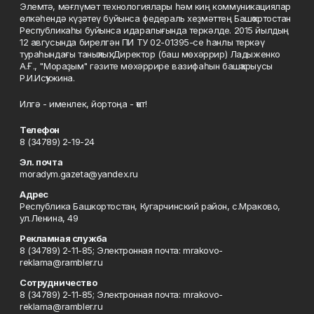
Элемтә, мәғлүмәт технологиялары һәм киң коммуникациялар
өлкәһендә күҙәтеү буйынса федераль хеҙмәттең Башҡортостан
Республикаһы буйынса идаралығында теркәлде. 2015 йылдың
12 авгусында бирелгән ПИ ТУ 02-01395-се һанлы теркәү
тураһындағы таныҡлыҡ. Директор (баш мөхәррир) Ладыженко
А.Ғ., "Мораҙым" гәзите мөхәррире вазифаһын башҡарыусы
Р.И.Исҡужина.
Илгә - именлек, йортоңа - ҡот!
Телефон
8 (34789) 2-19-24
Эл. почта
moradym.gazeta@yandex.ru
Адрес
Республика Башкортостан, Кугарчинский район, с.Мраково,
ул.Ленина, 49
Рекламная служба
8 (34789) 2-11-85; Электронная почта: mrakovo-
reklama@rambler.ru
Сотрудничество
8 (34789) 2-11-85; Электронная почта: mrakovo-
reklama@rambler.ru