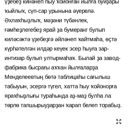
үҙебеҙ кинәнеп һыу ҡойонған йылға буйҙары
ҡыйлыҡ, сүп-сар урынына әүерелә.
Әхлаҡһыҙлыҡ, мәҙәни түбәнлек,
ғәмһеҙлегебеҙ ярай ҙа бумеранг булып
киләсәктә үҙебеҙгә әйләнеп ҡайтмаһа, өҫтә
күрһәтелгән илдәр кеүек эсер һыуға зар-
интизар булып ултырмаһаҡ. Былай ҙа завод-
фабрика бысрағы аҡҡан йылғаларҙа
Менделеевтың бөтә таблицаһы сағылыш
табыуын, эсергә түгел, хатта һыу ҡойонорға
яраҡһыҙлығы тураһында аҙ-маҙ булһа ла
төрлө тапшырыуҙарҙан ҡарап белеп торабыҙ.