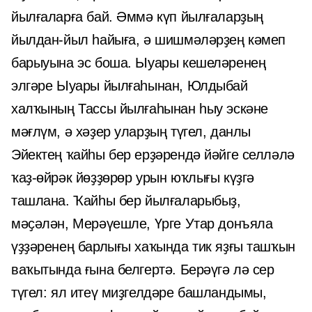
йылғаларға бай. Әммә күп йылғаларҙың
йылдан-йыл һайыға, ә шишмәләрҙең кәмеп
барыуына эс боша. Ыуары кешеләренең
элгәре Ыуары йылғаһынан, Юлдыбай
халҡының Тассы йылғаһынан һыу эскәне
мәғлүм, ә хәҙер уларҙың түгел, данлы
Эйектең ҡайһы бер ерҙәрендә йәйге селләлә
ҡаҙ-өйрәк йөҙҙөрөр урын юҡлығы күҙгә
ташлана. Ҡайһы бер йылғаларыбыҙ,
мәҫәлән, Мерәүешле, Үрге Утар донъяла
үҙҙәренең барлығы хаҡында тик яҙғы ташҡын
ваҡытында ғына белгертә. Берәүгә лә сер
түгел: ял итеү миҙгелдәре башландымы,