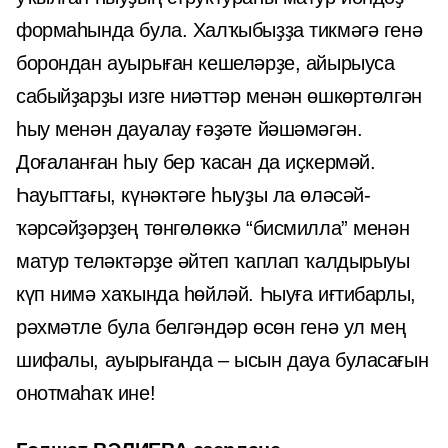
формаһында була. Халҡыбыҙҙа тикмәгә генә
борондан ауырыған кешеләрҙе, айырыуса
сабыйҙарҙы изге ниәттәр менән өшкөртөлгән
һыу менән дауалау ғәҙәте йәшәмәгән.
Доғаланған һыу бер ҡасан да иҫкермәй.
Һауыттағы, күнәктәге һыуҙы ла өләсәй-
ҡәрсәйҙәрҙең төнгөлөккә “бисмилла” менән
матур теләктәрҙе әйтеп ҡаплап ҡалдырыуы
күп нимә хаҡында һөйләй. Һыуға иғтибарлы,
рәхмәтле була белгәндәр өсөн генә ул мең
шифалы, ауырығанда – ысын дауа буласағын
онотмаһаҡ ине!