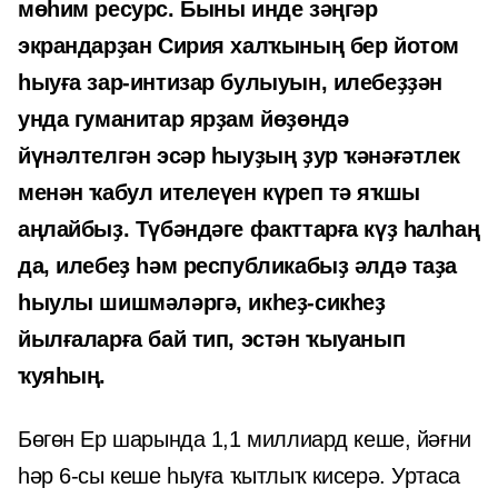
мөһим ресурс. Быны инде зәңгәр
экрандарҙан Сирия халҡының бер йотом
һыуға зар-интизар булыуын, илебеҙҙән
унда гуманитар ярҙам йөҙөндә
йүнәлтелгән эсәр һыуҙың ҙур ҡәнәғәтлек
менән ҡабул ителеүен күреп тә яҡшы
аңлайбыҙ. Түбәндәге факттарға күҙ һалһаң
да, илебеҙ һәм республикабыҙ әлдә таҙа
һыулы шишмәләргә, икһеҙ-сикһеҙ
йылғаларға бай тип, эстән ҡыуанып
ҡуяһың.
Бөгөн Ер шарында 1,1 миллиард кеше, йәғни
һәр 6-сы кеше һыуға ҡытлыҡ кисерә. Уртаса