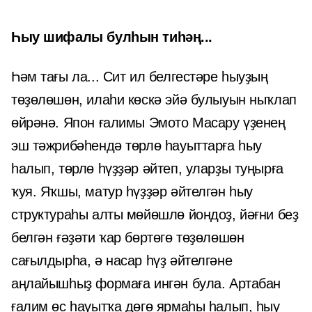
Һыу шифалы булһын тиһәң...
Һәм тағы ла... Сит ил белгестәре һыуҙың
төҙөлөшөн, илаһи көскә эйә булыуын ныҡлап
өйрәнә. Япон ғалимы Эмото Масару үҙенең
эш тәжрибәһендә төрлө һауыттарға һыу
һалып, төрлө һүҙҙәр әйтеп, уларҙы туңырға
ҡуя. Яҡшы, матур һүҙҙәр әйтелгән һыу
структураһы алты мөйөшлө йондоҙ, йәғни беҙ
белгән ғәҙәти ҡар бөртөгө төҙөлөшөн
сағылдырһа, ә насар һүҙ әйтелгәне
аңлайышһыҙ формаға ингән була. Артабан
ғалим өс һауытҡа дөгө ярмаһы һалып, һыу