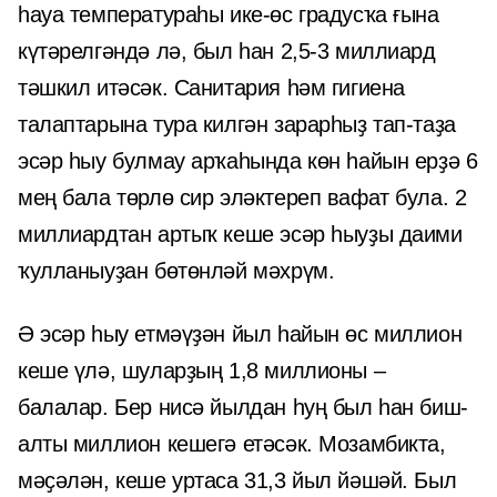
һауа температураһы ике-өс градусҡа ғына
күтәрелгәндә лә, был һан 2,5-3 миллиард
тәшкил итәсәк. Санитария һәм гигиена
талаптарына тура килгән зарарһыҙ тап-таҙа
эсәр һыу булмау арҡаһында көн һайын ерҙә 6
мең бала төрлө сир эләктереп вафат була. 2
миллиардтан артыҡ кеше эсәр һыуҙы даими
ҡулланыуҙан бөтөнләй мәхрүм.
Ә эсәр һыу етмәүҙән йыл һайын өс миллион
кеше үлә, шуларҙың 1,8 миллионы –
балалар. Бер нисә йылдан һуң был һан биш-
алты миллион кешегә етәсәк. Мозамбикта,
мәҫәлән, кеше уртаса 31,3 йыл йәшәй. Был