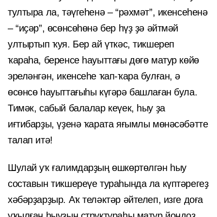
тултыра ла, тәүгеһенә – “рәхмәт”, икенсеһенә
– “иҫәр”, өсөнсөһөнә бер һүҙ ҙә әйтмәй
ултыртып ҡуя. Бер ай үткәс, тикшереп
ҡараһа, беренсе һауыттағы дөгө матур көйө
эреләнгән, икенсеһе ҡап-ҡара булған, ә
өсөнсө һауыттағыһы күгәрә башлаған була.
Тимәк, сабый балалар кеүек, һыу ҙа
иғтибарҙы, үҙенә ҡарата яғымлы мөнәсәбәтте
талап итә!
Шулай уҡ ғалимдарҙың өшкөртөлгән һыу
составын тикшереүе тураһында ла күптәрегеҙ
хәбәрҙарҙыр. Аҡ теләктәр әйтелеп, изге доға
уҡылған һыуҙың структураһы матур йондоҙ