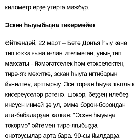
километр ерҙе үтергә мәжбүр.
Эскән һыуыбыҙға төкөрмәйек
Әйткәндәй, 22 март – Бөтә Донъя һыу көнө
тип юҡҡа ғына иғлан ителмәгән, уның төп
маҡсаты - йәмәғәтселек һәм етәкселектең
тирә-яҡ мөхиткә, эскән һыуға иғтибарын
йүнәлтеү, арттырыу. Эсә торған һыуға ҡытлыҡ
кисереүселәр рәтенә, шөкөр, беҙҙең илебеҙ
инеүен инмәй ҙә ул, әммә борон-борондан
ата-бабаларҙан ҡалған: “Эскән һыуыңа
төкөрмә” әйтемен тирә-яғыбыҙҙа
онотоусылар арта бара. 90-сы йылдарҙа,