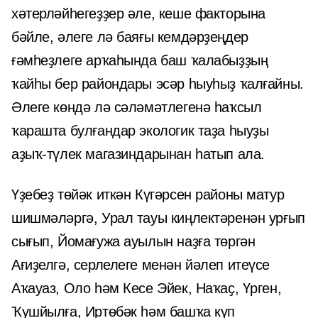
хәтерләйһегеҙҙер әле, кеше факторына
бәйле, әлеге лә баяғы кемдәрҙеңдер
ғәмһеҙлеге арҡаһында баш ҡалабыҙҙың
ҡайһы бер райондары эсәр һыуһыҙ ҡалғайны.
Әлеге көндә лә сәләмәтлегенә һаҡсыл
ҡарашта булғандар экологик таҙа һыуҙы
аҙыҡ-түлек магазиндарынан һатып ала.
Үҙебеҙ төйәк иткән Күгәрсен районы матур
шишмәләргә, Урал тауы киңлектәренән урғып
сығып, Йомағужа ауылын наҙға төргән
Ағиҙелгә, серлелеге менән йәлеп итеүсе
Аҡауаз, Оло һәм Кесе Эйек, Наҡаҫ, Үрген,
Ҡушйылға, Иртөбәк һәм башҡа күп