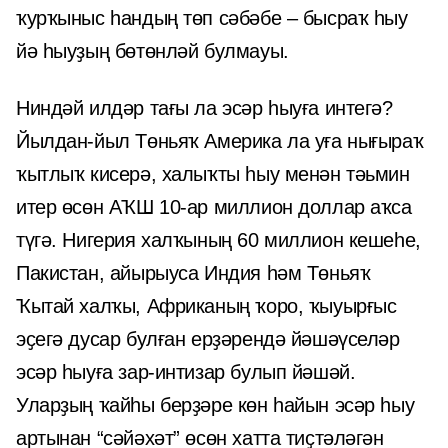
ҡурҡыныс һандың төп сәбәбе – бысраҡ һыу
йә һыуҙың бөтөнләй булмауы.
Ниндәй илдәр тағы ла эсәр һыуға интегә?
Йылдан-йыл Төньяҡ Америка ла уға нығыраҡ
ҡытлыҡ кисерә, халыҡты һыу менән тәьмин
итер өсөн АҠШ 10-ар миллион доллар аҡса
түгә. Нигерия халҡының 60 миллион кешеһе,
Пакистан, айырыуса Индия һәм Төньяҡ
Ҡытай халҡы, Африканың ҡоро, ҡыуырғыс
эҫегә дусар булған ерҙәрендә йәшәүселәр
эсәр һыуға зар-интизар булып йәшәй.
Уларҙың ҡайһы берҙәре көн һайын эсәр һыу
артынан “сәйәхәт” өсөн хатта тиҫтәләгән