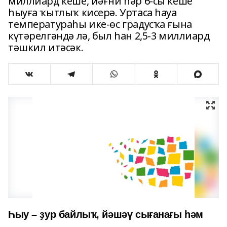
миллиард кеше, йәғни һәр 6-сы кеше
һыуға ҡытлыҡ кисерә. Уртаса һауа
температураһы ике-өс градусҡа ғына
күтәрелгәндә лә, был һан 2,5-3 миллиард
тәшкил итәсәк.
Һыу – ҙур байлыҡ, йәшәү сығанағы һәм