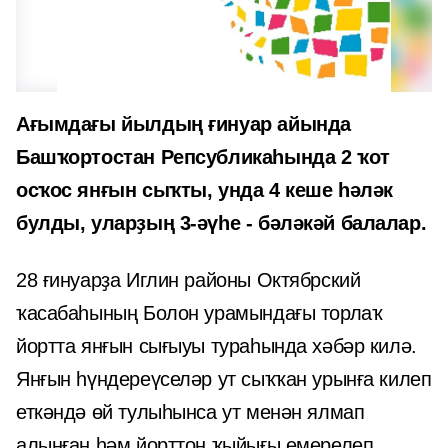
Ағымдағы йылдың ғинуар айында
Башҡортостан Репсубликаһында 2 ҡот
осҡос янғын сыҡты, унда 4 кеше һәләк
булды, уларҙың 3-әүһе - бәләкәй балалар.
28 ғинуарҙа Иглин районы Октябрский
ҡасабаһының Болон урамындағы торлаҡ
йортта янғын сығыуы тураһында хәбәр килә.
Янғын һүндереүселәр ут сыҡҡан урынға килеп
еткәндә өй тулыһынса ут менән ялмап
алынған һәм йорттоң ҡыйығы емерелеп