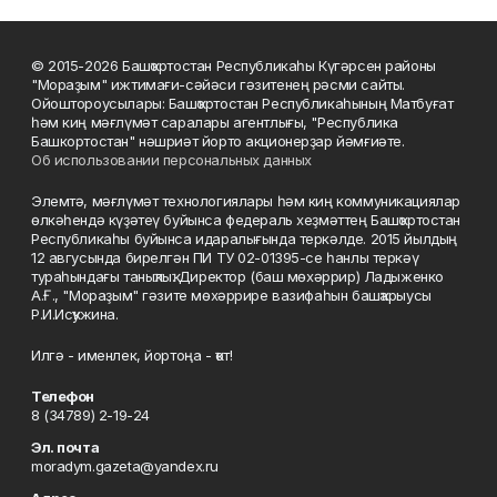
© 2015-2026 Башҡортостан Республикаһы Күгәрсен районы
"Мораҙым" ижтимағи-сәйәси гәзитенең рәсми сайты.
Ойоштороусылары: Башҡортостан Республикаһының Матбуғат
һәм киң мәғлүмәт саралары агентлығы, "Республика
Башкортостан" нәшриәт йорто акционерҙар йәмғиәте.
Об использовании персональных данных
Элемтә, мәғлүмәт технологиялары һәм киң коммуникациялар
өлкәһендә күҙәтеү буйынса федераль хеҙмәттең Башҡортостан
Республикаһы буйынса идаралығында теркәлде. 2015 йылдың
12 авгусында бирелгән ПИ ТУ 02-01395-се һанлы теркәү
тураһындағы таныҡлыҡ. Директор (баш мөхәррир) Ладыженко
А.Ғ., "Мораҙым" гәзите мөхәррире вазифаһын башҡарыусы
Р.И.Исҡужина.
Илгә - именлек, йортоңа - ҡот!
Телефон
8 (34789) 2-19-24
Эл. почта
moradym.gazeta@yandex.ru