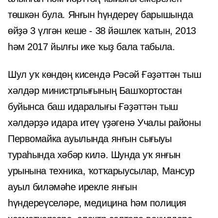
төшкән була. Янғын һүндереү барышында
өйҙә 3 үлгән кеше - 38 йәшлек ҡатын, 2013
һәм 2017 йылғы ике ҡыҙ бала табыла.
Шул уҡ көндөң кисендә Рәсәй Ғәҙәттән тыш
хәлдәр министрлығының Башҡортостан
буйынса баш идаралығы Ғәҙәттән тыш
хәлдәрҙә идара итеү үҙәгенә Учалы районы
Первомайка ауылында янғын сығыуы
тураһында хәбәр килә. Шунда уҡ янғын
урынына техника, ҡотҡарыусылар, Мансур
ауыл биләмәһе ирекле янғын
һүндереүселәре, медицина һәм полиция