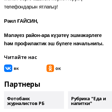
телефондарын ятлағыҙ!
Рәил ҒАЙСИН,
Мәләүез район-ара күҙәтеү эшмәкәрлеге
һәм профилактик эш бүлеге начальнигы.
Читайте нас
Партнеры
Фотобанк
Рубрика "Еда и
журналистов РБ
напитки"