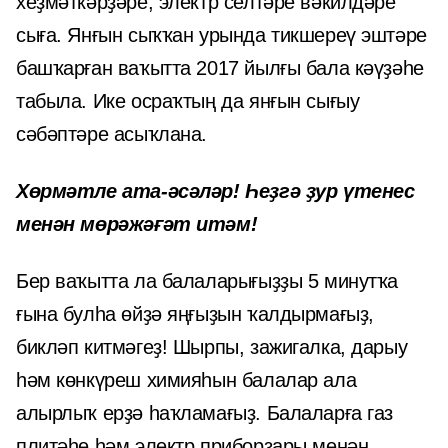
хеҙмәткәрҙәре, электр селтәре вәкилдәре
сыға. Янғын сыҡҡан урында тикшереү эштәре
башҡарған ваҡытта 2017 йылғы бала кәүҙәһе
табыла. Ике осраҡтың да янғын сығыу
сәбәптәре асыҡлана.
Хөрмәтле ата-әсәләр! Һеҙгә ҙур үтенес
менән мөрәжәғәт итәм!
Бер ваҡытта ла балаларығыҙҙы 5 минутҡа
ғына булһа өйҙә яңғыҙын ҡалдырмағыҙ,
бикләп китмәгеҙ! Шырпы, зажигалка, дарыу
һәм көнкүреш химияһын балалар ала
алырлыҡ ерҙә һаҡламағыҙ. Балаларға газ
плитәһе һәм электр приборҙары менән