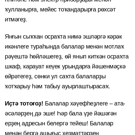
ҡулланырға, мейес тоҡандарырға рөхсәт
итмәгеҙ.
Янғын сыҡҡан осраҡта нимә эшләргә кәрәк
икәнлеге тураһында балалар менән мотлаҡ
рәүештә һөйләшегеҙ, өй янып киткән осраҡта
шкаф, карауат кеүек урындарға йәшенмәҫкә
өйрәтегеҙ, сөнки ул саҡта балаларҙы
ҡотҡарыу һәм табыу ауырлаштырасаҡ.
Иҫтә тотоғоҙ!
Балалар хәүефһеҙлеге – ата-
әсәләрҙең дә эше! Һәр бала үҙе йәшәгән
ерҙең адресын белергә тейеш! Балалар
менән бергә ашығыс хеҙмәттәрҙең