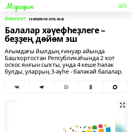
Мораҙым
ЙӘМҒИӘТ
14 ФЕВРАЛЯ 2019, 06:42
Балалар хәүефһеҙлеге –
беҙҙең дөйөм эш
Ағымдағы йылдың ғинуар айында
Башҡортостан Репсубликаһында 2 ҡот
осҡос янғын сыҡты, унда 4 кеше һәләк
булды, уларҙың 3-әүһе - бәләкәй балалар.